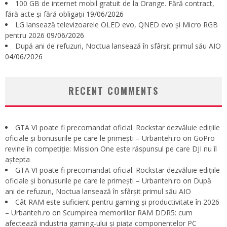
100 GB de internet mobil gratuit de la Orange. Fără contract,
fără acte și fără obligații
19/06/2026
LG lansează televizoarele OLED evo, QNED evo și Micro RGB
pentru 2026
09/06/2026
După ani de refuzuri, Noctua lansează în sfârșit primul său AIO
04/06/2026
RECENT COMMENTS
GTA VI poate fi precomandat oficial. Rockstar dezvăluie edițiile
oficiale și bonusurile pe care le primești – Urbanteh.ro
on
GoPro
revine în competiție: Mission One este răspunsul pe care DJI nu îl
aștepta
GTA VI poate fi precomandat oficial. Rockstar dezvăluie edițiile
oficiale și bonusurile pe care le primești – Urbanteh.ro
on
După
ani de refuzuri, Noctua lansează în sfârșit primul său AIO
Cât RAM este suficient pentru gaming și productivitate în 2026
– Urbanteh.ro
on
Scumpirea memoriilor RAM DDR5: cum
afectează industria gaming-ului și piața componentelor PC