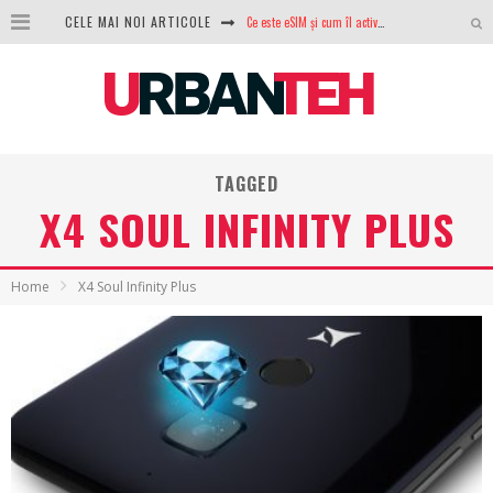
Ce este eSIM și cum îl activezi pe telefon? Ghid complet pentru Android și iPhone
CELE MAI NOI ARTICOLE
100 GB de internet mobil gratuit de la Orange. Fără contract, fără acte și fără obligații
LG lansează televizoarele OLED evo, QNED evo și Micro RGB pentru 2026
După ani de refuzuri, Noctua lansează în sfârșit primul său AIO
TAGGED
GoPro revine în competiție: Mission One este răspunsul pe care DJI nu îl aștepta
X4 SOUL INFINITY PLUS
Analiza producției fotovoltaice în România – cât produce un sistem solar pe timp de iarnă?
NVIDIA avertizează: memoria RAM și SSD-urile ar putea deveni și mai scumpe în perioada următoare
Home
X4 Soul Infinity Plus
GTA VI poate fi precomandat oficial. Rockstar dezvăluie edițiile oficiale și bonusurile pe care le primești