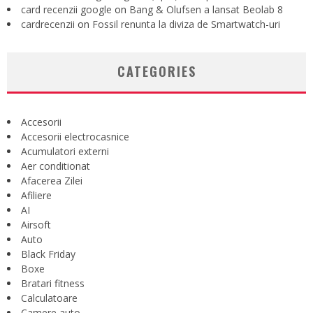
card recenzii google
on
Bang & Olufsen a lansat Beolab 8
cardrecenzii
on
Fossil renunta la diviza de Smartwatch-uri
CATEGORIES
Accesorii
Accesorii electrocasnice
Acumulatori externi
Aer conditionat
Afacerea Zilei
Afiliere
AI
Airsoft
Auto
Black Friday
Boxe
Bratari fitness
Calculatoare
Camere auto