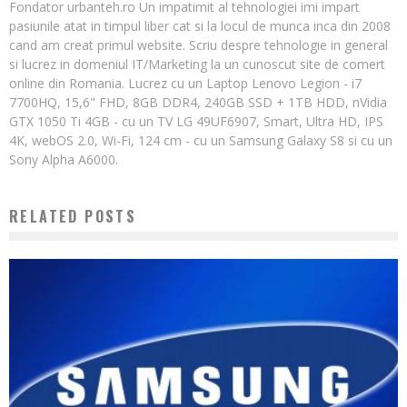
Fondator urbanteh.ro Un impatimit al tehnologiei imi impart
pasiunile atat in timpul liber cat si la locul de munca inca din 2008
cand am creat primul website. Scriu despre tehnologie in general
si lucrez in domeniul IT/Marketing la un cunoscut site de comert
online din Romania. Lucrez cu un Laptop Lenovo Legion - i7
7700HQ, 15,6" FHD, 8GB DDR4, 240GB SSD + 1TB HDD, nVidia
GTX 1050 Ti 4GB - cu un TV LG 49UF6907, Smart, Ultra HD, IPS
4K, webOS 2.0, Wi-Fi, 124 cm - cu un Samsung Galaxy S8 si cu un
Sony Alpha A6000.
RELATED POSTS