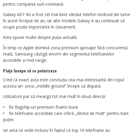
pentru compania sud-coreeană.
Galaxy A07 4G a fost cel mai bine vândut telefon Android din lume
în acest început de an, iar alte modele Galaxy A au continuat să
ocupe poziții importante în clasament.
Asta spune multe despre piața actuală.
În timp ce Apple domină zona premium aproape fără concurență
reală, Samsung câștigă enorm din segmentul telefoanelor
accesibile și mid-range.
Piața începe să se polarizeze
Cred că exact asta este concluzia cea mai interesantă din topul
acestui an: zona „middle ground” începe să dispară.
Utilizatorii par să meargă tot mai mult în două direcții:
fie flagship-uri premium foarte bune
fie telefoane accesibile care oferă „destul de mult” pentru bani
puțini
Iar asta se vede inclusiv în faptul că top 10 telefoane au