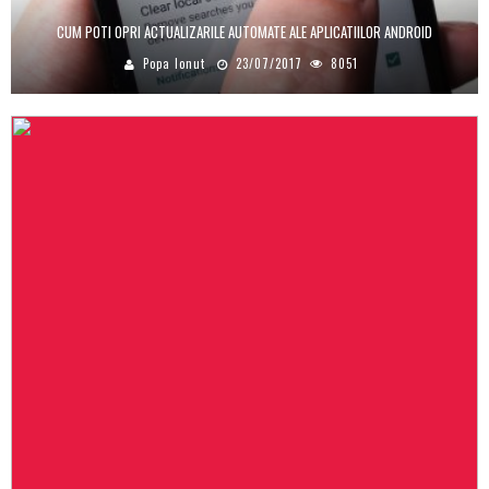
CUM POTI OPRI ACTUALIZARILE AUTOMATE ALE APLICATIILOR ANDROID
Popa Ionut
23/07/2017
8051