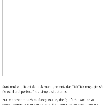
Sunt multe aplicații de task management, dar TickTick reușește să
fie echilibrul perfect între simplu și puternic.
Nu te bombardează cu funcții inutile, dar îți oferă exact ce ai
nevoie pentru a-ți organiza ziua. Este genul de aplicație care nu