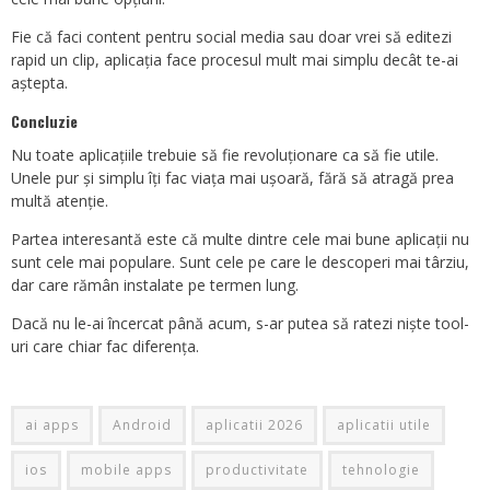
Fie că faci content pentru social media sau doar vrei să editezi
rapid un clip, aplicația face procesul mult mai simplu decât te-ai
aștepta.
Concluzie
Nu toate aplicațiile trebuie să fie revoluționare ca să fie utile.
Unele pur și simplu îți fac viața mai ușoară, fără să atragă prea
multă atenție.
Partea interesantă este că multe dintre cele mai bune aplicații nu
sunt cele mai populare. Sunt cele pe care le descoperi mai târziu,
dar care rămân instalate pe termen lung.
Dacă nu le-ai încercat până acum, s-ar putea să ratezi niște tool-
uri care chiar fac diferența.
ai apps
Android
aplicatii 2026
aplicatii utile
ios
mobile apps
productivitate
tehnologie