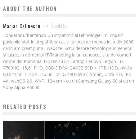
ABOUT THE AUTHOR
Fondator
Marian Calinescu
Fondator urbanteh.ro Un impatimit al tehnologiei imi impart
pasiunile atat in timpul liber cat si la locul de munca inca din 2008
cand am creat primul website. Scriu despre tehnologie in general
si lucrez in domeniul IT/Marketing la un cunoscut site de comert
online din Romania. Lucrez cu un Laptop Lenovo Legion - i7
7700HQ, 15,6" FHD, 8GB DDR4, 240GB SSD + 1TB HDD, nVidia
GTX 1050 Ti 4GB - cu un TV LG 49UF6907, Smart, Ultra HD, IPS
4K, webOS 2.0, Wi-Fi, 124 cm - cu un Samsung Galaxy S8 si cu un
Sony Alpha A6000.
RELATED POSTS