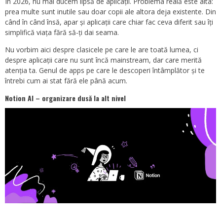
În 2026, nu mai ducem lipsă de aplicații. Problema reală este alta:
prea multe sunt inutile sau doar copii ale altora deja existente. Din
când în când însă, apar și aplicații care chiar fac ceva diferit sau îți
simplifică viața fără să-ți dai seama.
Nu vorbim aici despre clasicele pe care le are toată lumea, ci
despre aplicații care nu sunt încă mainstream, dar care merită
atenția ta. Genul de apps pe care le descoperi întâmplător și te
întrebi cum ai stat fără ele până acum.
Notion AI – organizare dusă la alt nivel