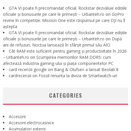
GTA VI poate fi precomandat oficial. Rockstar dezvăluie edițiile
oficiale și bonusurile pe care le primești – Urbanteh.ro
on
GoPro
revine în competiție: Mission One este răspunsul pe care DJI nu îl
aștepta
GTA VI poate fi precomandat oficial. Rockstar dezvăluie edițiile
oficiale și bonusurile pe care le primești – Urbanteh.ro
on
După
ani de refuzuri, Noctua lansează în sfârșit primul său AIO
Cât RAM este suficient pentru gaming și productivitate în 2026
– Urbanteh.ro
on
Scumpirea memoriilor RAM DDR5: cum
afectează industria gaming-ului și piața componentelor PC
card recenzii google
on
Bang & Olufsen a lansat Beolab 8
cardrecenzii
on
Fossil renunta la diviza de Smartwatch-uri
CATEGORIES
Accesorii
Accesorii electrocasnice
Acumulatori externi