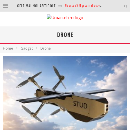
CELE MAI NOI ARTICOLE
100 GB de internet mobil gratuit de la Orange. Fără contract, fără acte și fără obligații
LG lansează televizoarele OLED evo, QNED evo și Micro RGB pentru 2026
După ani de refuzuri, Noctua lansează în sfârșit primul său AIO
DRONE
GoPro revine în competiție: Mission One este răspunsul pe care DJI nu îl aștepta
Home
Gadget
Drone
Analiza producției fotovoltaice în România – cât produce un sistem solar pe timp de iarnă?
NVIDIA avertizează: memoria RAM și SSD-urile ar putea deveni și mai scumpe în perioada următoare
GTA VI poate fi precomandat oficial. Rockstar dezvăluie edițiile oficiale și bonusurile pe care le primești
Ce este eSIM și cum îl activezi pe telefon? Ghid complet pentru Android și iPhone