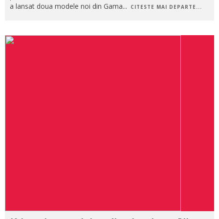
a lansat doua modele noi din Gama
...
CITESTE MAI DEPARTE...