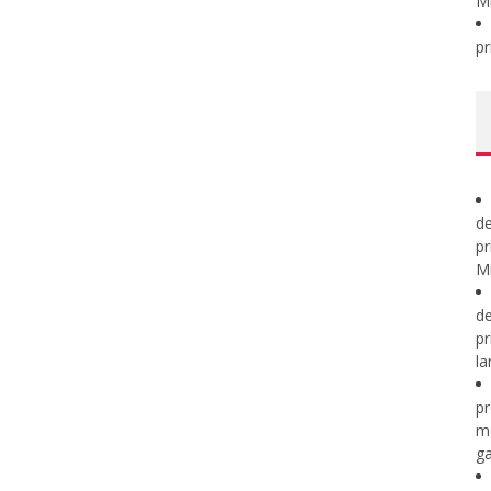
M
pr
de
pr
Mi
de
pr
la
pr
m
ga