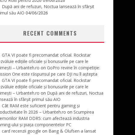
icro RGB pentru 2026
09/06/2026
După ani de refuzuri, Noctua lansează în sfârșit
imul său AIO
04/06/2026
RECENT COMMENTS
GTA VI poate fi precomandat oficial. Rockstar
zvăluie edițiile oficiale și bonusurile pe care le
imești – Urbanteh.ro
on
GoPro revine în competiție:
ssion One este răspunsul pe care DJI nu îl aștepta
GTA VI poate fi precomandat oficial. Rockstar
zvăluie edițiile oficiale și bonusurile pe care le
imești – Urbanteh.ro
on
După ani de refuzuri, Noctua
nsează în sfârșit primul său AIO
Cât RAM este suficient pentru gaming și
oductivitate în 2026 – Urbanteh.ro
on
Scumpirea
emoriilor RAM DDR5: cum afectează industria
ming-ului și piața componentelor PC
card recenzii google
on
Bang & Olufsen a lansat