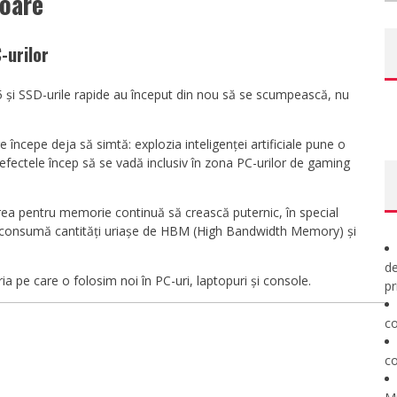
oare
-urilor
5 și SSD-urile rapide au început din nou să se scumpească, nu
începe deja să simtă: explozia inteligenței artificiale pune o
efectele încep să se vadă inclusiv în zona PC-urilor de gaming
rea pentru memorie continuă să crească puternic, în special
are consumă cantități uriașe de HBM (High Bandwidth Memory) și
de
 pe care o folosim noi în PC-uri, laptopuri și console.
pr
co
co