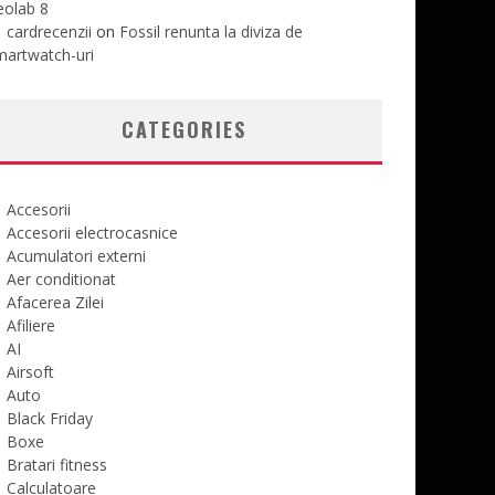
eolab 8
cardrecenzii
on
Fossil renunta la diviza de
martwatch-uri
CATEGORIES
Accesorii
Accesorii electrocasnice
Acumulatori externi
Aer conditionat
Afacerea Zilei
Afiliere
AI
Airsoft
Auto
Black Friday
Boxe
Bratari fitness
Calculatoare