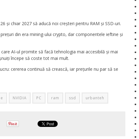
26 și chiar 2027 să aducă noi creșteri pentru RAM și SSD-uri.
ețuri din era mining-ului crypto, dar componentele ieftine și
în care AI-ul promite să facă tehnologia mai accesibilă și mai
ișnuiți începe să coste tot mai mult.
ucru: cererea continuă să crească, iar prețurile nu par să se
ie
NVIDIA
PC
ram
ssd
urbanteh