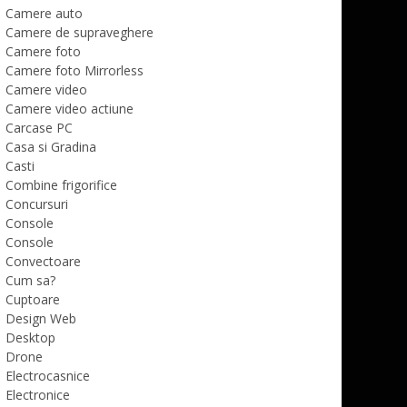
Camere auto
Camere de supraveghere
Camere foto
Camere foto Mirrorless
Camere video
Camere video actiune
Carcase PC
Casa si Gradina
Casti
Combine frigorifice
Concursuri
Console
Console
Convectoare
Cum sa?
Cuptoare
Design Web
Desktop
Drone
Electrocasnice
Electronice