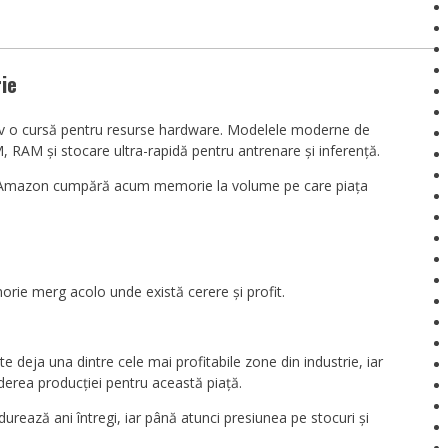
ie
ectiv o cursă pentru resurse hardware. Modelele moderne de
AM, RAM și stocare ultra-rapidă pentru antrenare și inferență.
u Amazon cumpără acum memorie la volume pe care piața
orie merg acolo unde există cerere și profit.
 deja una dintre cele mai profitabile zone din industrie, iar
derea producției pentru această piață.
urează ani întregi, iar până atunci presiunea pe stocuri și