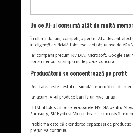
De ce AI-ul consumă atât de multă memor
În ultimii doi ani, competiția pentru AI a devenit ef
inteligență artificială folosesc cantități uriașe de VR
Iar companii precum NVIDIA, Microsoft, Google sa
consumer pur și simplu nu le poate concura.
Producătorii se concentrează pe profit
Realitatea este destul de simplă: producătorii de mem
Iar acum, AI-ul produce bani la un nivel uriaș.
HBM-ul folosit în acceleratoarele NVIDIA pentru AI este
Samsung, SK Hynix și Micron investesc masiv în extin
Problema este că extinderea capacității de producție d
prețuri va continua.