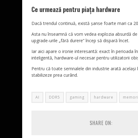
Ce urmează pentru piața hardware
Dacă trendul continuă, există șanse foarte mari ca 20
Asta nu înseamnă că vom vedea explozia absurdă de pr
upgrade-urile „fără durere” încep să dispară încet.
Iar aici apare o ironie interesantă: exact în perioada 
inteligentă, hardware-ul necesar pentru utilizatorii ob
Pentru că toate semnalele din industrie arată același l
stabilizeze prea curând.
AI
DDR5
gaming
hardware
memor
SHARE ON: