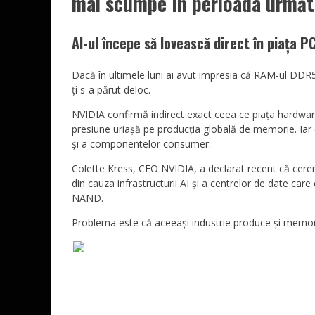
mai scumpe în perioada următ
AI-ul începe să lovească direct în piața PC
Dacă în ultimele luni ai avut impresia că RAM-ul DDR
ți s-a părut deloc.
NVIDIA confirmă indirect exact ceea ce piața hardware 
presiune uriașă pe producția globală de memorie. Iar 
și a componentelor consumer.
Colette Kress, CFO NVIDIA, a declarat recent că cere
din cauza infrastructurii AI și a centrelor de date c
NAND.
Problema este că aceeași industrie produce și memoria