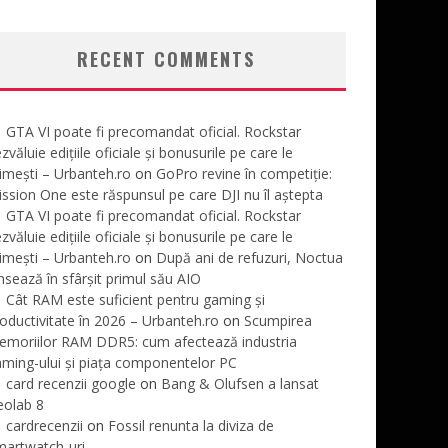
RECENT COMMENTS
GTA VI poate fi precomandat oficial. Rockstar
zvăluie edițiile oficiale și bonusurile pe care le
imești – Urbanteh.ro
on
GoPro revine în competiție:
ssion One este răspunsul pe care DJI nu îl aștepta
GTA VI poate fi precomandat oficial. Rockstar
zvăluie edițiile oficiale și bonusurile pe care le
imești – Urbanteh.ro
on
După ani de refuzuri, Noctua
nsează în sfârșit primul său AIO
Cât RAM este suficient pentru gaming și
oductivitate în 2026 – Urbanteh.ro
on
Scumpirea
emoriilor RAM DDR5: cum afectează industria
ming-ului și piața componentelor PC
card recenzii google
on
Bang & Olufsen a lansat
eolab 8
cardrecenzii
on
Fossil renunta la diviza de
martwatch-uri