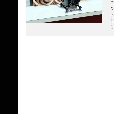
D
No
in
co
C