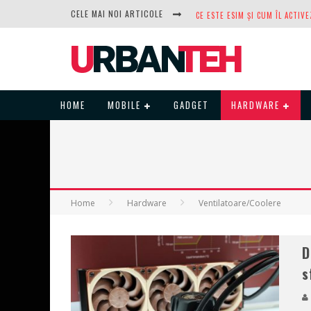
CELE MAI NOI ARTICOLE
DUPĂ ANI DE REFUZURI, NOCTUA
HOME
MOBILE
GADGET
HARDWARE
Home
Hardware
Ventilatoare/Coolere
D
s