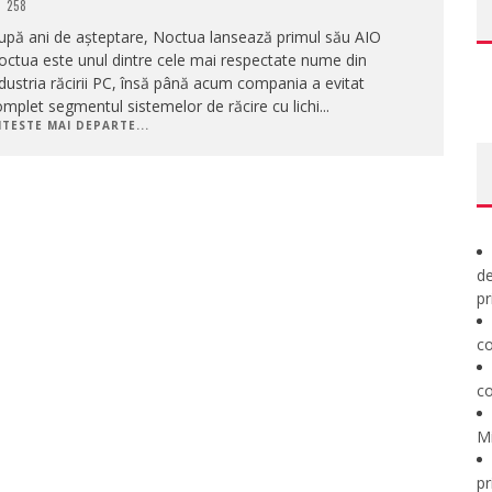
258
upă ani de așteptare, Noctua lansează primul său AIO
ctua este unul dintre cele mai respectate nume din
dustria răcirii PC, însă până acum compania a evitat
mplet segmentul sistemelor de răcire cu lichi
...
ITESTE MAI DEPARTE...
de
pr
co
co
M
pr