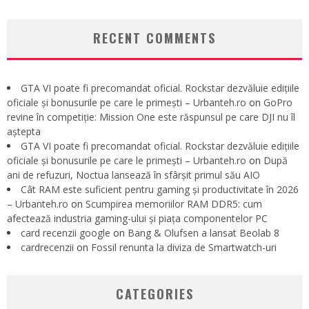
RECENT COMMENTS
GTA VI poate fi precomandat oficial. Rockstar dezvăluie edițiile
oficiale și bonusurile pe care le primești – Urbanteh.ro
on
GoPro
revine în competiție: Mission One este răspunsul pe care DJI nu îl
aștepta
GTA VI poate fi precomandat oficial. Rockstar dezvăluie edițiile
oficiale și bonusurile pe care le primești – Urbanteh.ro
on
După
ani de refuzuri, Noctua lansează în sfârșit primul său AIO
Cât RAM este suficient pentru gaming și productivitate în 2026
– Urbanteh.ro
on
Scumpirea memoriilor RAM DDR5: cum
afectează industria gaming-ului și piața componentelor PC
card recenzii google
on
Bang & Olufsen a lansat Beolab 8
cardrecenzii
on
Fossil renunta la diviza de Smartwatch-uri
CATEGORIES