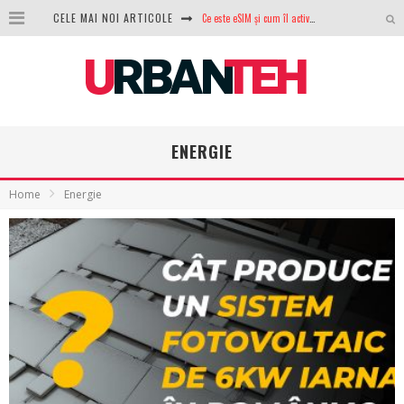
Ce este eSIM și cum îl activezi pe telefon? Ghid complet pentru Android și iPhone
CELE MAI NOI ARTICOLE
100 GB de internet mobil gratuit de la Orange. Fără contract, fără acte și fără obligații
LG lansează televizoarele OLED evo, QNED evo și Micro RGB pentru 2026
După ani de refuzuri, Noctua lansează în sfârșit primul său AIO
ENERGIE
GoPro revine în competiție: Mission One este răspunsul pe care DJI nu îl aștepta
Home
Energie
Analiza producției fotovoltaice în România – cât produce un sistem solar pe timp de iarnă?
NVIDIA avertizează: memoria RAM și SSD-urile ar putea deveni și mai scumpe în perioada următoare
GTA VI poate fi precomandat oficial. Rockstar dezvăluie edițiile oficiale și bonusurile pe care le primești