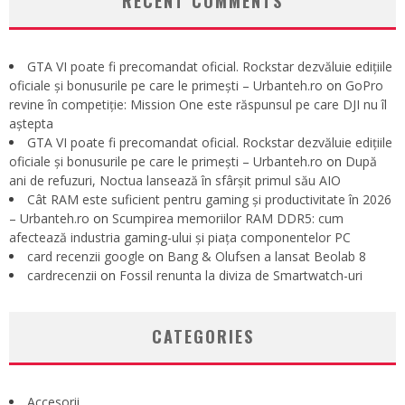
RECENT COMMENTS
GTA VI poate fi precomandat oficial. Rockstar dezvăluie edițiile
oficiale și bonusurile pe care le primești – Urbanteh.ro
on
GoPro
revine în competiție: Mission One este răspunsul pe care DJI nu îl
aștepta
GTA VI poate fi precomandat oficial. Rockstar dezvăluie edițiile
oficiale și bonusurile pe care le primești – Urbanteh.ro
on
După
ani de refuzuri, Noctua lansează în sfârșit primul său AIO
Cât RAM este suficient pentru gaming și productivitate în 2026
– Urbanteh.ro
on
Scumpirea memoriilor RAM DDR5: cum
afectează industria gaming-ului și piața componentelor PC
card recenzii google
on
Bang & Olufsen a lansat Beolab 8
cardrecenzii
on
Fossil renunta la diviza de Smartwatch-uri
CATEGORIES
Accesorii