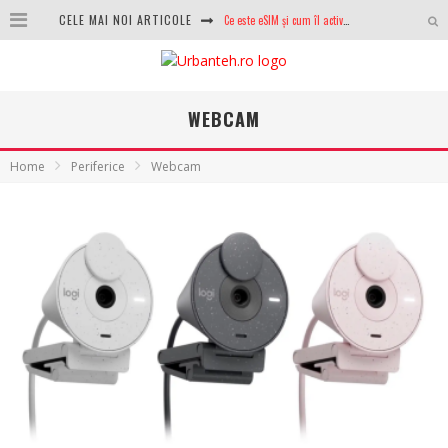
Ce este eSIM și cum îl activezi pe telefon? Ghid complet pentru Android și iPhone
CELE MAI NOI ARTICOLE
100 GB de internet mobil gratuit de la Orange. Fără contract, fără acte și fără obligații
LG lansează televizoarele OLED evo, QNED evo și Micro RGB pentru 2026
WEBCAM
După ani de refuzuri, Noctua lansează în sfârșit primul său AIO
Home
Periferice
Webcam
GoPro revine în competiție: Mission One este răspunsul pe care DJI nu îl aștepta
Analiza producției fotovoltaice în România – cât produce un sistem solar pe timp de iarnă?
NVIDIA avertizează: memoria RAM și SSD-urile ar putea deveni și mai scumpe în perioada următoare
GTA VI poate fi precomandat oficial. Rockstar dezvăluie edițiile oficiale și bonusurile pe care le primești