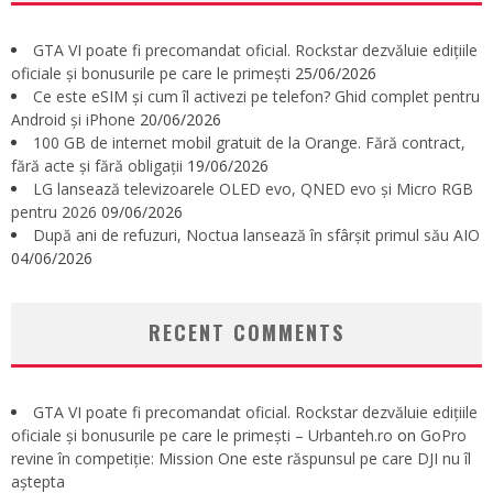
GTA VI poate fi precomandat oficial. Rockstar dezvăluie edițiile
oficiale și bonusurile pe care le primești
25/06/2026
Ce este eSIM și cum îl activezi pe telefon? Ghid complet pentru
Android și iPhone
20/06/2026
100 GB de internet mobil gratuit de la Orange. Fără contract,
fără acte și fără obligații
19/06/2026
LG lansează televizoarele OLED evo, QNED evo și Micro RGB
pentru 2026
09/06/2026
După ani de refuzuri, Noctua lansează în sfârșit primul său AIO
04/06/2026
RECENT COMMENTS
GTA VI poate fi precomandat oficial. Rockstar dezvăluie edițiile
oficiale și bonusurile pe care le primești – Urbanteh.ro
on
GoPro
revine în competiție: Mission One este răspunsul pe care DJI nu îl
aștepta