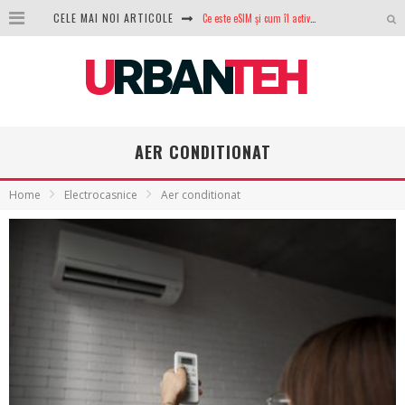
CELE MAI NOI ARTICOLE
100 GB de internet mobil gratuit de la Orange. Fără contract, fără acte și fără obligații
LG lansează televizoarele OLED evo, QNED evo și Micro RGB pentru 2026
După ani de refuzuri, Noctua lansează în sfârșit primul său AIO
GoPro revine în competiție: Mission One este răspunsul pe care DJI nu îl aștepta
AER CONDITIONAT
Analiza producției fotovoltaice în România – cât produce un sistem solar pe timp de iarnă?
Home
Electrocasnice
Aer conditionat
NVIDIA avertizează: memoria RAM și SSD-urile ar putea deveni și mai scumpe în perioada următoare
GTA VI poate fi precomandat oficial. Rockstar dezvăluie edițiile oficiale și bonusurile pe care le primești