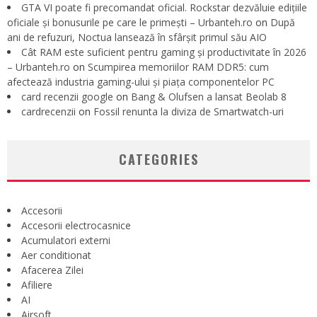
GTA VI poate fi precomandat oficial. Rockstar dezvăluie edițiile
oficiale și bonusurile pe care le primești – Urbanteh.ro
on
După
ani de refuzuri, Noctua lansează în sfârșit primul său AIO
Cât RAM este suficient pentru gaming și productivitate în 2026
– Urbanteh.ro
on
Scumpirea memoriilor RAM DDR5: cum
afectează industria gaming-ului și piața componentelor PC
card recenzii google
on
Bang & Olufsen a lansat Beolab 8
cardrecenzii
on
Fossil renunta la diviza de Smartwatch-uri
CATEGORIES
Accesorii
Accesorii electrocasnice
Acumulatori externi
Aer conditionat
Afacerea Zilei
Afiliere
AI
Airsoft