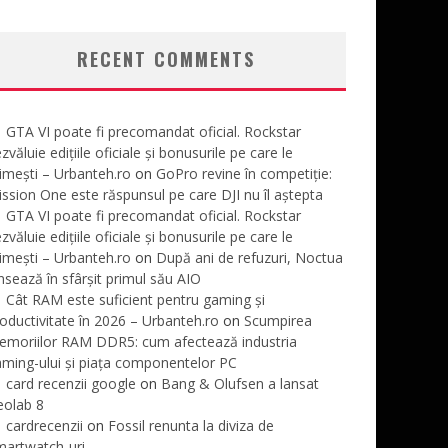
RECENT COMMENTS
GTA VI poate fi precomandat oficial. Rockstar
zvăluie edițiile oficiale și bonusurile pe care le
imești – Urbanteh.ro
on
GoPro revine în competiție:
ssion One este răspunsul pe care DJI nu îl aștepta
GTA VI poate fi precomandat oficial. Rockstar
zvăluie edițiile oficiale și bonusurile pe care le
imești – Urbanteh.ro
on
După ani de refuzuri, Noctua
nsează în sfârșit primul său AIO
Cât RAM este suficient pentru gaming și
oductivitate în 2026 – Urbanteh.ro
on
Scumpirea
emoriilor RAM DDR5: cum afectează industria
ming-ului și piața componentelor PC
card recenzii google
on
Bang & Olufsen a lansat
eolab 8
cardrecenzii
on
Fossil renunta la diviza de
martwatch-uri