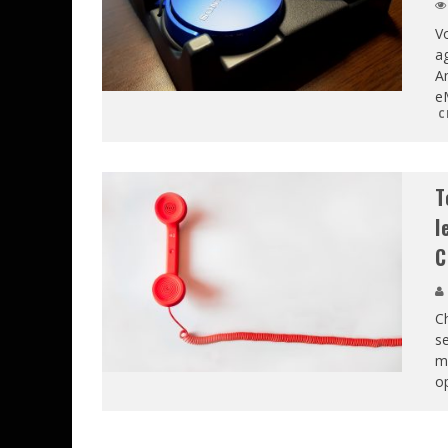
Vo
a
A
eM
C
T
l
C
Ch
se
mo
op