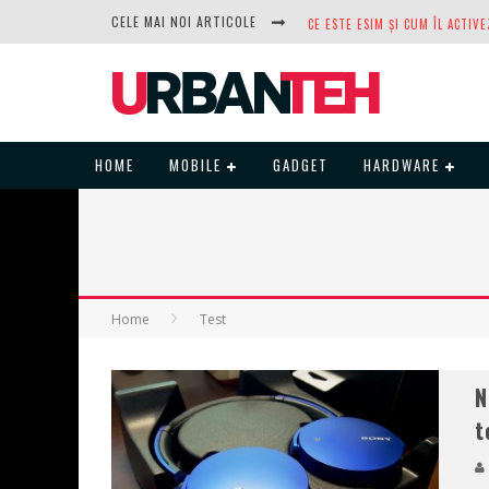
CELE MAI NOI ARTICOLE
DUPĂ ANI DE REFUZURI, NOCTUA
HOME
MOBILE
GADGET
HARDWARE
Home
Test
N
t