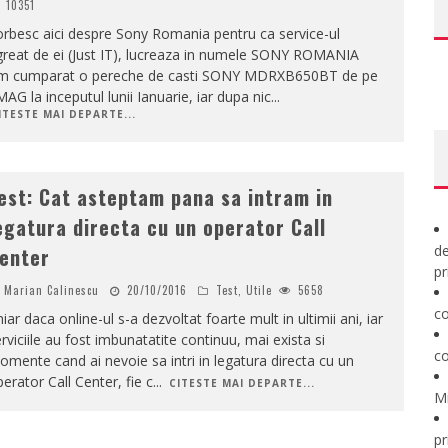
10351
rbesc aici despre Sony Romania pentru ca service-ul
great de ei (Just IT), lucreaza in numele SONY ROMANIA
m cumparat o pereche de casti SONY MDRXB650BT de pe
AG la inceputul lunii Ianuarie, iar dupa nic
...
ITESTE MAI DEPARTE...
est: Cat asteptam pana sa intram in
egatura directa cu un operator Call
de
enter
pr
Marian Calinescu
20/10/2016
Test
,
Utile
5658
co
iar daca online-ul s-a dezvoltat foarte mult in ultimii ani, iar
rviciile au fost imbunatatite continuu, mai exista si
co
mente cand ai nevoie sa intri in legatura directa cu un
erator Call Center, fie c
...
CITESTE MAI DEPARTE...
M
pr