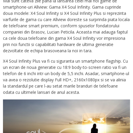
Mai sunt cateva zile pana la lansarea celei mai noi game de
smartphone-uri Allview: Gama X4 Soul Infinity. Gama cuprinde
doua modele: X4 Soul Infinity si X4 Soul Infinity Plus si reprezinta
varfurile de gama cu care Allview doreste sa surprinda piata locala
de telefoane smart premium, conform spuselor fondatorului
companiei din Brasov, Lucian Peticila. Aceasta mai adauga faptul
ca cele doua telefoane din gama X4 Soul Infinity vor impresiona
prin noi functii si capabilitati hardware de ultima generatie
dezvoltate de echipa brasoveana la noi in tara.
X4 Soul Infinity Plus va fi cu siguranta un smartphone flagship. Cu
un ecran de noua generatie cu 18:9 body-to-screen ratio va fi un
telefon de 6 inchi intr-un body de 5,5 inchi. Asadar, smartphone-ul
va avea o rezolutie display Full HD+, 2160x1080px si se va alinia
la standardul pe care l-au setat marile branduri de telefoane
odata cu ultimele lansari de anul acesta.