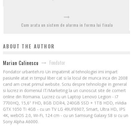
Cum arata un sistem de alarma in forma lui finala
ABOUT THE AUTHOR
Fondator
Marian Calinescu
Fondator urbanteh.ro Un impatimit al tehnologiei imi impart
pasiunile atat in timpul liber cat si la locul de munca inca din 2008
cand am creat primul website. Scriu despre tehnologie in general
si lucrez in domeniul IT/Marketing la un cunoscut site de comert
online din Romania. Lucrez cu un Laptop Lenovo Legion - i7
7700HQ, 15,6" FHD, 8GB DDR4, 240GB SSD + 1TB HDD, nVidia
GTX 1050 Ti 4GB - cu un TV LG 49UF6907, Smart, Ultra HD, IPS
4K, webOS 2.0, Wi-Fi, 124 cm - cu un Samsung Galaxy S8 si cu un
Sony Alpha A6000.