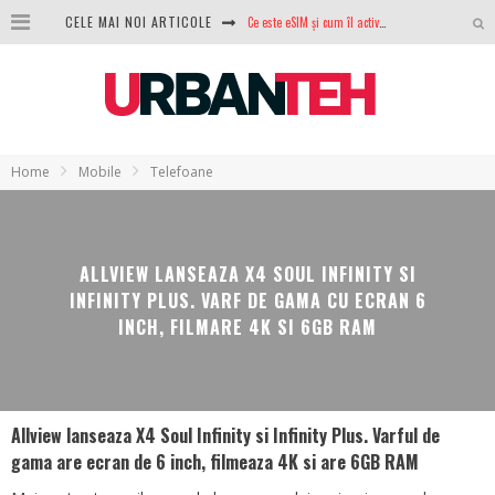
CELE MAI NOI ARTICOLE
100 GB de internet mobil gratuit de la Orange. Fără contract, fără acte și fără obligații
LG lansează televizoarele OLED evo, QNED evo și Micro RGB pentru 2026
După ani de refuzuri, Noctua lansează în sfârșit primul său AIO
GoPro revine în competiție: Mission One este răspunsul pe care DJI nu îl aștepta
Home
Mobile
Telefoane
Analiza producției fotovoltaice în România – cât produce un sistem solar pe timp de iarnă?
NVIDIA avertizează: memoria RAM și SSD-urile ar putea deveni și mai scumpe în perioada următoare
ALLVIEW LANSEAZA X4 SOUL INFINITY SI
INFINITY PLUS. VARF DE GAMA CU ECRAN 6
GTA VI poate fi precomandat oficial. Rockstar dezvăluie edițiile oficiale și bonusurile pe care le primești
INCH, FILMARE 4K SI 6GB RAM
Allview lanseaza X4 Soul Infinity si Infinity Plus. Varful de
gama are ecran de 6 inch, filmeaza 4K si are 6GB RAM