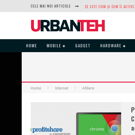
CELE MAI NOI ARTICOLE
DUPĂ ANI DE REFUZURI, NOCTUA
HOME
MOBILE
GADGET
HARDWARE
Home
Internet
Afiliere
P
C
a