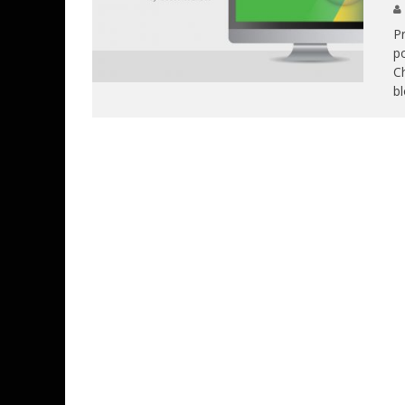
Pr
po
Ch
bl