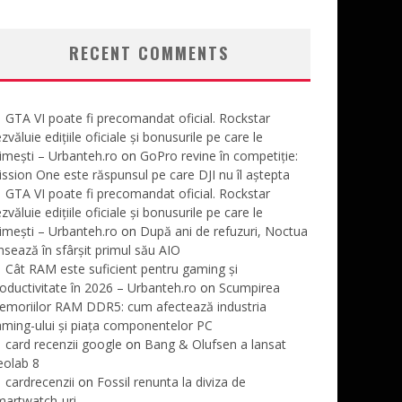
RECENT COMMENTS
GTA VI poate fi precomandat oficial. Rockstar
zvăluie edițiile oficiale și bonusurile pe care le
imești – Urbanteh.ro
on
GoPro revine în competiție:
ssion One este răspunsul pe care DJI nu îl aștepta
GTA VI poate fi precomandat oficial. Rockstar
zvăluie edițiile oficiale și bonusurile pe care le
imești – Urbanteh.ro
on
După ani de refuzuri, Noctua
nsează în sfârșit primul său AIO
Cât RAM este suficient pentru gaming și
oductivitate în 2026 – Urbanteh.ro
on
Scumpirea
emoriilor RAM DDR5: cum afectează industria
ming-ului și piața componentelor PC
card recenzii google
on
Bang & Olufsen a lansat
eolab 8
cardrecenzii
on
Fossil renunta la diviza de
martwatch-uri