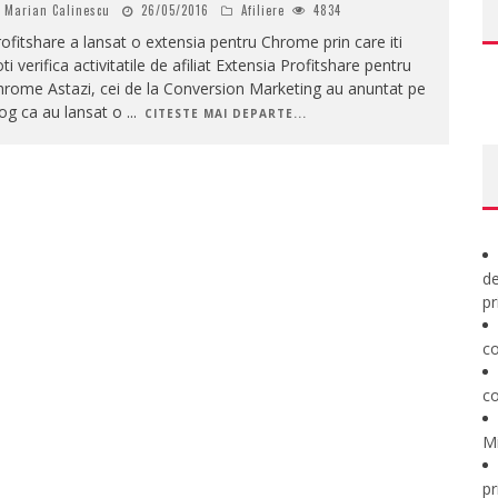
Marian Calinescu
26/05/2016
Afiliere
4834
ofitshare a lansat o extensia pentru Chrome prin care iti
ti verifica activitatile de afiliat Extensia Profitshare pentru
rome Astazi, cei de la Conversion Marketing au anuntat pe
og ca au lansat o
...
CITESTE MAI DEPARTE...
de
pr
co
co
M
pr