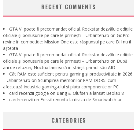
RECENT COMMENTS
GTA VI poate fi precomandat oficial. Rockstar dezvăluie edițiile
oficiale și bonusurile pe care le primești – Urbanteh.ro
on
GoPro
revine în competiție: Mission One este răspunsul pe care DJI nu îl
aștepta
GTA VI poate fi precomandat oficial. Rockstar dezvăluie edițiile
oficiale și bonusurile pe care le primești – Urbanteh.ro
on
După
ani de refuzuri, Noctua lansează în sfârșit primul său AIO
Cât RAM este suficient pentru gaming și productivitate în 2026
– Urbanteh.ro
on
Scumpirea memoriilor RAM DDR5: cum
afectează industria gaming-ului și piața componentelor PC
card recenzii google
on
Bang & Olufsen a lansat Beolab 8
cardrecenzii
on
Fossil renunta la diviza de Smartwatch-uri
CATEGORIES