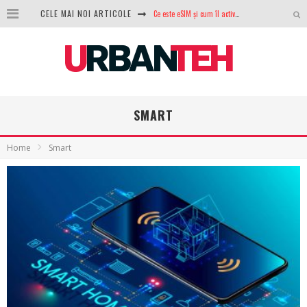
CELE MAI NOI ARTICOLE
100 GB de internet mobil gratuit de la Orange. Fără contract, fără acte și fără obligații
LG lansează televizoarele OLED evo, QNED evo și Micro RGB pentru 2026
După ani de refuzuri, Noctua lansează în sfârșit primul său AIO
GoPro revine în competiție: Mission One este răspunsul pe care DJI nu îl aștepta
SMART
Analiza producției fotovoltaice în România – cât produce un sistem solar pe timp de iarnă?
Home
Smart
NVIDIA avertizează: memoria RAM și SSD-urile ar putea deveni și mai scumpe în perioada următoare
GTA VI poate fi precomandat oficial. Rockstar dezvăluie edițiile oficiale și bonusurile pe care le primești
Ce este eSIM și cum îl activezi pe telefon? Ghid complet pentru Android și iPhone