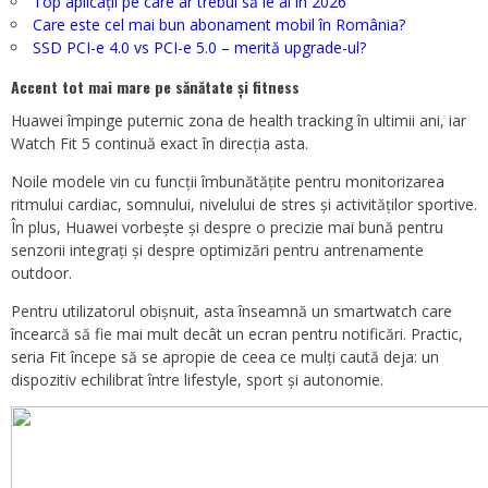
Top aplicații pe care ar trebui să le ai în 2026
Care este cel mai bun abonament mobil în România?
SSD PCI-e 4.0 vs PCI-e 5.0 – merită upgrade-ul?
Accent tot mai mare pe sănătate și fitness
Huawei împinge puternic zona de health tracking în ultimii ani, iar
Watch Fit 5 continuă exact în direcția asta.
Noile modele vin cu funcții îmbunătățite pentru monitorizarea
ritmului cardiac, somnului, nivelului de stres și activităților sportive.
În plus, Huawei vorbește și despre o precizie mai bună pentru
senzorii integrați și despre optimizări pentru antrenamente
outdoor.
Pentru utilizatorul obișnuit, asta înseamnă un smartwatch care
încearcă să fie mai mult decât un ecran pentru notificări. Practic,
seria Fit începe să se apropie de ceea ce mulți caută deja: un
dispozitiv echilibrat între lifestyle, sport și autonomie.