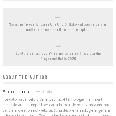
Samsung începe lansarea One UI 8.5: Galaxy AI ajunge pe mai
multe telefoane decât te-ai fi așteptat
Lovitură pentru Dacia? Spring ar putea fi exclusă din
Programul Rabla 2026
ABOUT THE AUTHOR
Fondator
Marian Calinescu
Fondator urbanteh.ro Un impatimit al tehnologiei imi impart
pasiunile atat in timpul liber cat si la locul de munca inca din 2008
cand am creat primul website. Scriu despre tehnologie in general
si lucrez in domeniul IT/Marketing la un cunoscut site de comert