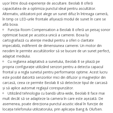
ușor între două experiențe de ascultare. Beolab 8 oferă
capacitatea de a optimiza punctul ideal pentru ascultător.
Alternativ, utilizatorii pot alege un sunet difuz în întreaga cameră,
în timp ce LED-urile frontale afișează modul de sunet în care se
află boxa.
Funcția Room Compensation a Beolab 8 oferă un peisaj sonor
optimizat bazat pe acustica unică a camerei. Boxa își
cartografiază cu atenție mediul pentru a oferi o claritate
impecabilă, indiferent de dimensiunea camerei. Un motor din
neodim le permite ascultătorilor să se bucure de un sunet perfect,
adaptat mediului.
Cu reglarea adaptativă a sunetului, Beolab 8 se pliază pe
propria configurație utilizând senzori pentru a detecta capacul
frontal și a regla sunetul pentru performanțe optime. Acest lucru
este posibil datorită senzorilor mici din difuzor și magneților din
carcasă, ceea ce permite Beolab 8 să detecteze tipul de carcasă
și să aplice automat reglajul corespunzător.
Utilizând tehnologia cu bandă ultra-wide, Beolab 8 face mai
mult decât să se adapteze la camera în care este așezată. De
asemenea, poate direcționa punctul acustic ideal în funcție de
locația telefonului utilizatorului, prin aplicația Bang & Olufsen.