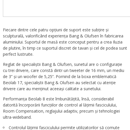
Fiecare dintre cele patru opțiuni de suport este subțire și
sculpturală, valorificând experiența Bang & Olufsen în fabricarea
aluminiului. Suportul de masă este conceput pentru a crea Iluzia
de plutire, în timp ce suportul discret de tavan și cel de podea sunt
perfect lustruite.
Reglat de specialiștii Bang & Olufsen, sunetul are o configurație
cu trei drivere, care constă dintr-un tweeter de 16 mm, un mediu
de 3” și un woofer de 5,25”. Pornind de la boxa emblematică
Beolab 17, specialiștii Bang & Olufsen au selectat cu atenție
drivere care au menținut aceeași calitate a sunetului.
Performanța Beolab 8 este îmbunătățită, însă, considerabil
datorită încorporării funcțiilor de control al lățimii fasciculului,
Room Compensation, reglajului adaptiv, precum și tehnologiei
ultra-wideband.
Controlul lățimii fasciculului permite utilizatorilor să comute