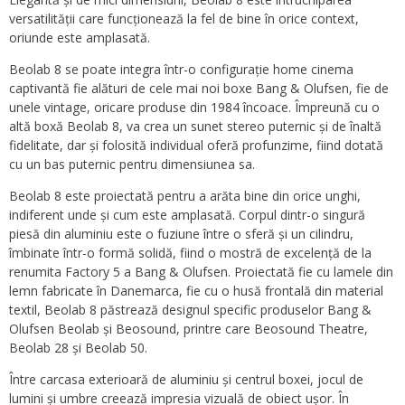
versatilității care funcționează la fel de bine în orice context,
oriunde este amplasată.
Beolab 8 se poate integra într-o configurație home cinema
captivantă fie alături de cele mai noi boxe Bang & Olufsen, fie de
unele vintage, oricare produse din 1984 încoace. Împreună cu o
altă boxă Beolab 8, va crea un sunet stereo puternic și de înaltă
fidelitate, dar și folosită individual oferă profunzime, fiind dotată
cu un bas puternic pentru dimensiunea sa.
Beolab 8 este proiectată pentru a arăta bine din orice unghi,
indiferent unde și cum este amplasată. Corpul dintr-o singură
piesă din aluminiu este o fuziune între o sferă și un cilindru,
îmbinate într-o formă solidă, fiind o mostră de excelență de la
renumita Factory 5 a Bang & Olufsen. Proiectată fie cu lamele din
lemn fabricate în Danemarca, fie cu o husă frontală din material
textil, Beolab 8 păstrează designul specific produselor Bang &
Olufsen Beolab și Beosound, printre care Beosound Theatre,
Beolab 28 și Beolab 50.
Între carcasa exterioară de aluminiu și centrul boxei, jocul de
lumini și umbre creează impresia vizuală de obiect ușor. În