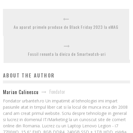
Au aparut primele produse de Black Friday 2023 la eMAG
Fossil renunta la diviza de Smartwatch-uri
ABOUT THE AUTHOR
Fondator
Marian Calinescu
Fondator urbanteh.ro Un impatimit al tehnologiei imi impart
pasiunile atat in timpul liber cat si la locul de munca inca din 2008
cand am creat primul website. Scriu despre tehnologie in general
si lucrez in domeniul IT/Marketing la un cunoscut site de comert
online din Romania. Lucrez cu un Laptop Lenovo Legion - i7
7700HQ, 15,6" FHD, 8GB DDR4, 240GB SSD + 1TB HDD, nVidia