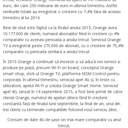
euro, din care 250 milioane de euro in ultimul trimestru. Astfel
veniturile totale au inregistrat o crestere cu 7,4% fata de acelasi
trimestru al lui 2014.
Bine de stiut este faptul ca la finalul anului 2015, Orange avea
10.177.000 de clienti, numarul abonaților fiind in crestere cu 4%
comparativ cu aceeasi perioada a anului trecut. Serviciul Orange
TV a inregistrat peste 275.000 de abonati, cu o crestere de 75,4%
comparativ cu perioada similara a anului trecut.
În 2015 Orange a continuat să inoveze și să aducă noi servicii și
produse pe piață, precum Wi-Fi on board, conceptul Orange
smart shop, stick-ul Orange TV, platforma M2M Control pentru
corporații, în ultimul trimestru, serviciul apel 4G și, în teste cu
utilizatorii, apelul Wi-Fi și soluția Orange Smart Home. Serviciul
apel 4G, lansat în 14 septembrie 2015, a fost bine primit de către
clienții Orange, numărul de apeluri zilnice fiind în creștere
constantă față de finalul lunii septembrie, la final de an, unul din
trei clienți cu terminale compatibile folosind noul serviciu zilnic.
Consum de date 4G de șase ori mai mare comparativ cu anul
trecut;