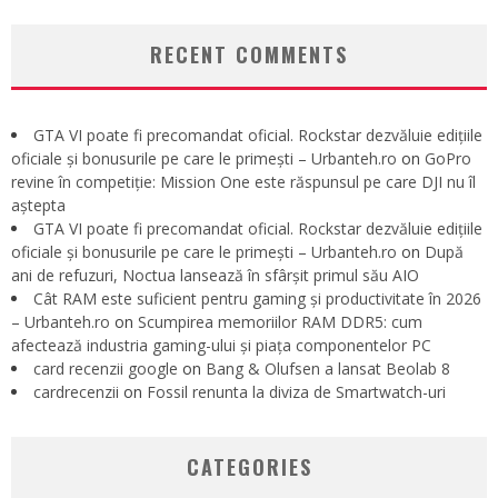
RECENT COMMENTS
GTA VI poate fi precomandat oficial. Rockstar dezvăluie edițiile
oficiale și bonusurile pe care le primești – Urbanteh.ro
on
GoPro
revine în competiție: Mission One este răspunsul pe care DJI nu îl
aștepta
GTA VI poate fi precomandat oficial. Rockstar dezvăluie edițiile
oficiale și bonusurile pe care le primești – Urbanteh.ro
on
După
ani de refuzuri, Noctua lansează în sfârșit primul său AIO
Cât RAM este suficient pentru gaming și productivitate în 2026
– Urbanteh.ro
on
Scumpirea memoriilor RAM DDR5: cum
afectează industria gaming-ului și piața componentelor PC
card recenzii google
on
Bang & Olufsen a lansat Beolab 8
cardrecenzii
on
Fossil renunta la diviza de Smartwatch-uri
CATEGORIES