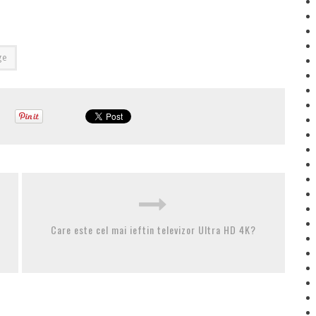
ge
Care este cel mai ieftin televizor Ultra HD 4K?