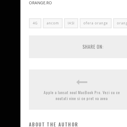
ORANGE.RO
4G
ancom
IASI
ofera orange
oran
SHARE ON:
Apple a lansat noul MacBook Pro. Vezi cu ce
noutati vine si ce pret va avea
ABOUT THE AUTHOR