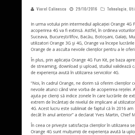
Viorel Calinescu
29/10/2016
Tehnologie
,
Uti
In urma votului prin intermediul aplicației Orange 4G F
acoperirea 4G va fi extinsă. Astfel, în ordinea voturilor,
Suceava, București/Ilfov, Bacău, Botoșani, Galați, Mur
utilizatori Orange 3G şi 4G, Orange va începe lucrăril
Orange de a asculta nevoile clienților pentru a le ofer
În plus, prin aplicația Orange 4G Fun Kit, pe baza apreci
de streaming, download și upload, studiul validează ca
de experiența avută în utilizarea serviciilor 4G.
“Noi, în cadrul Orange, ne dorim să oferim clienților
nevoile atunci când vine vorba de acoperirea rețelei. A
ajuta pe clienți să indice zonele în care lucrările de ex
extrem de încântați de nivelul de implicare al utilizato
4G. Acest lucru este subliniat de faptul că în 2016 am 
decât în anul anterior” a declarat Yves Martin, Chief
În ceea ce privește satisfacția clienților în utilizarea s
Orange 4G sunt mulțumiți de experiența avută la uploa