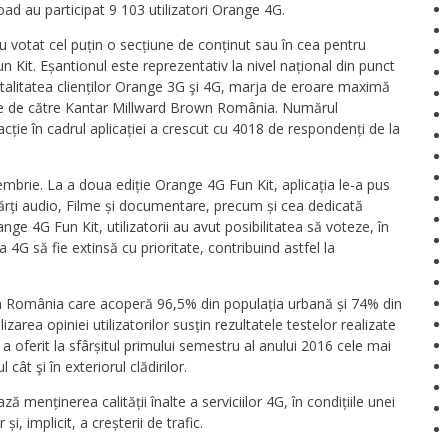
load au participat 9 103 utilizatori Orange 4G.
 au votat cel puțin o secțiune de conținut sau în cea pentru
n Kit. Eșantionul este reprezentativ la nivel național din punct
totalitatea clienților Orange 3G şi 4G, marja de eroare maximă
zate de către Kantar Millward Brown România. Numărul
acție în cadrul aplicației a crescut cu 4018 de respondenți de la
embrie. La a doua ediție Orange 4G Fun Kit, aplicația le-a pus
– Cărți audio, Filme și documentare, precum și cea dedicată
range 4G Fun Kit, utilizatorii au avut posibilitatea să voteze, în
 4G să fie extinsă cu prioritate, contribuind astfel la
in România care acoperă 96,5% din populația urbană și 74% din
lizarea opiniei utilizatorilor susțin rezultatele testelor realizate
 oferit la sfârșitul primului semestru al anului 2016 cele mai
ât şi în exteriorul clădirilor.
ă menținerea calității înalte a serviciilor 4G, în condițiile unei
și, implicit, a creșterii de trafic.