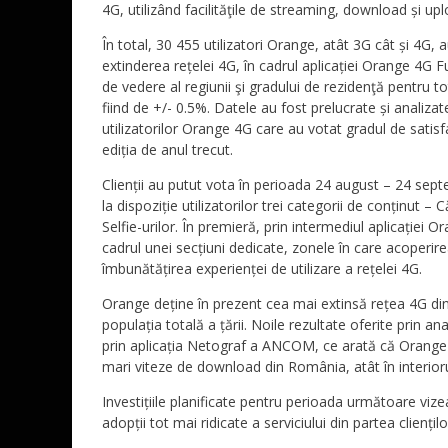
4G, utilizând facilităţile de streaming, download și up
În total, 30 455 utilizatori Orange, atât 3G cât și 4G,
extinderea rețelei 4G, în cadrul aplicației Orange 4G Fu
de vedere al regiunii şi gradului de rezidenţă pentru 
fiind de +/- 0.5%. Datele au fost prelucrate și anali
utilizatorilor Orange 4G care au votat gradul de satisf
ediția de anul trecut.
Clienții au putut vota în perioada 24 august – 24 sept
la dispoziție utilizatorilor trei categorii de conținut 
Selfie-urilor. În premieră, prin intermediul aplicației O
cadrul unei secțiuni dedicate, zonele în care acoperirea
îmbunătățirea experienței de utilizare a rețelei 4G.
Orange deține în prezent cea mai extinsă rețea 4G d
populația totală a țării. Noile rezultate oferite prin ana
prin aplicația Netograf a ANCOM, ce arată că Orange a
mari viteze de download din România, atât în interiorul c
Investițiile planificate pentru perioada următoare vizeaz
adopții tot mai ridicate a serviciului din partea clienților 