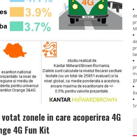
de
pr
Mi
de
pr
la
pr
m
ga
B
S
u votat zonele in care acoperirea 4G
ange 4G Fun Kit