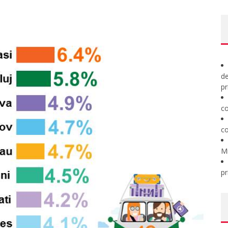
de
pr
co
co
M
pr