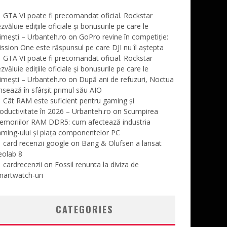
GTA VI poate fi precomandat oficial. Rockstar
zvăluie edițiile oficiale și bonusurile pe care le
imești – Urbanteh.ro
on
GoPro revine în competiție:
ssion One este răspunsul pe care DJI nu îl aștepta
GTA VI poate fi precomandat oficial. Rockstar
zvăluie edițiile oficiale și bonusurile pe care le
imești – Urbanteh.ro
on
După ani de refuzuri, Noctua
nsează în sfârșit primul său AIO
Cât RAM este suficient pentru gaming și
oductivitate în 2026 – Urbanteh.ro
on
Scumpirea
emoriilor RAM DDR5: cum afectează industria
ming-ului și piața componentelor PC
card recenzii google
on
Bang & Olufsen a lansat
eolab 8
cardrecenzii
on
Fossil renunta la diviza de
martwatch-uri
CATEGORIES