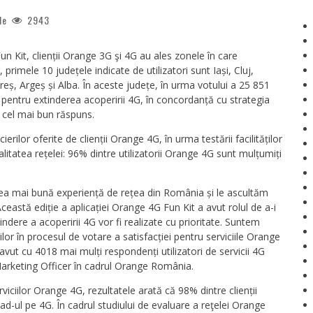
le
2943
un Kit, clienții Orange 3G şi 4G au ales zonele în care
 primele 10 județele indicate de utilizatori sunt Iași, Cluj,
eș, Argeș și Alba. În aceste județe, în urma votului a 25 851
e pentru extinderea acoperirii 4G, în concordanță cu strategia
i cel mai bun răspuns.
erilor oferite de clienții Orange 4G, în urma testării facilităților
litatea rețelei: 96% dintre utilizatorii Orange 4G sunt mulțumiți
 cea mai bună experiență de rețea din România și le ascultăm
ceastă ediție a aplicației Orange 4G Fun Kit a avut rolul de a-i
tindere a acoperirii 4G vor fi realizate cu prioritate. Suntem
rilor în procesul de votare a satisfacției pentru serviciile Orange
avut cu 4018 mai mulți respondenți utilizatori de servicii 4G
 Marketing Officer în cadrul Orange România.
erviciilor Orange 4G, rezultatele arată că 98% dintre clienții
d-ul pe 4G. În cadrul studiului de evaluare a reţelei Orange