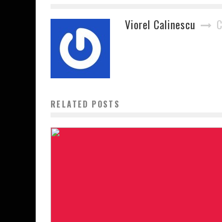
Viorel Calinescu
C
RELATED POSTS