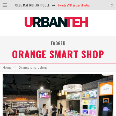
CELE MAI NOI ARTICOLE
100 GB de internet mobil gratuit de la Orange. Fără contract, fără acte și fără obligații
LG lansează televizoarele OLED evo, QNED evo și Micro RGB pentru 2026
După ani de refuzuri, Noctua lansează în sfârșit primul său AIO
GoPro revine în competiție: Mission One este răspunsul pe care DJI nu îl aștepta
TAGGED
ORANGE SMART SHOP
Analiza producției fotovoltaice în România – cât produce un sistem solar pe timp de iarnă?
NVIDIA avertizează: memoria RAM și SSD-urile ar putea deveni și mai scumpe în perioada următoare
Home
Orange smart shop
GTA VI poate fi precomandat oficial. Rockstar dezvăluie edițiile oficiale și bonusurile pe care le primești