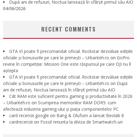
După ani de refuzuri, Noctua lansează în sfârșit primul său AIO
04/06/2026
RECENT COMMENTS
GTA VI poate fi precomandat oficial. Rockstar dezvăluie edițiile
oficiale și bonusurile pe care le primești – Urbanteh.ro
on
GoPro
revine în competiție: Mission One este răspunsul pe care DJI nu îl
aștepta
GTA VI poate fi precomandat oficial. Rockstar dezvăluie edițiile
oficiale și bonusurile pe care le primești – Urbanteh.ro
on
După
ani de refuzuri, Noctua lansează în sfârșit primul său AIO
Cât RAM este suficient pentru gaming și productivitate în 2026
– Urbanteh.ro
on
Scumpirea memoriilor RAM DDR5: cum
afectează industria gaming-ului și piața componentelor PC
card recenzii google
on
Bang & Olufsen a lansat Beolab 8
cardrecenzii
on
Fossil renunta la diviza de Smartwatch-uri