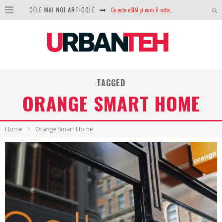
Ce este eSIM și cum îl activezi pe telefon? Ghid complet pentru Android și iPhone
CELE MAI NOI ARTICOLE
100 GB de internet mobil gratuit de la Orange. Fără contract, fără acte și fără obligații
LG lansează televizoarele OLED evo, QNED evo și Micro RGB pentru 2026
După ani de refuzuri, Noctua lansează în sfârșit primul său AIO
TAGGED
GoPro revine în competiție: Mission One este răspunsul pe care DJI nu îl aștepta
ORANGE SMART HOME
Analiza producției fotovoltaice în România – cât produce un sistem solar pe timp de iarnă?
NVIDIA avertizează: memoria RAM și SSD-urile ar putea deveni și mai scumpe în perioada următoare
Home
Orange Smart Home
GTA VI poate fi precomandat oficial. Rockstar dezvăluie edițiile oficiale și bonusurile pe care le primești