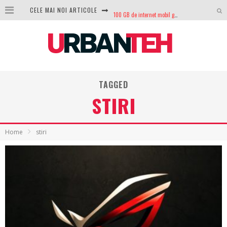
CELE MAI NOI ARTICOLE
100 GB de internet mobil gratuit de la Orange. Fără contract, fără acte și fără obligații
LG lansează televizoarele OLED evo, QNED evo și Micro RGB pentru 2026
După ani de refuzuri, Noctua lansează în sfârșit primul său AIO
GoPro revine în competiție: Mission One este răspunsul pe care DJI nu îl aștepta
TAGGED
Analiza producției fotovoltaice în România – cât produce un sistem solar pe timp de iarnă?
STIRI
NVIDIA avertizează: memoria RAM și SSD-urile ar putea deveni și mai scumpe în perioada următoare
GTA VI poate fi precomandat oficial. Rockstar dezvăluie edițiile oficiale și bonusurile pe care le primești
Home
stiri
Ce este eSIM și cum îl activezi pe telefon? Ghid complet pentru Android și iPhone