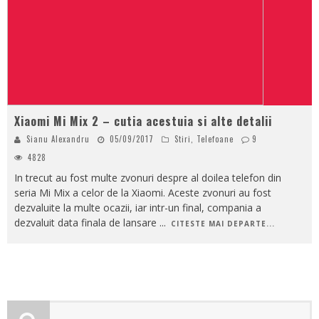
Xiaomi Mi Mix 2 – cutia acestuia si alte detalii
Sianu Alexandru
05/09/2017
Stiri
,
Telefoane
9
4828
In trecut au fost multe zvonuri despre al doilea telefon din
seria Mi Mix a celor de la Xiaomi. Aceste zvonuri au fost
dezvaluite la multe ocazii, iar intr-un final, compania a
dezvaluit data finala de lansare
...
CITESTE MAI DEPARTE...