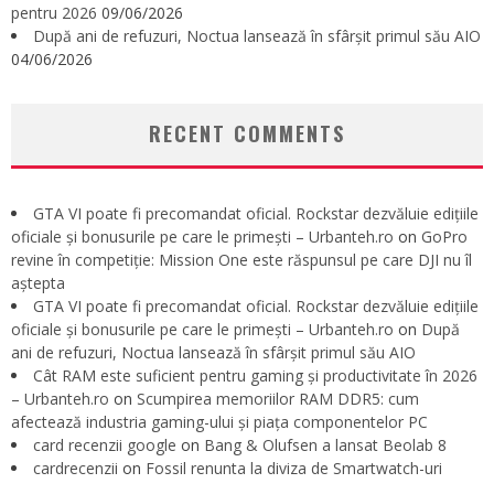
pentru 2026
09/06/2026
După ani de refuzuri, Noctua lansează în sfârșit primul său AIO
04/06/2026
RECENT COMMENTS
GTA VI poate fi precomandat oficial. Rockstar dezvăluie edițiile
oficiale și bonusurile pe care le primești – Urbanteh.ro
on
GoPro
revine în competiție: Mission One este răspunsul pe care DJI nu îl
aștepta
GTA VI poate fi precomandat oficial. Rockstar dezvăluie edițiile
oficiale și bonusurile pe care le primești – Urbanteh.ro
on
După
ani de refuzuri, Noctua lansează în sfârșit primul său AIO
Cât RAM este suficient pentru gaming și productivitate în 2026
– Urbanteh.ro
on
Scumpirea memoriilor RAM DDR5: cum
afectează industria gaming-ului și piața componentelor PC
card recenzii google
on
Bang & Olufsen a lansat Beolab 8
cardrecenzii
on
Fossil renunta la diviza de Smartwatch-uri