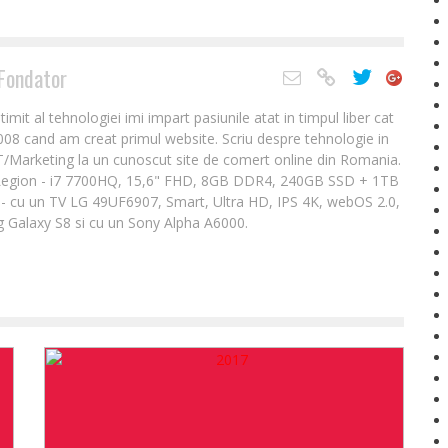
Fondator
it al tehnologiei imi impart pasiunile atat in timpul liber cat
2008 cand am creat primul website. Scriu despre tehnologie in
IT/Marketing la un cunoscut site de comert online din Romania.
Legion - i7 7700HQ, 15,6" FHD, 8GB DDR4, 240GB SSD + 1TB
- cu un TV LG 49UF6907, Smart, Ultra HD, IPS 4K, webOS 2.0,
 Galaxy S8 si cu un Sony Alpha A6000.