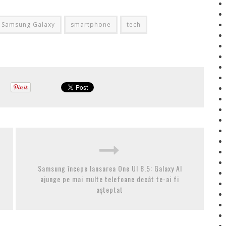
Samsung Galaxy
smartphone
tech
Samsung începe lansarea One UI 8.5: Galaxy AI
ajunge pe mai multe telefoane decât te-ai fi
așteptat