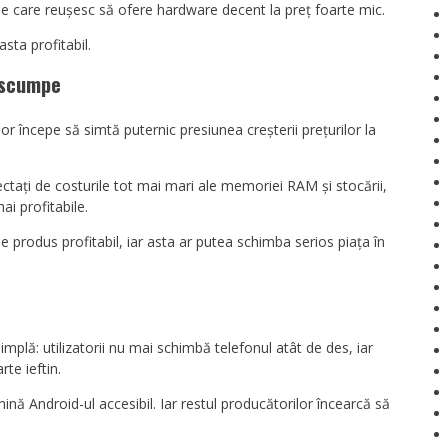
rile care reușesc să ofere hardware decent la preț foarte mic.
sta profitabil.
i scumpe
r începe să simtă puternic presiunea creșterii prețurilor la
ctați de costurile tot mai mari ale memoriei RAM și stocării,
i profitabile.
de produs profitabil, iar asta ar putea schimba serios piața în
mplă: utilizatorii nu mai schimbă telefonul atât de des, iar
rte ieftin.
 Android-ul accesibil. Iar restul producătorilor încearcă să