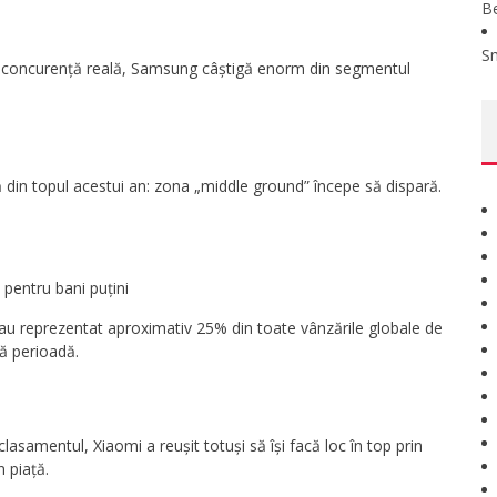
B
S
 concurență reală, Samsung câștigă enorm din segmentul
 din topul acestui an: zona „middle ground” începe să dispară.
:
 pentru bani puțini
e au reprezentat aproximativ 25% din toate vânzările globale de
ă perioadă.
amentul, Xiaomi a reușit totuși să își facă loc în top prin
 piață.