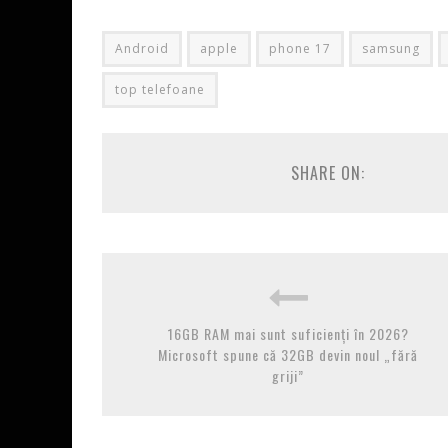
Android
apple
phone 17
samsung
top telefoane
SHARE ON:
16GB RAM mai sunt suficienți în 2026?
Microsoft spune că 32GB devin noul „fără
griji”