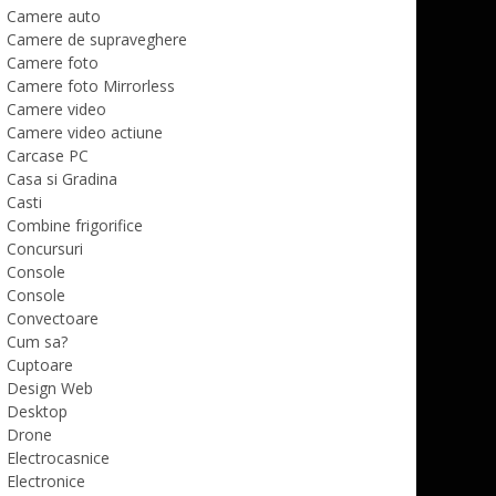
Camere auto
Camere de supraveghere
Camere foto
Camere foto Mirrorless
Camere video
Camere video actiune
Carcase PC
Casa si Gradina
Casti
Combine frigorifice
Concursuri
Console
Console
Convectoare
Cum sa?
Cuptoare
Design Web
Desktop
Drone
Electrocasnice
Electronice