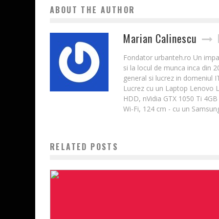
ABOUT THE AUTHOR
Marian Calinescu
Fondator urbanteh.ro Un impatim
si la locul de munca inca din 
general si lucrez in domeniul 
Lucrez cu un Laptop Lenovo 
HDD, nVidia GTX 1050 Ti 4GB 
Wi-Fi, 124 cm - cu un Samsung
RELATED POSTS