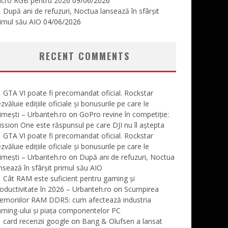
icro RGB pentru 2026
09/06/2026
După ani de refuzuri, Noctua lansează în sfârșit
imul său AIO
04/06/2026
RECENT COMMENTS
GTA VI poate fi precomandat oficial. Rockstar
zvăluie edițiile oficiale și bonusurile pe care le
imești – Urbanteh.ro
on
GoPro revine în competiție:
ssion One este răspunsul pe care DJI nu îl aștepta
GTA VI poate fi precomandat oficial. Rockstar
zvăluie edițiile oficiale și bonusurile pe care le
imești – Urbanteh.ro
on
După ani de refuzuri, Noctua
nsează în sfârșit primul său AIO
Cât RAM este suficient pentru gaming și
oductivitate în 2026 – Urbanteh.ro
on
Scumpirea
emoriilor RAM DDR5: cum afectează industria
ming-ului și piața componentelor PC
card recenzii google
on
Bang & Olufsen a lansat