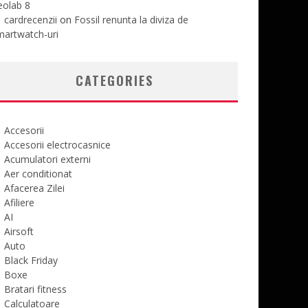
eolab 8
cardrecenzii
on
Fossil renunta la diviza de
martwatch-uri
CATEGORIES
Accesorii
Accesorii electrocasnice
Acumulatori externi
Aer conditionat
Afacerea Zilei
Afiliere
AI
Airsoft
Auto
Black Friday
Boxe
Bratari fitness
Calculatoare