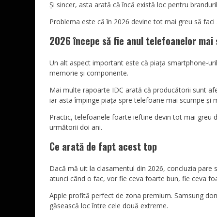
Și sincer, asta arată că încă există loc pentru brandu
Problema este că în 2026 devine tot mai greu să faci a
2026 începe să fie anul telefoanelor ma
Un alt aspect important este că piața smartphone-urilo
memorie și componente.
Mai multe rapoarte IDC arată că producătorii sunt afe
iar asta împinge piața spre telefoane mai scumpe și ma
Practic, telefoanele foarte ieftine devin tot mai greu 
următorii doi ani.
Ce arată de fapt acest top
Dacă mă uit la clasamentul din 2026, concluzia pare si
atunci când o fac, vor fie ceva foarte bun, fie ceva foa
Apple profită perfect de zona premium. Samsung domină
găsească loc între cele două extreme.