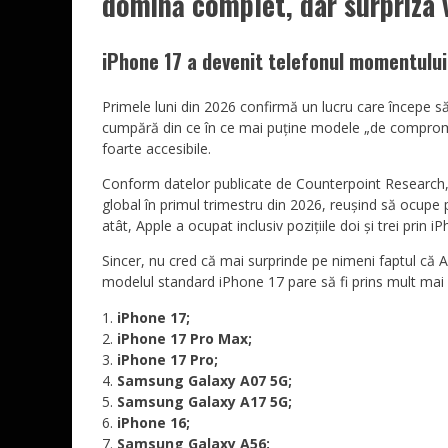
domină complet, dar surpriza
iPhone 17 a devenit telefonul momentului
Primele luni din 2026 confirmă un lucru care începe să 
cumpără din ce în ce mai puține modele „de compromis”
foarte accesibile.
Conform datelor publicate de Counterpoint Research, 
global în primul trimestru din 2026, reușind să ocupe 
atât, Apple a ocupat inclusiv pozițiile doi și trei prin
Sincer, nu cred că mai surprinde pe nimeni faptul că
modelul standard iPhone 17 pare să fi prins mult mai 
iPhone 17;
iPhone 17 Pro Max;
iPhone 17 Pro;
Samsung Galaxy A07 5G;
Samsung Galaxy A17 5G;
iPhone 16;
Samsung Galaxy A56;