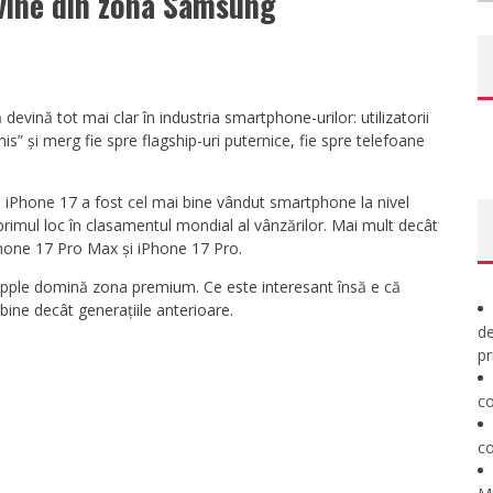
 vine din zona Samsung
devină tot mai clar în industria smartphone-urilor: utilizatorii
 și merg fie spre flagship-uri puternice, fie spre telefoane
iPhone 17 a fost cel mai bine vândut smartphone la nivel
primul loc în clasamentul mondial al vânzărilor. Mai mult decât
 iPhone 17 Pro Max și iPhone 17 Pro.
 Apple domină zona premium. Ce este interesant însă e că
bine decât generațiile anterioare.
de
pr
co
co