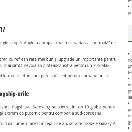
M
pr
 17
tegie simplă: Apple a apropiat mai mult varianta „normală” de
ran cu refresh rate mai bun și upgrade-uri importante pentru
de
ă nu mai simtă nevoia să plătească extra pentru un Pro Max.
pr
Mi
d într-un telefon care pare suficient pentru aproape orice
de
pr
agship-urile
la
nsare, flagship-ul Samsung nu a intrat în top 10 global pentru
pr
ragă extrem de puternic pentru compania sud-coreeană.
m
ga
oid din lume în acest început de an, iar alte modele Galaxy A
.