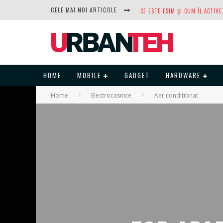
CELE MAI NOI ARTICOLE
DUPĂ ANI DE REFUZURI, NOCTUA
HOME
MOBILE
GADGET
HARDWARE
Home
Electrocasnice
Aer conditionat