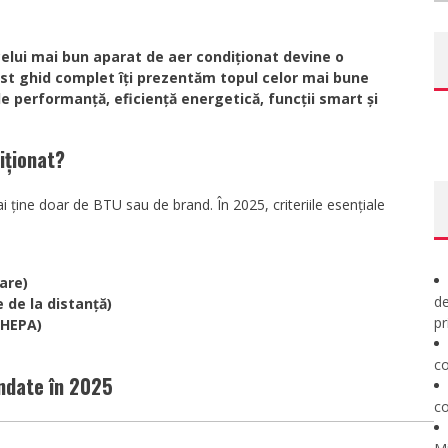
celui mai bun aparat de aer condiționat devine o
cest ghid complet îți prezentăm topul celor mai bune
de performanță, eficiență energetică, funcții smart și
iționat?
i ține doar de BTU sau de brand. În 2025, criteriile esențiale
are)
de
 de la distanță)
pr
 HEPA)
co
ndate în 2025
co