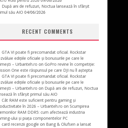
icro RGB pentru 2026
09/06/2026
După ani de refuzuri, Noctua lansează în sfârșit
imul său AIO
04/06/2026
RECENT COMMENTS
GTA VI poate fi precomandat oficial. Rockstar
zvăluie edițiile oficiale și bonusurile pe care le
imești – Urbanteh.ro
on
GoPro revine în competiție:
ssion One este răspunsul pe care DJI nu îl aștepta
GTA VI poate fi precomandat oficial. Rockstar
zvăluie edițiile oficiale și bonusurile pe care le
imești – Urbanteh.ro
on
După ani de refuzuri, Noctua
nsează în sfârșit primul său AIO
Cât RAM este suficient pentru gaming și
oductivitate în 2026 – Urbanteh.ro
on
Scumpirea
emoriilor RAM DDR5: cum afectează industria
ming-ului și piața componentelor PC
card recenzii google
on
Bang & Olufsen a lansat