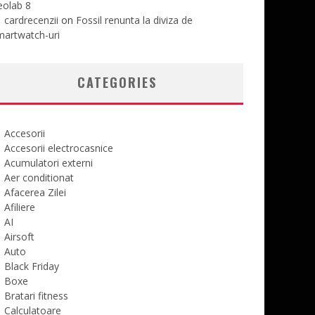
eolab 8
cardrecenzii
on
Fossil renunta la diviza de
martwatch-uri
CATEGORIES
Accesorii
Accesorii electrocasnice
Acumulatori externi
Aer conditionat
Afacerea Zilei
Afiliere
AI
Airsoft
Auto
Black Friday
Boxe
Bratari fitness
Calculatoare