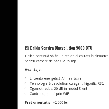
1️⃣ Daikin Sensira Bluevolution 9000 BTU
Daikin continuă să fie un etalon al calității în climat
pentru camere de până la 25 mp.
Avantaje:
Eficiență energetică A++ în răcire
Tehnologie Bluevolution cu agent frigorific R32
Zgomot redus: 20 dB în modul Silent
Control opțional prin WiFi
Preț orientativ:
~2.500 lei