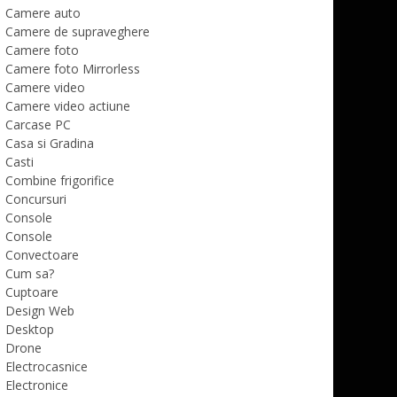
Camere auto
Camere de supraveghere
Camere foto
Camere foto Mirrorless
Camere video
Camere video actiune
Carcase PC
Casa si Gradina
Casti
Combine frigorifice
Concursuri
Console
Console
Convectoare
Cum sa?
Cuptoare
Design Web
Desktop
Drone
Electrocasnice
Electronice