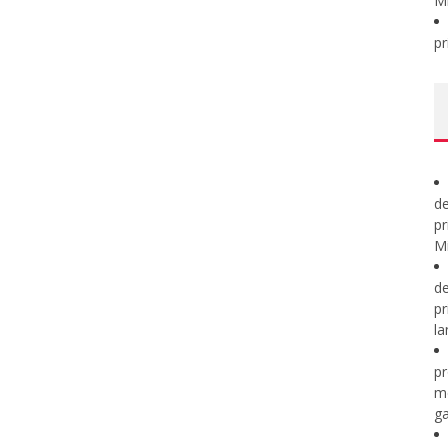
M
pr
de
pr
Mi
de
pr
la
pr
m
ga