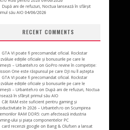
icro RGB pentru 2026
09/06/2026
După ani de refuzuri, Noctua lansează în sfârșit
imul său AIO
04/06/2026
RECENT COMMENTS
GTA VI poate fi precomandat oficial. Rockstar
zvăluie edițiile oficiale și bonusurile pe care le
imești – Urbanteh.ro
on
GoPro revine în competiție:
ssion One este răspunsul pe care DJI nu îl aștepta
GTA VI poate fi precomandat oficial. Rockstar
zvăluie edițiile oficiale și bonusurile pe care le
imești – Urbanteh.ro
on
După ani de refuzuri, Noctua
nsează în sfârșit primul său AIO
Cât RAM este suficient pentru gaming și
oductivitate în 2026 – Urbanteh.ro
on
Scumpirea
emoriilor RAM DDR5: cum afectează industria
ming-ului și piața componentelor PC
card recenzii google
on
Bang & Olufsen a lansat