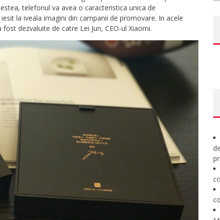
tea, telefonul va avea o caracteristica unica de
iesit la iveala imagini din campanii de promovare. In acele
eu fost dezvaluite de catre Lei Jun, CEO-ul Xiaomi.
de
pr
co
co