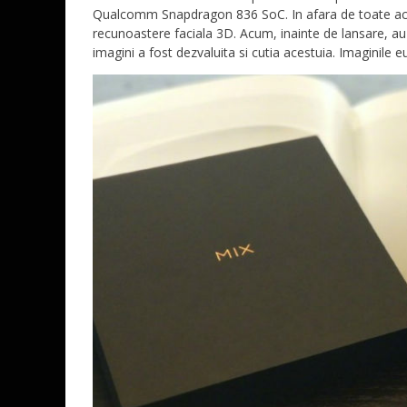
Qualcomm Snapdragon 836 SoC. In afara de toate aces
recunoastere faciala 3D. Acum, inainte de lansare, au 
imagini a fost dezvaluita si cutia acestuia. Imaginile 