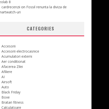
eolab 8
cardrecenzii
on
Fossil renunta la diviza de
martwatch-uri
CATEGORIES
Accesorii
Accesorii electrocasnice
Acumulatori externi
Aer conditionat
Afacerea Zilei
Afiliere
AI
Airsoft
Auto
Black Friday
Boxe
Bratari fitness
Calculatoare