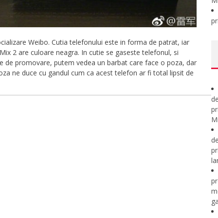
M
pr
cializare Weibo. Cutia telefonului este in forma de patrat, iar
Mix 2 are culoare neagra. In cutie se gaseste telefonul, si
niile de promovare, putem vedea un barbat care face o poza, dar
oza ne duce cu gandul cum ca acest telefon ar fi total lipsit de
de
pr
Mi
de
pr
la
pr
m
ga