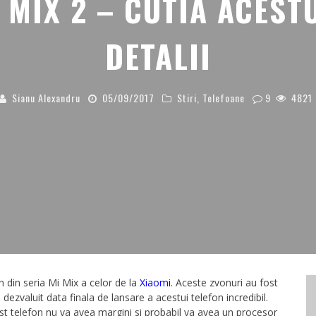
 MIX 2 – CUTIA ACESTU
DETALII
Sianu Alexandru
05/09/2017
Stiri
,
Telefoane
9
4821
n din seria Mi Mix a celor de la
Xiaomi
. Aceste zvonuri au fost
 dezvaluit data finala de lansare a acestui telefon incredibil.
t telefon nu va avea margini si probabil va avea un procesor