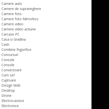
Camere auto
Camere de supraveghere
Camere foto
Camere foto Mirrorless
Camere video
Camere video actiune
Carcase PC
Casa si Gradina
Casti
Combine frigorifice
Concursuri
Console
Console
Convectoare
Cum sa?
Cuptoare
Design Web
Desktop
Drone
Electrocasnice
Electronice