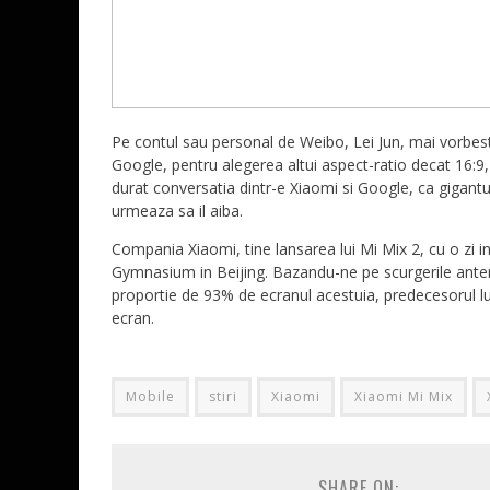
Pe contul sau personal de Weibo, Lei Jun, mai vorbe
Google, pentru alegerea altui aspect-ratio decat 16:9
durat conversatia dintr-e Xiaomi si Google, ca gigantu
urmeaza sa il aiba.
Compania Xiaomi, tine lansarea lui Mi Mix 2, cu o zi i
Gymnasium in Beijing. Bazandu-ne pe scurgerile anterio
proportie de 93% de ecranul acestuia, predecesorul l
ecran.
Mobile
stiri
Xiaomi
Xiaomi Mi Mix
SHARE ON: