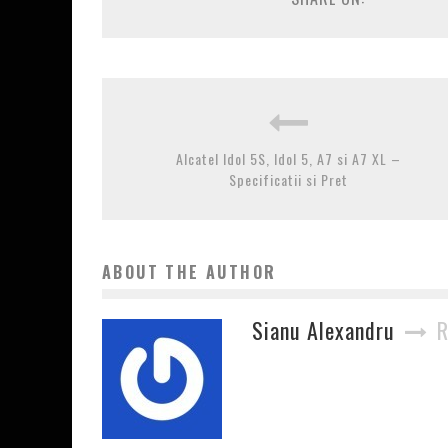
Alcatel Idol 5S, Idol 5, A7 si A7 XL –
Specificatii si Pret
ABOUT THE AUTHOR
Sianu Alexandru
R