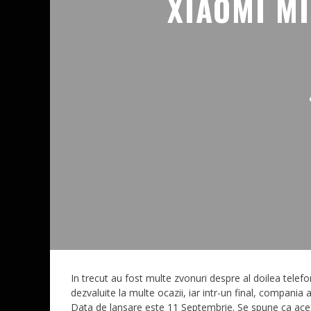
XIAOMI MI
In trecut au fost multe zvonuri despre al doilea telefo
dezvaluite la multe ocazii, iar intr-un final, compania a
Data de lansare este 11 Septembrie. Se spune ca aces