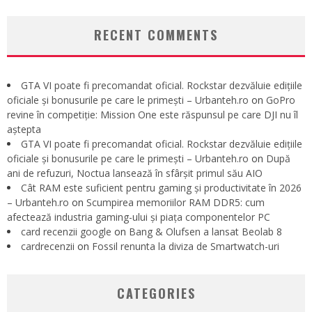
RECENT COMMENTS
GTA VI poate fi precomandat oficial. Rockstar dezvăluie edițiile
oficiale și bonusurile pe care le primești – Urbanteh.ro
on
GoPro
revine în competiție: Mission One este răspunsul pe care DJI nu îl
aștepta
GTA VI poate fi precomandat oficial. Rockstar dezvăluie edițiile
oficiale și bonusurile pe care le primești – Urbanteh.ro
on
După
ani de refuzuri, Noctua lansează în sfârșit primul său AIO
Cât RAM este suficient pentru gaming și productivitate în 2026
– Urbanteh.ro
on
Scumpirea memoriilor RAM DDR5: cum
afectează industria gaming-ului și piața componentelor PC
card recenzii google
on
Bang & Olufsen a lansat Beolab 8
cardrecenzii
on
Fossil renunta la diviza de Smartwatch-uri
CATEGORIES