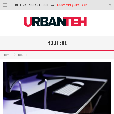
CELE MAI NOI ARTICOLE
100 GB de internet mobil gratuit de la Orange. Fără contract, fără acte și fără obligații
LG lansează televizoarele OLED evo, QNED evo și Micro RGB pentru 2026
După ani de refuzuri, Noctua lansează în sfârșit primul său AIO
GoPro revine în competiție: Mission One este răspunsul pe care DJI nu îl aștepta
ROUTERE
Analiza producției fotovoltaice în România – cât produce un sistem solar pe timp de iarnă?
Home
Routere
NVIDIA avertizează: memoria RAM și SSD-urile ar putea deveni și mai scumpe în perioada următoare
GTA VI poate fi precomandat oficial. Rockstar dezvăluie edițiile oficiale și bonusurile pe care le primești
Ce este eSIM și cum îl activezi pe telefon? Ghid complet pentru Android și iPhone