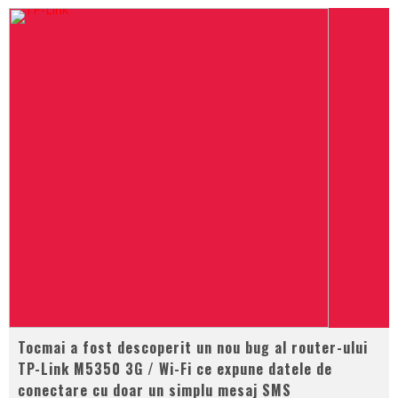
Tocmai a fost descoperit un nou bug al router-ului
TP-Link M5350 3G / Wi-Fi ce expune datele de
conectare cu doar un simplu mesaj SMS