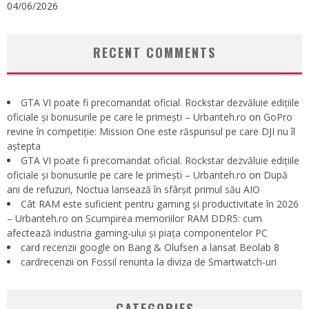
04/06/2026
RECENT COMMENTS
GTA VI poate fi precomandat oficial. Rockstar dezvăluie edițiile
oficiale și bonusurile pe care le primești – Urbanteh.ro
on
GoPro
revine în competiție: Mission One este răspunsul pe care DJI nu îl
aștepta
GTA VI poate fi precomandat oficial. Rockstar dezvăluie edițiile
oficiale și bonusurile pe care le primești – Urbanteh.ro
on
După
ani de refuzuri, Noctua lansează în sfârșit primul său AIO
Cât RAM este suficient pentru gaming și productivitate în 2026
– Urbanteh.ro
on
Scumpirea memoriilor RAM DDR5: cum
afectează industria gaming-ului și piața componentelor PC
card recenzii google
on
Bang & Olufsen a lansat Beolab 8
cardrecenzii
on
Fossil renunta la diviza de Smartwatch-uri
CATEGORIES