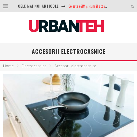
CELE MAI NOI ARTICOLE
100 GB de internet mobil gratuit de la Orange. Fără contract, fără acte și fără obligații
LG lansează televizoarele OLED evo, QNED evo și Micro RGB pentru 2026
După ani de refuzuri, Noctua lansează în sfârșit primul său AIO
GoPro revine în competiție: Mission One este răspunsul pe care DJI nu îl aștepta
ACCESORII ELECTROCASNICE
Analiza producției fotovoltaice în România – cât produce un sistem solar pe timp de iarnă?
Home
Electrocasnice
Accesorii electrocasnice
NVIDIA avertizează: memoria RAM și SSD-urile ar putea deveni și mai scumpe în perioada următoare
GTA VI poate fi precomandat oficial. Rockstar dezvăluie edițiile oficiale și bonusurile pe care le primești