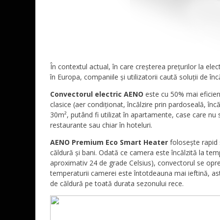
În contextul actual, în care creșterea prețurilor la elec
în Europa, companiile și utilizatorii caută soluții de 
Convectorul electric AENO
este cu 50% mai eficient
clasice (aer condiționat, încălzire prin pardoseală, înc
30m², putând fi utilizat în apartamente, case care nu su
restaurante sau chiar în hoteluri.
AENO Premium Eco Smart Heater
folosește rapid 
căldură și bani. Odată ce camera este încălzită la tem
aproximativ 24 de grade Celsius), convectorul se opre
temperaturii camerei este întotdeauna mai ieftină, astf
de căldură pe toată durata sezonului rece.