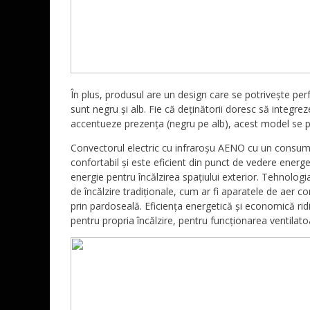
În plus, produsul are un design care se potrivește perfec
sunt negru și alb. Fie că deținătorii doresc să integreze
accentueze prezența (negru pe alb), acest model se po
Convectorul electric cu infraroșu AENO cu un consum 
confortabil și este eficient din punct de vedere energeti
energie pentru încălzirea spațiului exterior. Tehnologi
de încălzire tradiționale, cum ar fi aparatele de aer co
prin pardoseală. Eficiența energetică și economică ri
pentru propria încălzire, pentru funcționarea ventilato