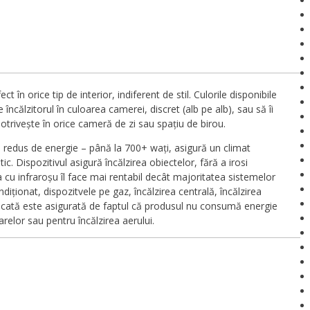
t în orice tip de interior, indiferent de stil. Culorile disponibile
 încălzitorul în culoarea camerei, discret (alb pe alb), sau să îi
trivește în orice cameră de zi sau spațiu de birou.
redus de energie – până la 700+ wați, asigură un climat
c. Dispozitivul asigură încălzirea obiectelor, fără a irosi
a cu infraroșu îl face mai rentabil decât majoritatea sistemelor
ndiționat, dispozitvele pe gaz, încălzirea centrală, încălzirea
dicată este asigurată de faptul că produsul nu consumă energie
arelor sau pentru încălzirea aerului.