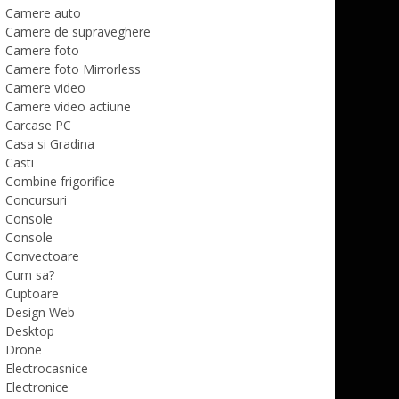
Camere auto
Camere de supraveghere
Camere foto
Camere foto Mirrorless
Camere video
Camere video actiune
Carcase PC
Casa si Gradina
Casti
Combine frigorifice
Concursuri
Console
Console
Convectoare
Cum sa?
Cuptoare
Design Web
Desktop
Drone
Electrocasnice
Electronice