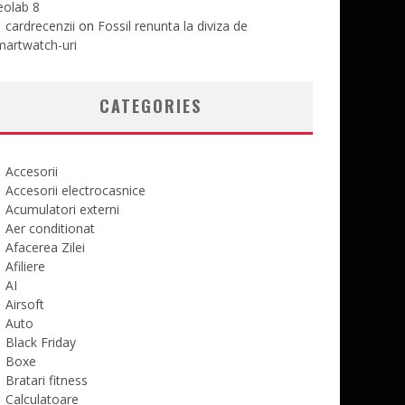
eolab 8
cardrecenzii
on
Fossil renunta la diviza de
martwatch-uri
CATEGORIES
Accesorii
Accesorii electrocasnice
Acumulatori externi
Aer conditionat
Afacerea Zilei
Afiliere
AI
Airsoft
Auto
Black Friday
Boxe
Bratari fitness
Calculatoare