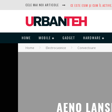
CELE MAI NOI ARTICOLE
DUPĂ ANI DE REFUZURI, NOCTUA
HOME
MOBILE
GADGET
HARDWARE
Home
Electrocasnice
Convectoare
AENO LANS