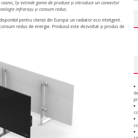
z casnic, își extinde gama de produse și introduce
un convector
hnologie infraroșu și consum redus.
ponibil pentru clienții din Europa: un radiator eco inteligent.
consum redus de energie. Produsul este dezvoltat și produs de
de
pr
co
co