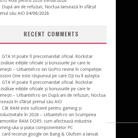
icro RGB pentru 2026
09/06/2026
După ani de refuzuri, Noctua lansează în sfârșit
imul său AIO
04/06/2026
RECENT COMMENTS
GTA VI poate fi precomandat oficial. Rockstar
zvăluie edițiile oficiale și bonusurile pe care le
imești – Urbanteh.ro
on
GoPro revine în competiție:
ssion One este răspunsul pe care DJI nu îl aștepta
GTA VI poate fi precomandat oficial. Rockstar
zvăluie edițiile oficiale și bonusurile pe care le
imești – Urbanteh.ro
on
După ani de refuzuri, Noctua
nsează în sfârșit primul său AIO
Cât RAM este suficient pentru gaming și
oductivitate în 2026 – Urbanteh.ro
on
Scumpirea
emoriilor RAM DDR5: cum afectează industria
ming-ului și piața componentelor PC
card recenzii google
on
Bang & Olufsen a lansat