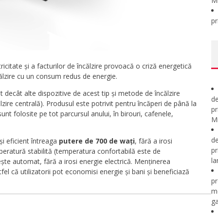
M
pr
tricitate și a facturilor de încălzire provoacă o criză energetică
încălzire cu un consum redus de energie.
 decât alte dispozitive de acest tip și metode de încălzire
de
ălzire centrală). Produsul este potrivit pentru încăperi de până la
pr
nt folosite pe tot parcursul anului, în birouri, cafenele,
Mi
de
și eficient întreaga
putere de 700 de wați
, fără a irosi
pr
peratură stabilită (temperatura confortabilă este de
la
ște automat, fără a irosi energie electrică. Menținerea
el că utilizatorii pot economisi energie și bani și beneficiază
pr
m
ga