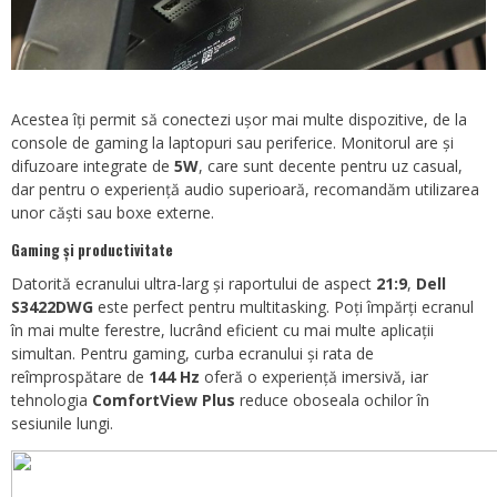
Acestea îți permit să conectezi ușor mai multe dispozitive, de la
console de gaming la laptopuri sau periferice. Monitorul are și
difuzoare integrate de
5W
, care sunt decente pentru uz casual,
dar pentru o experiență audio superioară, recomandăm utilizarea
unor căști sau boxe externe.
Gaming și productivitate
Datorită ecranului ultra-larg și raportului de aspect
21:9
,
Dell
S3422DWG
este perfect pentru multitasking. Poți împărți ecranul
în mai multe ferestre, lucrând eficient cu mai multe aplicații
simultan. Pentru gaming, curba ecranului și rata de
reîmprospătare de
144 Hz
oferă o experiență imersivă, iar
tehnologia
ComfortView Plus
reduce oboseala ochilor în
sesiunile lungi.