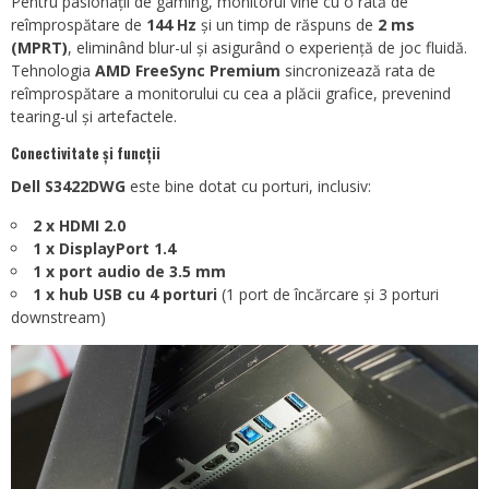
Pentru pasionații de gaming, monitorul vine cu o rată de
reîmprospătare de
144 Hz
și un timp de răspuns de
2 ms
(MPRT)
, eliminând blur-ul și asigurând o experiență de joc fluidă.
Tehnologia
AMD FreeSync Premium
sincronizează rata de
reîmprospătare a monitorului cu cea a plăcii grafice, prevenind
tearing-ul și artefactele.
Conectivitate și funcții
Dell S3422DWG
este bine dotat cu porturi, inclusiv:
2 x HDMI 2.0
1 x DisplayPort 1.4
1 x port audio de 3.5 mm
1 x hub USB cu 4 porturi
(1 port de încărcare și 3 porturi
downstream)