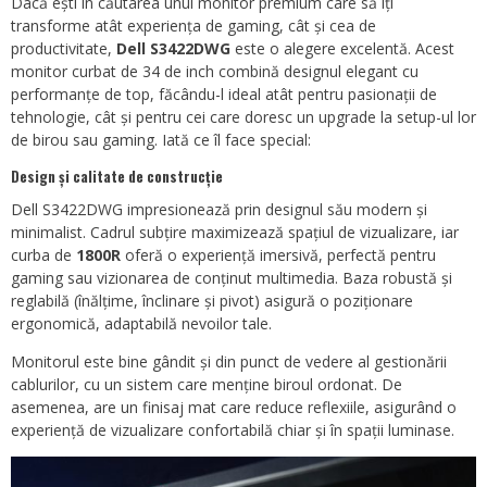
Dacă ești în căutarea unui monitor premium care să îți
transforme atât experiența de gaming, cât și cea de
productivitate,
Dell S3422DWG
este o alegere excelentă. Acest
monitor curbat de 34 de inch combină designul elegant cu
performanțe de top, făcându-l ideal atât pentru pasionații de
tehnologie, cât și pentru cei care doresc un upgrade la setup-ul lor
de birou sau gaming. Iată ce îl face special:
Design și calitate de construcție
Dell S3422DWG impresionează prin designul său modern și
minimalist. Cadrul subțire maximizează spațiul de vizualizare, iar
curba de
1800R
oferă o experiență imersivă, perfectă pentru
gaming sau vizionarea de conținut multimedia. Baza robustă și
reglabilă (înălțime, înclinare și pivot) asigură o poziționare
ergonomică, adaptabilă nevoilor tale.
Monitorul este bine gândit și din punct de vedere al gestionării
cablurilor, cu un sistem care menține biroul ordonat. De
asemenea, are un finisaj mat care reduce reflexiile, asigurând o
experiență de vizualizare confortabilă chiar și în spații luminase.