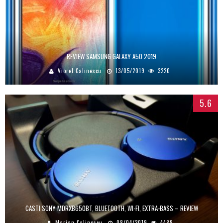
REVIEW SAMSUNG GALAXY A50 2019
Viorel Calinescu
13/05/2019
3220
5.6
CASTI SONY MDRXB650BT, BLUETOOTH, WI-FI, EXTRA-BASS – REVIEW
Marian Calinescu
08/04/2019
4488