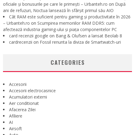
oficiale și bonusurile pe care le primești – Urbanteh.ro
on
După
ani de refuzuri, Noctua lansează în sfârșit primul său AIO
Cât RAM este suficient pentru gaming și productivitate în 2026
– Urbanteh.ro
on
Scumpirea memoriilor RAM DDR5: cum
afectează industria gaming-ului și piața componentelor PC
card recenzii google
on
Bang & Olufsen a lansat Beolab 8
cardrecenzii
on
Fossil renunta la diviza de Smartwatch-uri
CATEGORIES
Accesorii
Accesorii electrocasnice
Acumulatori externi
Aer conditionat
Afacerea Zilei
Afiliere
AI
Airsoft
Auto