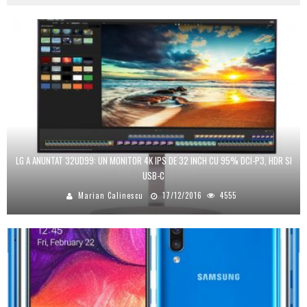
LG A ANUNTAT 32UD99: UN MONITOR 4K IPS DE 32 INCH CU 95% DCI-P3, HDR SI
USB-C
Marian Calinescu
17/12/2016
4555