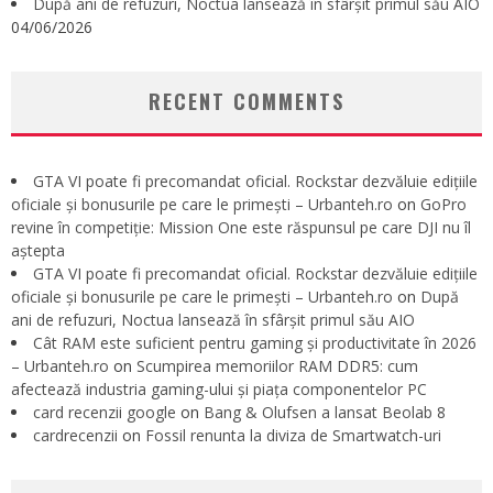
După ani de refuzuri, Noctua lansează în sfârșit primul său AIO
04/06/2026
RECENT COMMENTS
GTA VI poate fi precomandat oficial. Rockstar dezvăluie edițiile
oficiale și bonusurile pe care le primești – Urbanteh.ro
on
GoPro
revine în competiție: Mission One este răspunsul pe care DJI nu îl
aștepta
GTA VI poate fi precomandat oficial. Rockstar dezvăluie edițiile
oficiale și bonusurile pe care le primești – Urbanteh.ro
on
După
ani de refuzuri, Noctua lansează în sfârșit primul său AIO
Cât RAM este suficient pentru gaming și productivitate în 2026
– Urbanteh.ro
on
Scumpirea memoriilor RAM DDR5: cum
afectează industria gaming-ului și piața componentelor PC
card recenzii google
on
Bang & Olufsen a lansat Beolab 8
cardrecenzii
on
Fossil renunta la diviza de Smartwatch-uri