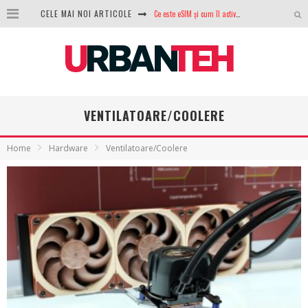
CELE MAI NOI ARTICOLE
Ce este eSIM și cum îl activezi pe telefon? Ghid complet pentru Android și iPhone
100 GB de internet mobil gratuit de la Orange. Fără contract, fără acte și fără obligații
LG lansează televizoarele OLED evo, QNED evo și Micro RGB pentru 2026
După ani de refuzuri, Noctua lansează în sfârșit primul său AIO
VENTILATOARE/COOLERE
GoPro revine în competiție: Mission One este răspunsul pe care DJI nu îl aștepta
Home
Hardware
Ventilatoare/Coolere
Analiza producției fotovoltaice în România – cât produce un sistem solar pe timp de iarnă?
NVIDIA avertizează: memoria RAM și SSD-urile ar putea deveni și mai scumpe în perioada următoare
GTA VI poate fi precomandat oficial. Rockstar dezvăluie edițiile oficiale și bonusurile pe care le primești