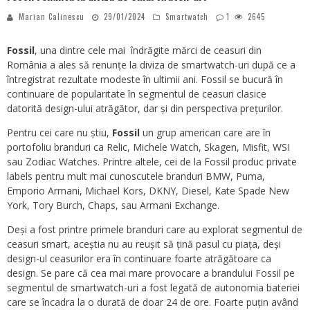
Marian Calinescu
29/01/2024
Smartwatch
1
2645
Fossil
, una dintre cele mai îndrăgite mărci de ceasuri din
România a ales să renunțe la diviza de smartwatch-uri după ce a
întregistrat rezultate modeste în ultimii ani. Fossil se bucură în
continuare de popularitate în segmentul de ceasuri clasice
datorită design-ului atrăgător, dar și din perspectiva prețurilor.
Pentru cei care nu știu,
Fossil
un grup american care are în
portofoliu branduri ca Relic, Michele Watch, Skagen, Misfit, WSI
sau Zodiac Watches. Printre altele, cei de la Fossil produc private
labels pentru mult mai cunoscutele branduri BMW, Puma,
Emporio Armani, Michael Kors, DKNY, Diesel, Kate Spade New
York, Tory Burch, Chaps, sau Armani Exchange.
Deși a fost printre primele branduri care au explorat segmentul de
ceasuri smart, aceștia nu au reușit să țină pasul cu piața, deși
design-ul ceasurilor era în continuare foarte atrăgătoare ca
design. Se pare că cea mai mare provocare a brandului Fossil pe
segmentul de smartwatch-uri a fost legată de autonomia bateriei
care se încadra la o durată de doar 24 de ore. Foarte puțin având