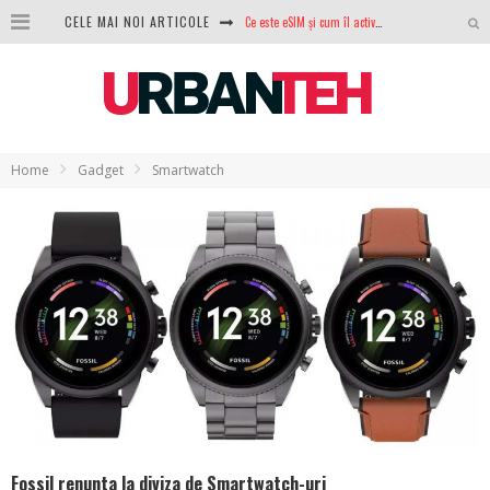
CELE MAI NOI ARTICOLE
100 GB de internet mobil gratuit de la Orange. Fără contract, fără acte și fără obligații
LG lansează televizoarele OLED evo, QNED evo și Micro RGB pentru 2026
După ani de refuzuri, Noctua lansează în sfârșit primul său AIO
GoPro revine în competiție: Mission One este răspunsul pe care DJI nu îl aștepta
Home
Gadget
Smartwatch
Analiza producției fotovoltaice în România – cât produce un sistem solar pe timp de iarnă?
NVIDIA avertizează: memoria RAM și SSD-urile ar putea deveni și mai scumpe în perioada următoare
GTA VI poate fi precomandat oficial. Rockstar dezvăluie edițiile oficiale și bonusurile pe care le primești
Fossil renunta la diviza de Smartwatch-uri