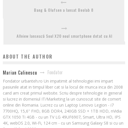
Bang & Olufsen a lansat Beolab 8
Allview lansează Soul X20 noul smartphone dotat cu AI
ABOUT THE AUTHOR
Fondator
Marian Calinescu
Fondator urbanteh.ro Un impatimit al tehnologiei imi impart
pasiunile atat in timpul liber cat si la locul de munca inca din 2008
cand am creat primul website. Scriu despre tehnologie in general
si lucrez in domeniul IT/Marketing la un cunoscut site de comert
online din Romania. Lucrez cu un Laptop Lenovo Legion - i7
7700HQ, 15,6" FHD, 8GB DDR4, 240GB SSD + 1TB HDD, nVidia
GTX 1050 Ti 4GB - cu un TV LG 49UF6907, Smart, Ultra HD, IPS
4K, webOS 2.0, Wi-Fi, 124 cm - cu un Samsung Galaxy S8 si cu un