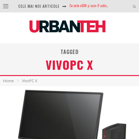
CELE MAI NOI ARTICOLE
100 GB de internet mobil gratuit de la Orange. Fără contract, fără acte și fără obligații
LG lansează televizoarele OLED evo, QNED evo și Micro RGB pentru 2026
După ani de refuzuri, Noctua lansează în sfârșit primul său AIO
GoPro revine în competiție: Mission One este răspunsul pe care DJI nu îl aștepta
TAGGED
Analiza producției fotovoltaice în România – cât produce un sistem solar pe timp de iarnă?
VIVOPC X
NVIDIA avertizează: memoria RAM și SSD-urile ar putea deveni și mai scumpe în perioada următoare
GTA VI poate fi precomandat oficial. Rockstar dezvăluie edițiile oficiale și bonusurile pe care le primești
Home
VivoPC X
Ce este eSIM și cum îl activezi pe telefon? Ghid complet pentru Android și iPhone