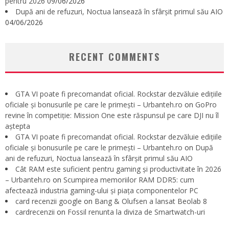
pentru 2026
09/06/2026
După ani de refuzuri, Noctua lansează în sfârșit primul său AIO
04/06/2026
RECENT COMMENTS
GTA VI poate fi precomandat oficial. Rockstar dezvăluie edițiile
oficiale și bonusurile pe care le primești – Urbanteh.ro
on
GoPro
revine în competiție: Mission One este răspunsul pe care DJI nu îl
aștepta
GTA VI poate fi precomandat oficial. Rockstar dezvăluie edițiile
oficiale și bonusurile pe care le primești – Urbanteh.ro
on
După
ani de refuzuri, Noctua lansează în sfârșit primul său AIO
Cât RAM este suficient pentru gaming și productivitate în 2026
– Urbanteh.ro
on
Scumpirea memoriilor RAM DDR5: cum
afectează industria gaming-ului și piața componentelor PC
card recenzii google
on
Bang & Olufsen a lansat Beolab 8
cardrecenzii
on
Fossil renunta la diviza de Smartwatch-uri