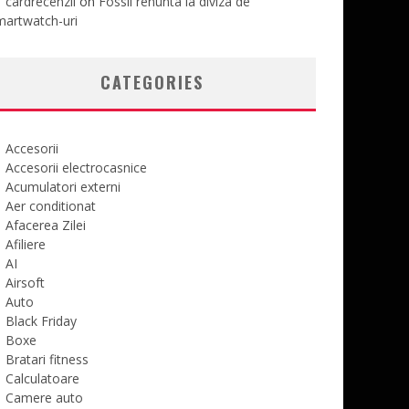
cardrecenzii
on
Fossil renunta la diviza de
martwatch-uri
CATEGORIES
Accesorii
Accesorii electrocasnice
Acumulatori externi
Aer conditionat
Afacerea Zilei
Afiliere
AI
Airsoft
Auto
Black Friday
Boxe
Bratari fitness
Calculatoare
Camere auto