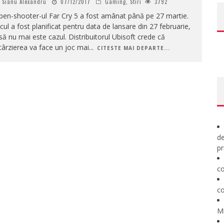
Sianu Alexandru
07/12/2017
Gaming
,
Stiri
3792
en-shooter-ul Far Cry 5 a fost amânat până pe 27 martie.
cul a fost planificat pentru data de lansare din 27 februarie,
să nu mai este cazul. Distribuitorul Ubisoft crede că
târzierea va face un joc mai
...
CITESTE MAI DEPARTE...
de
pr
co
co
M