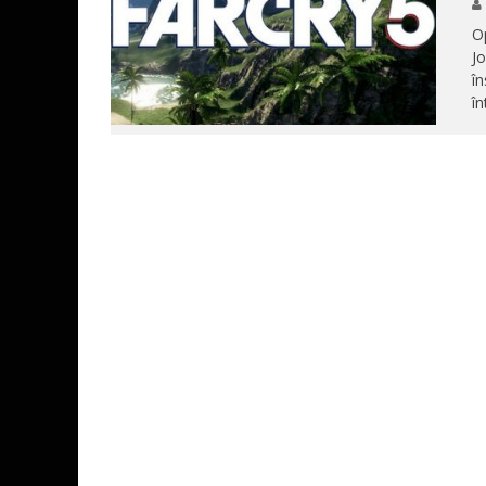
Op
Jo
în
în