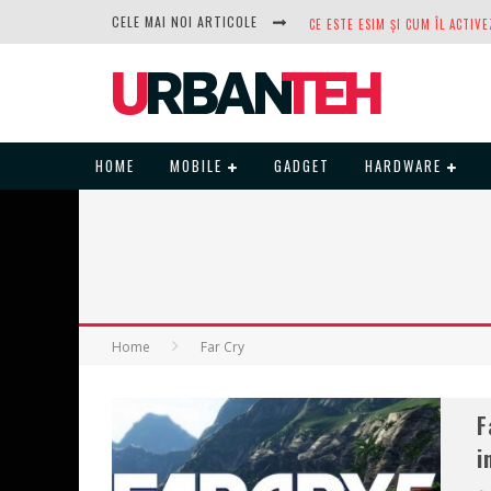
CELE MAI NOI ARTICOLE
DUPĂ ANI DE REFUZURI, NOCTUA
HOME
MOBILE
GADGET
HARDWARE
Home
Far Cry
F
i