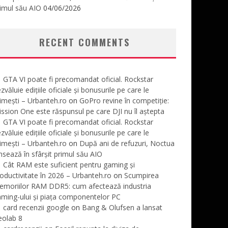
imul său AIO
04/06/2026
RECENT COMMENTS
GTA VI poate fi precomandat oficial. Rockstar
zvăluie edițiile oficiale și bonusurile pe care le
imești – Urbanteh.ro
on
GoPro revine în competiție:
ssion One este răspunsul pe care DJI nu îl aștepta
GTA VI poate fi precomandat oficial. Rockstar
zvăluie edițiile oficiale și bonusurile pe care le
imești – Urbanteh.ro
on
După ani de refuzuri, Noctua
nsează în sfârșit primul său AIO
Cât RAM este suficient pentru gaming și
oductivitate în 2026 – Urbanteh.ro
on
Scumpirea
emoriilor RAM DDR5: cum afectează industria
ming-ului și piața componentelor PC
card recenzii google
on
Bang & Olufsen a lansat
eolab 8