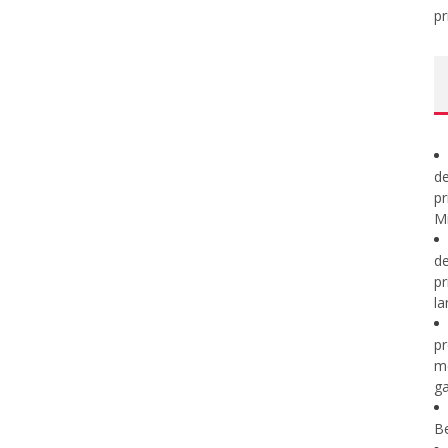
pr
de
pr
Mi
de
pr
la
pr
m
ga
B