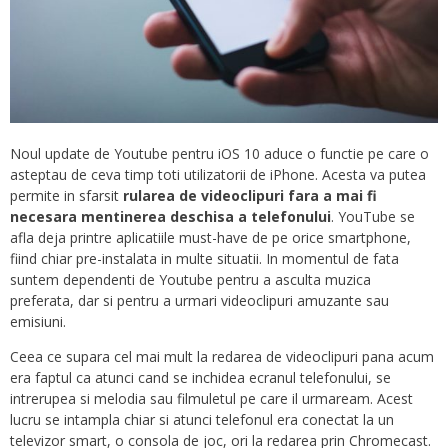
Noul update de Youtube pentru iOS 10 aduce o functie pe care o
asteptau de ceva timp toti utilizatorii de iPhone. Acesta va putea
permite in sfarsit
rularea de videoclipuri fara a mai fi
necesara mentinerea deschisa a telefonului
. YouTube se
afla deja printre aplicatiile must-have de pe orice smartphone,
fiind chiar pre-instalata in multe situatii. In momentul de fata
suntem dependenti de Youtube pentru a asculta muzica
preferata, dar si pentru a urmari videoclipuri amuzante sau
emisiuni.
Ceea ce supara cel mai mult la redarea de videoclipuri pana acum
era faptul ca atunci cand se inchidea ecranul telefonului, se
intrerupea si melodia sau filmuletul pe care il urmaream. Acest
lucru se intampla chiar si atunci telefonul era conectat la un
televizor smart, o consola de joc, ori la redarea prin Chromecast.