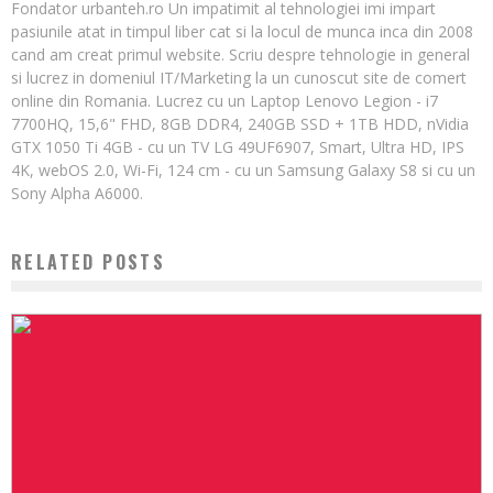
Fondator urbanteh.ro Un impatimit al tehnologiei imi impart
pasiunile atat in timpul liber cat si la locul de munca inca din 2008
cand am creat primul website. Scriu despre tehnologie in general
si lucrez in domeniul IT/Marketing la un cunoscut site de comert
online din Romania. Lucrez cu un Laptop Lenovo Legion - i7
7700HQ, 15,6" FHD, 8GB DDR4, 240GB SSD + 1TB HDD, nVidia
GTX 1050 Ti 4GB - cu un TV LG 49UF6907, Smart, Ultra HD, IPS
4K, webOS 2.0, Wi-Fi, 124 cm - cu un Samsung Galaxy S8 si cu un
Sony Alpha A6000.
RELATED POSTS