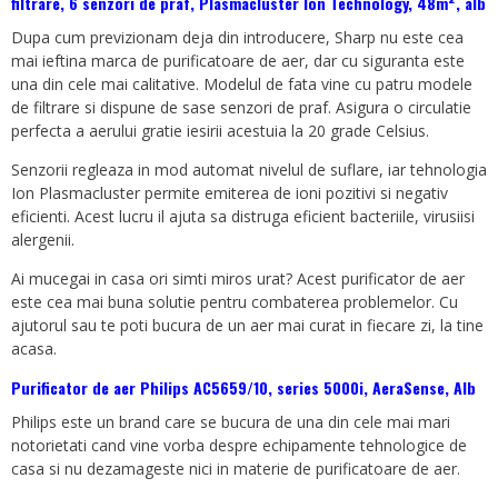
filtrare, 6 senzori de praf, Plasmacluster Ion Technology, 48m², alb
Dupa cum previzionam deja din introducere, Sharp nu este cea
mai ieftina marca de purificatoare de aer, dar cu siguranta este
una din cele mai calitative. Modelul de fata vine cu patru modele
de filtrare si dispune de sase senzori de praf. Asigura o circulatie
perfecta a aerului gratie iesirii acestuia la 20 grade Celsius.
Senzorii regleaza in mod automat nivelul de suflare, iar tehnologia
Ion Plasmacluster permite emiterea de ioni pozitivi si negativ
eficienti. Acest lucru il ajuta sa distruga eficient bacteriile, virusiisi
alergenii.
Ai mucegai in casa ori simti miros urat? Acest purificator de aer
este cea mai buna solutie pentru combaterea problemelor. Cu
ajutorul sau te poti bucura de un aer mai curat in fiecare zi, la tine
acasa.
Purificator de aer Philips AC5659/10, series 5000i, AeraSense, Alb
Philips este un brand care se bucura de una din cele mai mari
notorietati cand vine vorba despre echipamente tehnologice de
casa si nu dezamageste nici in materie de purificatoare de aer.