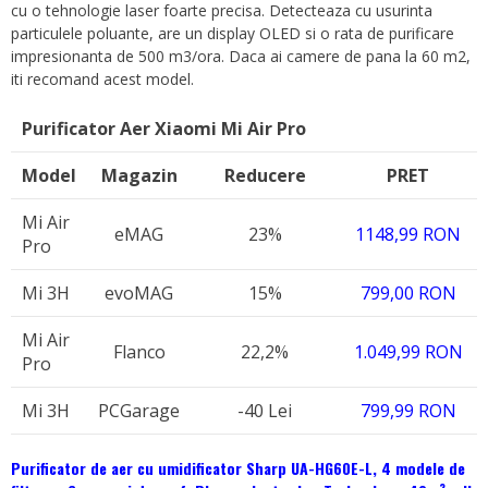
cu o tehnologie laser foarte precisa. Detecteaza cu usurinta
particulele poluante, are un display OLED si o rata de purificare
impresionanta de 500 m3/ora. Daca ai camere de pana la 60 m2,
iti recomand acest model.
Purificator Aer Xiaomi Mi Air Pro
Model
Magazin
Reducere
PRET
Mi Air
eMAG
23%
1148,99 RON
Pro
Mi 3H
evoMAG
15%
799,00 RON
Mi Air
Flanco
22,2%
1.049,99 RON
Pro
Mi 3H
PCGarage
-40 Lei
799,99 RON
Purificator de aer cu umidificator Sharp UA-HG60E-L, 4 modele de