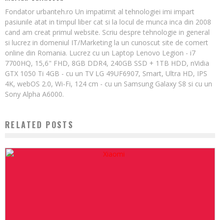
Fondator urbanteh.ro Un impatimit al tehnologiei imi impart
pasiunile atat in timpul liber cat si la locul de munca inca din 2008
cand am creat primul website. Scriu despre tehnologie in general
si lucrez in domeniul IT/Marketing la un cunoscut site de comert
online din Romania. Lucrez cu un Laptop Lenovo Legion - i7
7700HQ, 15,6" FHD, 8GB DDR4, 240GB SSD + 1TB HDD, nVidia
GTX 1050 Ti 4GB - cu un TV LG 49UF6907, Smart, Ultra HD, IPS
4K, webOS 2.0, Wi-Fi, 124 cm - cu un Samsung Galaxy S8 si cu un
Sony Alpha A6000.
RELATED POSTS