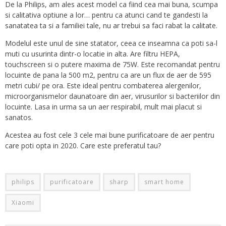
De la Philips, am ales acest model ca fiind cea mai buna, scumpa
si calitativa optiune a lor… pentru ca atunci cand te gandesti la
sanatatea ta si a familiei tale, nu ar trebui sa faci rabat la calitate.
Modelul este unul de sine statator, ceea ce inseamna ca poti sa-l
muti cu usurinta dintr-o locatie in alta. Are filtru HEPA,
touchscreen si o putere maxima de 75W. Este recomandat pentru
locuinte de pana la 500 m2, pentru ca are un flux de aer de 595
metri cubi/ pe ora. Este ideal pentru combaterea alergenilor,
microorganismelor daunatoare din aer, virusurilor si bacteriilor din
locuinte. Lasa in urma sa un aer respirabil, mult mai placut si
sanatos.
Acestea au fost cele 3 cele mai bune purificatoare de aer pentru
care poti opta in 2020. Care este preferatul tau?
philips
purificatoare
sharp
smart home
Xiaomi