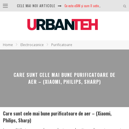
CELE MAI NOI ARTICOLE
100 GB de internet mobil gratuit de la Orange. Fără contract, fără acte și fără obligații
LG lansează televizoarele OLED evo, QNED evo și Micro RGB pentru 2026
După ani de refuzuri, Noctua lansează în sfârșit primul său AIO
GoPro revine în competiție: Mission One este răspunsul pe care DJI nu îl aștepta
Home
Electrocasnice
Purificatoare
Analiza producției fotovoltaice în România – cât produce un sistem solar pe timp de iarnă?
NVIDIA avertizează: memoria RAM și SSD-urile ar putea deveni și mai scumpe în perioada următoare
CARE SUNT CELE MAI BUNE PURIFICATOARE DE
GTA VI poate fi precomandat oficial. Rockstar dezvăluie edițiile oficiale și bonusurile pe care le primești
AER – (XIAOMI, PHILIPS, SHARP)
Care sunt cele mai bune purificatoare de aer – (Xiaomi,
Philips, Sharp)