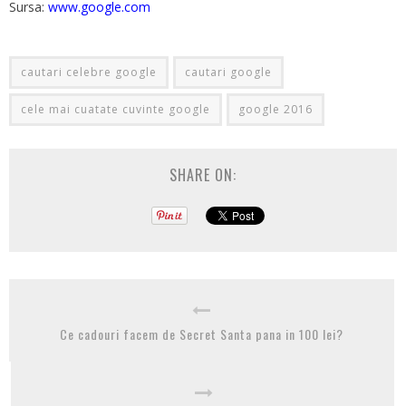
Sursa:
www.google.com
cautari celebre google
cautari google
cele mai cuatate cuvinte google
google 2016
SHARE ON:
Ce cadouri facem de Secret Santa pana in 100 lei?