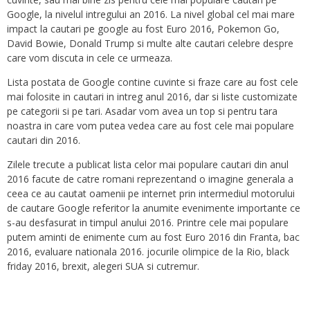
Google, la nivelul intregului an 2016. La nivel global cel mai mare
impact la cautari pe google au fost Euro 2016, Pokemon Go,
David Bowie, Donald Trump si multe alte cautari celebre despre
care vom discuta in cele ce urmeaza.
Lista postata de Google contine cuvinte si fraze care au fost cele
mai folosite in cautari in intreg anul 2016, dar si liste customizate
pe categorii si pe tari. Asadar vom avea un top si pentru tara
noastra in care vom putea vedea care au fost cele mai populare
cautari din 2016.
Zilele trecute a publicat lista celor mai populare cautari din anul
2016 facute de catre romani reprezentand o imagine generala a
ceea ce au cautat oamenii pe internet prin intermediul motorului
de cautare Google referitor la anumite evenimente importante ce
s-au desfasurat in timpul anului 2016. Printre cele mai populare
putem aminti de enimente cum au fost Euro 2016 din Franta, bac
2016, evaluare nationala 2016. jocurile olimpice de la Rio, black
friday 2016, brexit, alegeri SUA si cutremur.