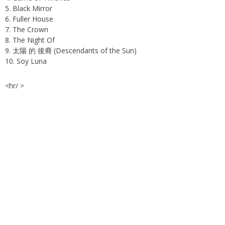
5. Black Mirror
6. Fuller House
7. The Crown
8. The Night Of
9. 太陽 的 後裔 (Descendants of the Sun)
10. Soy Luna
<hr/ >