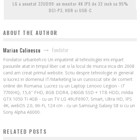
LG a anuntat 32UD99: un monitor 4K IPS de 32 inch cu 95%
DCI-P3, HDR si USB-C
ABOUT THE AUTHOR
Fondator
Marian Calinescu
Fondator urbanteh.ro Un impatimit al tehnologiei imi impart
pasiunile atat in timpul liber cat si la locul de munca inca din 2008
cand am creat primul website. Scriu despre tehnologie in general
si lucrez in domeniul IT/Marketing la un cunoscut site de comert
online din Romania. Lucrez cu un Laptop Lenovo Legion - i7
7700HQ, 15,6" FHD, 8GB DDR4, 240GB SSD + 1TB HDD, nVidia
GTX 1050 Ti 4GB - cu un TV LG 49UF6907, Smart, Ultra HD, IPS
4K, webOS 2.0, Wi-Fi, 124 cm - cu un Samsung Galaxy S8 si cu un
Sony Alpha A6000.
RELATED POSTS