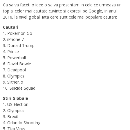
Ca sa va faceti o idee o sa va prezentam in cele ce urmeaza un
top al celor mai cautate cuvinte si expresii pe Google, in anul
2016, la nivel global. Iata care sunt cele mai populare cautari:
Cautari
1. Pokémon Go
2. iPhone 7
3. Donald Trump
4. Prince
5. Powerball
6. David Bowie
7. Deadpool
8. Olympics
9. Slither.io
10. Suicide Squad
Stiri Globale
1. US Election
2. Olympics
3. Brexit
4. Orlando Shooting
5. Zika Virus