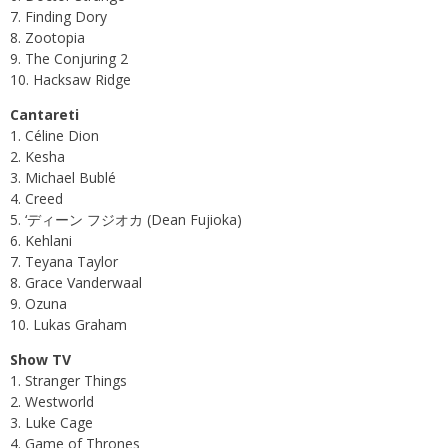
7. Finding Dory
8. Zootopia
9. The Conjuring 2
10. Hacksaw Ridge
Cantareti
1. Céline Dion
2. Kesha
3. Michael Bublé
4. Creed
5. ‘ディーン フジオカ (Dean Fujioka)
6. Kehlani
7. Teyana Taylor
8. Grace Vanderwaal
9. Ozuna
10. Lukas Graham
Show TV
1. Stranger Things
2. Westworld
3. Luke Cage
4. Game of Thrones