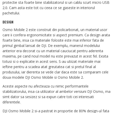
protectie sta foarte bine stabilizatorul si un cablu scurt micro USB
2.0. Cam asta este tot cu ceea ce se gaseste in interiorul
pachetului.
DESIGN
Osmo Mobile 2 este construit din policarbonat, un material usor
care ii confera ergonomicitate si aspect premium. Ca design arata
foarte bine, insa ca materiale folosite este mai inferior fata de
primul gimbal lansat de DJI. De exemplu, manerul modelului
anterior era decorat cu un material cauciucat pentru aderenta
maxima, pe cand noul model nu este prevazut in acest fel. Exsita
totusi si o explicatie in acest sens. S-au utiizat materiale mai
ieftine pentru a scadea atat greutatea cat si pretul final al
produsului, iar dierenta se vede clar daca este sa comparam cele
doua modele DJI Osmo Mobile si Osmo Mobile 2.
Aceste aspecte nu afecteaza cu nimic performantele
stabilizatorului, insa ca utilizator al ambelor versiuni DJI Osmo, ma
simt dator sa sesizez si sa expun catre toti cei interesati
diferentele.
DJI Osmo Mobile 2 si-a pastrat in proportie de 80% design-ul fata