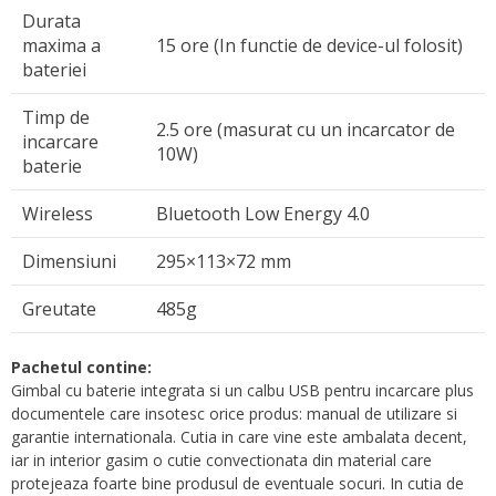
Durata
maxima a
15 ore (In functie de device-ul folosit)
bateriei
Timp de
2.5 ore (masurat cu un incarcator de
incarcare
10W)
baterie
Wireless
Bluetooth Low Energy 4.0
Dimensiuni
295×113×72 mm
Greutate
485g
Pachetul contine:
Gimbal cu baterie integrata si un calbu USB pentru incarcare plus
documentele care insotesc orice produs: manual de utilizare si
garantie internationala. Cutia in care vine este ambalata decent,
iar in interior gasim o cutie convectionata din material care
protejeaza foarte bine produsul de eventuale socuri. In cutia de