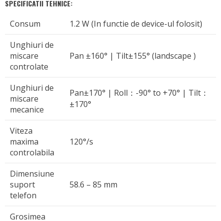
SPECIFICATII TEHNICE:
Consum
1.2 W (In functie de device-ul folosit)
Unghiuri de
miscare
Pan ±160° | Tilt±155° (landscape )
controlate
Unghiuri de
Pan±170° | Roll：-90° to +70° | Tilt：
miscare
±170°
mecanice
Viteza
maxima
120°/s
controlabila
Dimensiune
suport
58.6 – 85 mm
telefon
Grosimea