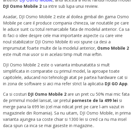
DJI Osmo Mobile 2
sa intre sub lupa unui review.
Asadar, DJI Osmo Mobile 2 este al doilea gimbal din gama Osmo
Mobile pe care il produce compania chineza, iar noutatile pe care
le aduce sunt cu totul remarcabile fata de modelul anterior. Ca sa
iti faci o idee despre cele mai importante aspecte cu care vine
noul stabilizator DJI Osmo Mobile iti voi spune ca desi a
imprumutat foarte multe de la modelul anterior,
Osmo Mobile 2
este mult mai usor si in acelasi timp mult mai ieftin.
DJI Osmo Mobile 2 este o varianta imbunatatita si mult
simplificata in comparatie cu primul model, la aproape toate
capitolele, aducand noi tehnologii atat pe partea hardware cat si
in zona de software si aici ma refer strict la aplicatia
DJI GO App
.
Ca si costuri
DJI Osmo Mobile 2
are un pret cu 50% mai mic fata
de prmimul model lansat, iar pretul
porneste de la 499 lei
si
merge pana la 699 lei (cel mai ridicat pret pe care l-am vazut in
magazinele din Romania). Sa nu uitam, DJI Osmo Mobile, in prima
varianta ajungea sa coste chiar si 1300 lei si cred ca nu ma insel
daca spun ca inca se mai gaseste in magazine..