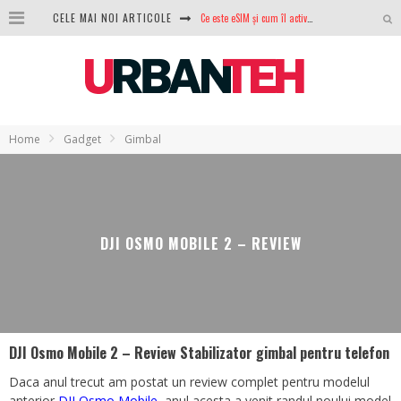
CELE MAI NOI ARTICOLE
100 GB de internet mobil gratuit de la Orange. Fără contract, fără acte și fără obligații
LG lansează televizoarele OLED evo, QNED evo și Micro RGB pentru 2026
După ani de refuzuri, Noctua lansează în sfârșit primul său AIO
GoPro revine în competiție: Mission One este răspunsul pe care DJI nu îl aștepta
Home
Gadget
Gimbal
Analiza producției fotovoltaice în România – cât produce un sistem solar pe timp de iarnă?
NVIDIA avertizează: memoria RAM și SSD-urile ar putea deveni și mai scumpe în perioada următoare
GTA VI poate fi precomandat oficial. Rockstar dezvăluie edițiile oficiale și bonusurile pe care le primești
DJI OSMO MOBILE 2 – REVIEW
Ce este eSIM și cum îl activezi pe telefon? Ghid complet pentru Android și iPhone
DJI Osmo Mobile 2 – Review Stabilizator gimbal pentru telefon
Daca anul trecut am postat un review complet pentru modelul
anterior
DJI Osmo Mobile
, anul acesta a venit randul noului model