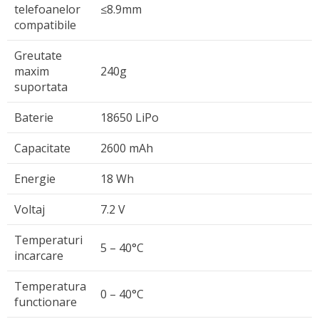
telefoanelor
≤8.9mm
compatibile
Greutate
maxim
240g
suportata
Baterie
18650 LiPo
Capacitate
2600 mAh
Energie
18 Wh
Voltaj
7.2 V
Temperaturi
5 – 40°C
incarcare
Temperatura
0 – 40°C
functionare