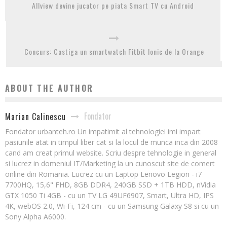
Allview devine jucator pe piata Smart TV cu Android
Concurs: Castiga un smartwatch Fitbit Ionic de la Orange
ABOUT THE AUTHOR
Fondator
Marian Calinescu
Fondator urbanteh.ro Un impatimit al tehnologiei imi impart
pasiunile atat in timpul liber cat si la locul de munca inca din 2008
cand am creat primul website. Scriu despre tehnologie in general
si lucrez in domeniul IT/Marketing la un cunoscut site de comert
online din Romania. Lucrez cu un Laptop Lenovo Legion - i7
7700HQ, 15,6" FHD, 8GB DDR4, 240GB SSD + 1TB HDD, nVidia
GTX 1050 Ti 4GB - cu un TV LG 49UF6907, Smart, Ultra HD, IPS
4K, webOS 2.0, Wi-Fi, 124 cm - cu un Samsung Galaxy S8 si cu un
Sony Alpha A6000.