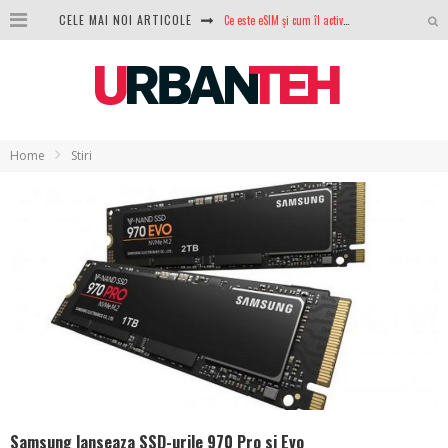
Ce este eSIM și cum îl activezi pe telefon? Ghid complet pentru Android și iPhone
CELE MAI NOI ARTICOLE
100 GB de internet mobil gratuit de la Orange. Fără contract, fără acte și fără obligații
LG lansează televizoarele OLED evo, QNED evo și Micro RGB pentru 2026
După ani de refuzuri, Noctua lansează în sfârșit primul său AIO
Home
Stiri
GoPro revine în competiție: Mission One este răspunsul pe care DJI nu îl aștepta
Analiza producției fotovoltaice în România – cât produce un sistem solar pe timp de iarnă?
NVIDIA avertizează: memoria RAM și SSD-urile ar putea deveni și mai scumpe în perioada următoare
GTA VI poate fi precomandat oficial. Rockstar dezvăluie edițiile oficiale și bonusurile pe care le primești
Samsung lanseaza SSD-urile 970 Pro si Evo