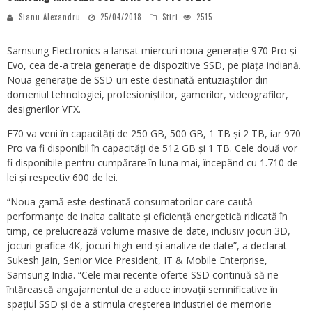
Sianu Alexandru
25/04/2018
Stiri
2515
Samsung Electronics a lansat miercuri noua generație 970 Pro și
Evo, cea de-a treia generație de dispozitive SSD, pe piața indiană.
Noua generație de SSD-uri este destinată entuziaștilor din
domeniul tehnologiei, profesioniștilor, gamerilor, videografilor,
designerilor VFX.
E70 va veni în capacități de 250 GB, 500 GB, 1 TB și 2 TB, iar 970
Pro va fi disponibil în capacități de 512 GB și 1 TB. Cele două vor
fi disponibile pentru cumpărare în luna mai, începând cu 1.710 de
lei și respectiv 600 de lei.
“Noua gamă este destinată consumatorilor care caută
performanțe de inalta calitate și eficiență energetică ridicată în
timp, ce prelucrează volume masive de date, inclusiv jocuri 3D,
jocuri grafice 4K, jocuri high-end și analize de date”, a declarat
Sukesh Jain, Senior Vice President, IT & Mobile Enterprise,
Samsung India. “Cele mai recente oferte SSD continuă să ne
întărească angajamentul de a aduce inovații semnificative în
spațiul SSD și de a stimula creșterea industriei de memorie