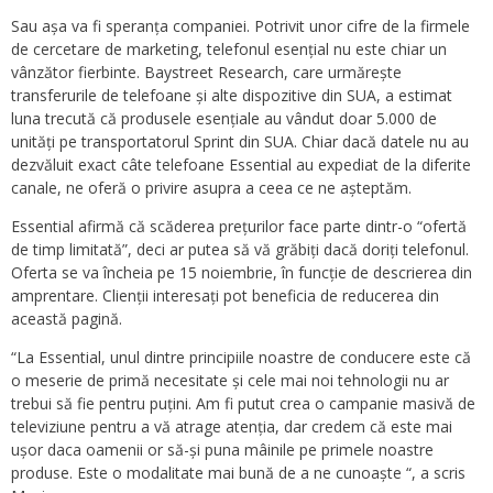
Sau așa va fi speranța companiei. Potrivit unor cifre de la firmele
de cercetare de marketing, telefonul esențial nu este chiar un
vânzător fierbinte. Baystreet Research, care urmărește
transferurile de telefoane și alte dispozitive din SUA, a estimat
luna trecută că produsele esențiale au vândut doar 5.000 de
unități pe transportatorul Sprint din SUA. Chiar dacă datele nu au
dezvăluit exact câte telefoane Essential au expediat de la diferite
canale, ne oferă o privire asupra a ceea ce ne așteptăm.
Essential afirmă că scăderea prețurilor face parte dintr-o “ofertă
de timp limitată”, deci ar putea să vă grăbiți dacă doriți telefonul.
Oferta se va încheia pe 15 noiembrie, în funcție de descrierea din
amprentare. Clienții interesați pot beneficia de reducerea din
această pagină.
“La Essential, unul dintre principiile noastre de conducere este că
o meserie de primă necesitate și cele mai noi tehnologii nu ar
trebui să fie pentru puțini. Am fi putut crea o campanie masivă de
televiziune pentru a vă atrage atenția, dar credem că este mai
ușor daca oamenii or să-și puna mâinile pe primele noastre
produse. Este o modalitate mai bună de a ne cunoaște “, a scris