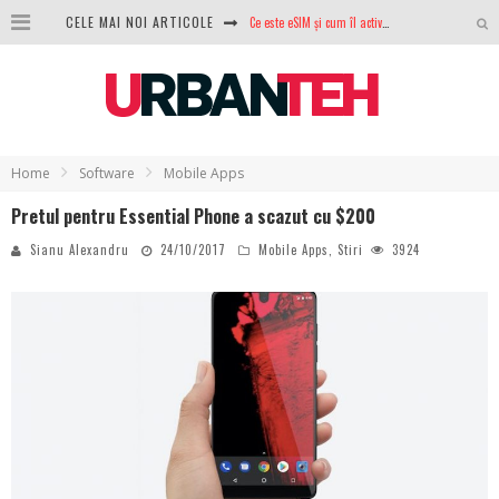
CELE MAI NOI ARTICOLE
100 GB de internet mobil gratuit de la Orange. Fără contract, fără acte și fără obligații
LG lansează televizoarele OLED evo, QNED evo și Micro RGB pentru 2026
După ani de refuzuri, Noctua lansează în sfârșit primul său AIO
GoPro revine în competiție: Mission One este răspunsul pe care DJI nu îl aștepta
Home
Software
Mobile Apps
Pretul pentru Essential Phone a scazut cu $200
Analiza producției fotovoltaice în România – cât produce un sistem solar pe timp de iarnă?
Sianu Alexandru
24/10/2017
Mobile Apps
,
Stiri
3924
NVIDIA avertizează: memoria RAM și SSD-urile ar putea deveni și mai scumpe în perioada următoare
GTA VI poate fi precomandat oficial. Rockstar dezvăluie edițiile oficiale și bonusurile pe care le primești