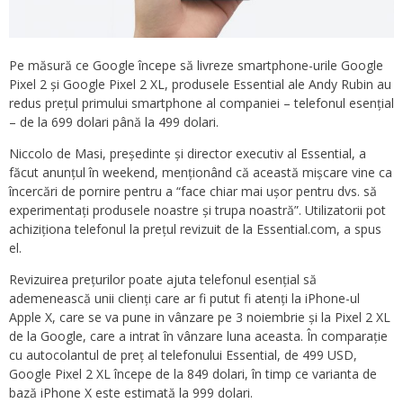
Pe măsură ce Google începe să livreze smartphone-urile Google
Pixel 2 și Google Pixel 2 XL, produsele Essential ale Andy Rubin au
redus prețul primului smartphone al companiei – telefonul esențial
– de la 699 dolari până la 499 dolari.
Niccolo de Masi, președinte și director executiv al Essential, a
făcut anunțul în weekend, menționând că această mișcare vine ca
încercări de pornire pentru a “face chiar mai ușor pentru dvs. să
experimentați produsele noastre și trupa noastră”. Utilizatorii pot
achiziționa telefonul la prețul revizuit de la Essential.com, a spus
el.
Revizuirea prețurilor poate ajuta telefonul esențial să
ademenească unii clienți care ar fi putut fi atenți la iPhone-ul
Apple X, care se va pune in vânzare pe 3 noiembrie și la Pixel 2 XL
de la Google, care a intrat în vânzare luna aceasta. În comparație
cu autocolantul de preț al telefonului Essential, de 499 USD,
Google Pixel 2 XL începe de la 849 dolari, în timp ce varianta de
bază iPhone X este estimată la 999 dolari.