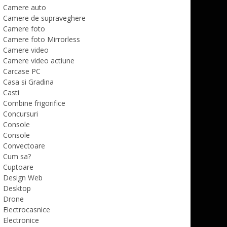
Camere auto
Camere de supraveghere
Camere foto
Camere foto Mirrorless
Camere video
Camere video actiune
Carcase PC
Casa si Gradina
Casti
Combine frigorifice
Concursuri
Console
Console
Convectoare
Cum sa?
Cuptoare
Design Web
Desktop
Drone
Electrocasnice
Electronice