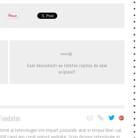
Cum deosebesti un telefon replica de unul
original?
Fondator
it al tehnologiei imi impart pasiunile atat in timpul liber cat
2008 cand am creat primul website. Scriu despre tehnologie in