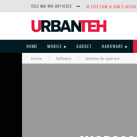
CELE MAI NOI ARTICOLE
DUPĂ ANI DE REFUZURI, NOCTUA
HOME
MOBILE
GADGET
HARDWARE
Home
Software
Sisteme de operare