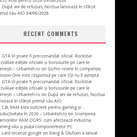
icro RGB pentru 2026
09/06/2026
După ani de refuzuri, Noctua lansează în sfârșit
imul său AIO
04/06/2026
RECENT COMMENTS
GTA VI poate fi precomandat oficial. Rockstar
zvăluie edițiile oficiale și bonusurile pe care le
imești – Urbanteh.ro
on
GoPro revine în competiție:
ssion One este răspunsul pe care DJI nu îl aștepta
GTA VI poate fi precomandat oficial. Rockstar
zvăluie edițiile oficiale și bonusurile pe care le
imești – Urbanteh.ro
on
După ani de refuzuri, Noctua
nsează în sfârșit primul său AIO
Cât RAM este suficient pentru gaming și
oductivitate în 2026 – Urbanteh.ro
on
Scumpirea
emoriilor RAM DDR5: cum afectează industria
ming-ului și piața componentelor PC
card recenzii google
on
Bang & Olufsen a lansat