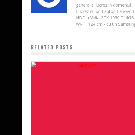
general si lucrez in domeniul 
Lucrez cu un Laptop Lenovo 
HDD, nVidia GTX 1050 Ti 4GB 
Wi-Fi, 124 cm - cu un Samsung
RELATED POSTS