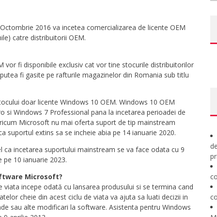
 Octombrie 2016 va incetea comercializarea de licente OEM
e) catre distribuitorii OEM.
 fi disponibile exclusiv cat vor tine stocurile distribuitorilor
tea fi gasite pe rafturile magazinelor din Romania sub titlu
 stocului doar licente Windows 10 OEM. Windows 10 OEM
o si Windows 7 Professional pana la incetarea perioadei de
 Oricum Microsoft nu mai oferta suport de tip mainstream
 suportul extins sa se incheie abia pe 14 ianuarie 2020.
de
tfel ca incetarea suportului mainstream se va face odata cu 9
pr
e pe 10 ianuarie 2023.
oftware Microsoft?
co
de viata incepe odată cu lansarea produsului si se termina cand
lor cheie din acest ciclu de viata va ajuta sa luati decizii in
co
de sau alte modificari la software. Asistenta pentru Windows