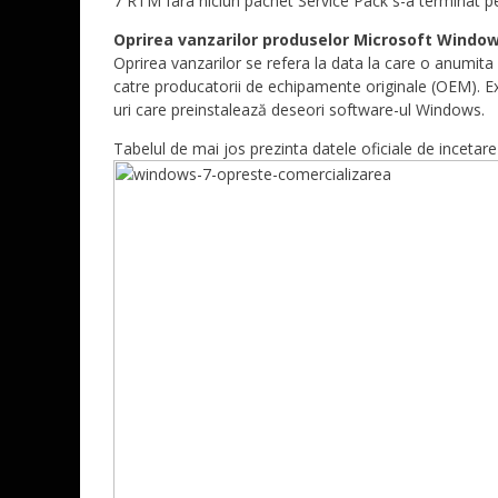
7 RTM fara niciun pachet Service Pack s-a terminat pe
Oprirea vanzarilor produselor Microsoft Windo
Oprirea vanzarilor se refera la data la care o anumita
catre producatorii de echipamente originale (OEM). E
uri care preinstalează deseori software-ul Windows.
Tabelul de mai jos prezinta datele oficiale de inceta