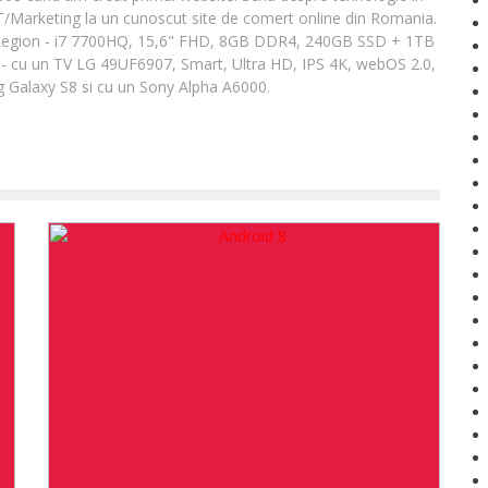
IT/Marketing la un cunoscut site de comert online din Romania.
Legion - i7 7700HQ, 15,6" FHD, 8GB DDR4, 240GB SSD + 1TB
- cu un TV LG 49UF6907, Smart, Ultra HD, IPS 4K, webOS 2.0,
 Galaxy S8 si cu un Sony Alpha A6000.