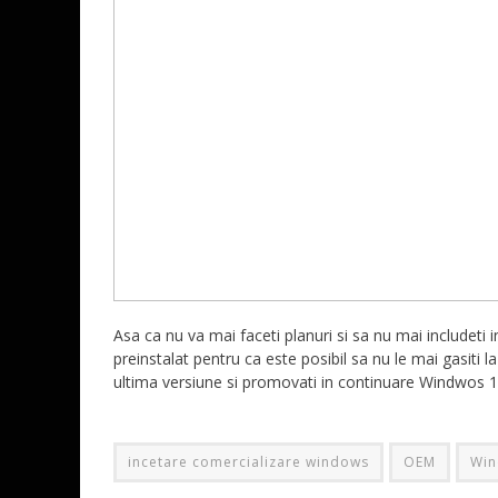
Asa ca nu va mai faceti planuri si sa nu mai includet
preinstalat pentru ca este posibil sa nu le mai gasiti la 
ultima versiune si promovati in continuare Windwos 
incetare comercializare windows
OEM
Win