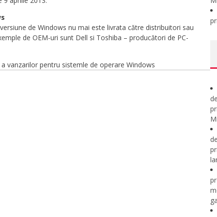
 9 aprilie 2013.
M
ws
pr
 versiune de Windows nu mai este livrata către distribuitori sau
xemple de OEM-uri sunt Dell si Toshiba – producători de PC-
re a vanzarilor pentru sistemle de operare Windows
de
pr
Mi
de
pr
la
pr
m
ga