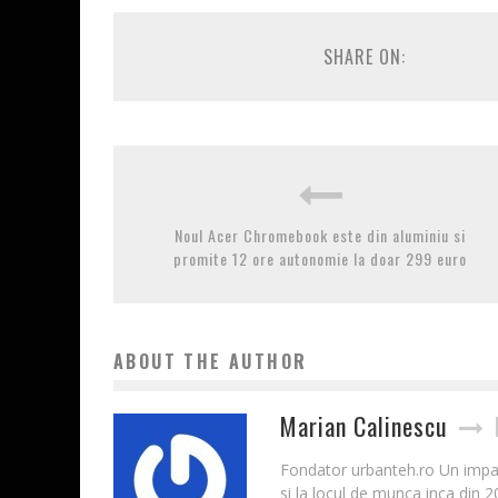
SHARE ON:
Noul Acer Chromebook este din aluminiu si
promite 12 ore autonomie la doar 299 euro
ABOUT THE AUTHOR
Marian Calinescu
Fondator urbanteh.ro Un impatim
si la locul de munca inca din 