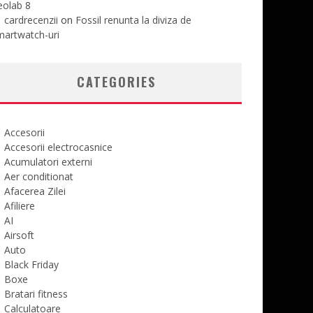
eolab 8
cardrecenzii
on
Fossil renunta la diviza de
martwatch-uri
CATEGORIES
Accesorii
Accesorii electrocasnice
Acumulatori externi
Aer conditionat
Afacerea Zilei
Afiliere
AI
Airsoft
Auto
Black Friday
Boxe
Bratari fitness
Calculatoare