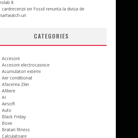
eolab 8
cardrecenzii
on
Fossil renunta la diviza de
martwatch-uri
CATEGORIES
Accesorii
Accesorii electrocasnice
Acumulatori externi
Aer conditionat
Afacerea Zilei
Afiliere
AI
Airsoft
Auto
Black Friday
Boxe
Bratari fitness
Calculatoare