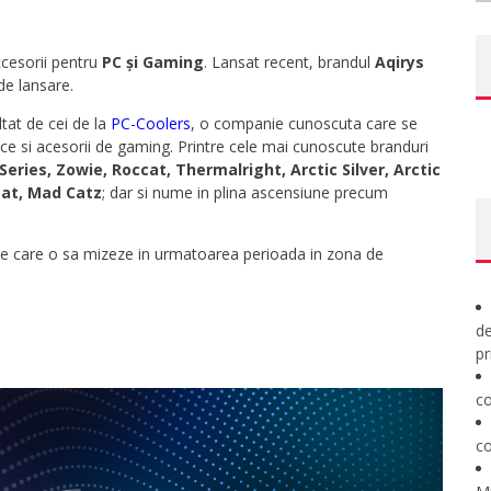
cesorii pentru
PC și Gaming
. Lansat recent, brandul
Aqirys
de lansare.
tat de cei de la
PC-Coolers
, o companie cunoscuta care se
ice si acesorii de gaming. Printre cele mai cunoscute branduri
Series, Zowie, Roccat, Thermalright, Arctic Silver, Arctic
eat, Mad Catz
; dar si nume in plina ascensiune precum
pe care o sa mizeze in urmatoarea perioada in zona de
de
pr
co
co