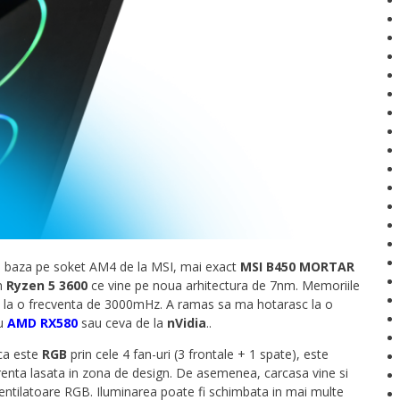
e baza pe soket AM4 de la MSI, mai exact
MSI B450 MORTAR
un
Ryzen 5 3600
ce vine pe noua arhitectura de 7nm. Memoriile
ate la o frecventa de 3000mHz. A ramas sa ma hotarasc la o
ru
AMD RX580
sau ceva de la
nVidia
..
ca este
RGB
prin cele 4 fan-uri (3 frontale + 1 spate), este
prenta lasata in zona de design. De asemenea, carcasa vine si
ventilatoare RGB. Iluminarea poate fi schimbata in mai multe