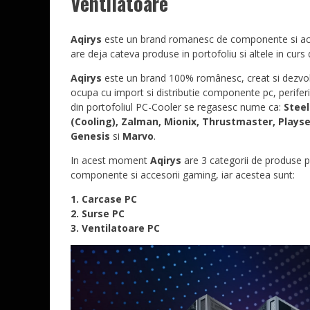
Ventilatoare
Aqirys
este un brand romanesc de componente si ac
are deja cateva produse in portofoliu si altele in curs 
Aqirys
este un brand 100% românesc, creat si dezvol
ocupa cu import si distributie componente pc, perifer
din portofoliul PC-Cooler se regasesc nume ca:
Steel
(Cooling), Zalman, Mionix, Thrustmaster, Plays
Genesis
si
Marvo
.
In acest moment
Aqirys
are 3 categorii de produse 
componente si accesorii gaming, iar acestea sunt:
1. Carcase PC
2. Surse PC
3. Ventilatoare PC