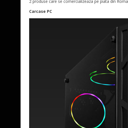
2 produse care se comercializeaza pe piata din Roma
Carcase PC