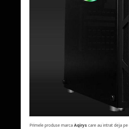
Primele produse marca
Aqirys
care au intrat deja pe