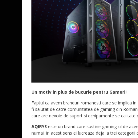
Un motiv in plus de bucurie pentru Gameri!
Faptul ca avem branduri romanesti care se implica in
fi salutat de catre comunitatea de gaming din Romani
care are nevoie de suport si echipamente se calitate 
AQIRYS
este un brand care sustine gaming-ul de aceea 
numai. In acest sens ei lucreaza deja la trei categori