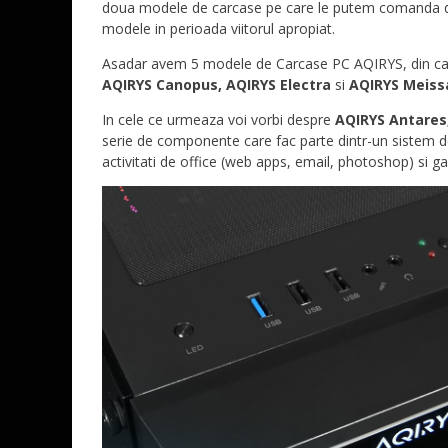
doua modele de carcase pe care le putem comanda d
modele in perioada viitorul apropiat.
Asadar avem 5 modele de Carcase PC AQIRYS, din car
AQIRYS Canopus,
AQIRYS Electra
si
AQIRYS Meiss
In cele ce urmeaza voi vorbi despre
AQIRYS Antares
serie de componente care fac parte dintr-un sistem de
activitati de office (web apps, email, photoshop) si 