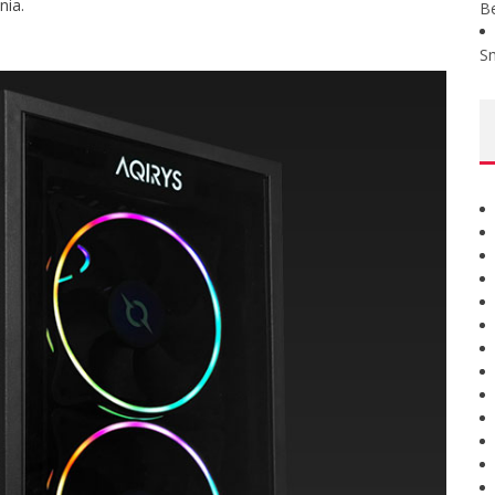
nia.
B
S