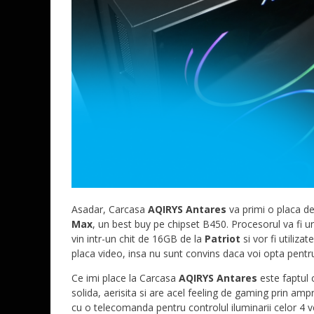
Asadar, Carcasa
AQIRYS Antares
va primi o placa d
Max
, un best buy pe chipset B450. Procesorul va fi 
vin intr-un chit de 16GB de la
Patriot
si vor fi utiliz
placa video, insa nu sunt convins daca voi opta pent
Ce imi place la Carcasa
AQIRYS Antares
este faptul 
solida, aerisita si are acel feeling de gaming prin am
cu o telecomanda pentru controlul iluminarii celor 4 