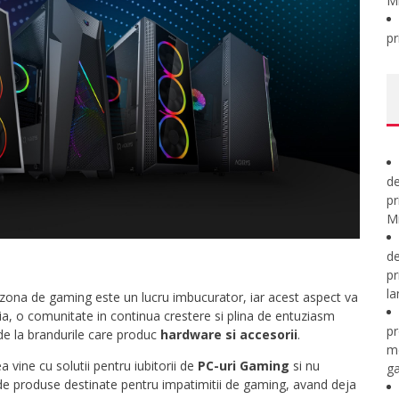
M
pr
de
pr
Mi
de
pr
la
 zona de gaming este un lucru imbucurator, iar acest aspect va
a, o comunitate in continua crestere si plina de entuziasm
pr
de la brandurile care produc
hardware si accesorii
.
m
vine cu solutii pentru iubitorii de
PC-uri Gaming
si nu
ga
i de produse destinate pentru impatimitii de gaming, avand deja