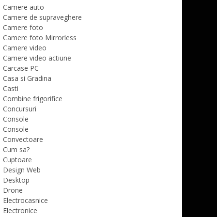
Camere auto
Camere de supraveghere
Camere foto
Camere foto Mirrorless
Camere video
Camere video actiune
Carcase PC
Casa si Gradina
Casti
Combine frigorifice
Concursuri
Console
Console
Convectoare
Cum sa?
Cuptoare
Design Web
Desktop
Drone
Electrocasnice
Electronice