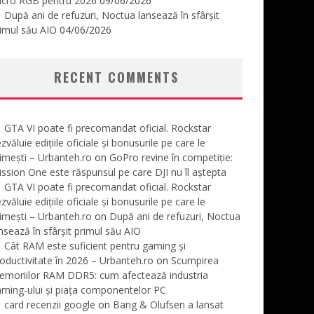
icro RGB pentru 2026
09/06/2026
După ani de refuzuri, Noctua lansează în sfârșit
imul său AIO
04/06/2026
RECENT COMMENTS
GTA VI poate fi precomandat oficial. Rockstar
zvăluie edițiile oficiale și bonusurile pe care le
imești – Urbanteh.ro
on
GoPro revine în competiție:
ssion One este răspunsul pe care DJI nu îl aștepta
GTA VI poate fi precomandat oficial. Rockstar
zvăluie edițiile oficiale și bonusurile pe care le
imești – Urbanteh.ro
on
După ani de refuzuri, Noctua
nsează în sfârșit primul său AIO
Cât RAM este suficient pentru gaming și
oductivitate în 2026 – Urbanteh.ro
on
Scumpirea
emoriilor RAM DDR5: cum afectează industria
ming-ului și piața componentelor PC
card recenzii google
on
Bang & Olufsen a lansat