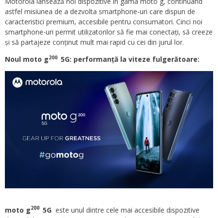
Motorola lansează noi dispozitive în gama moto g, continuând
astfel misiunea de a dezvolta smartphone-uri care dispun de
caracteristici premium, accesibile pentru consumatori. Cinci noi
smartphone-uri permit utilizatorilor să fie mai conectați, să creeze
și să partajeze conținut mult mai rapid cu cei din jurul lor.
200
Noul moto g
5G: performanță la viteze fulgerătoare:
200
moto g
5G
este unul dintre cele mai accesibile dispozitive