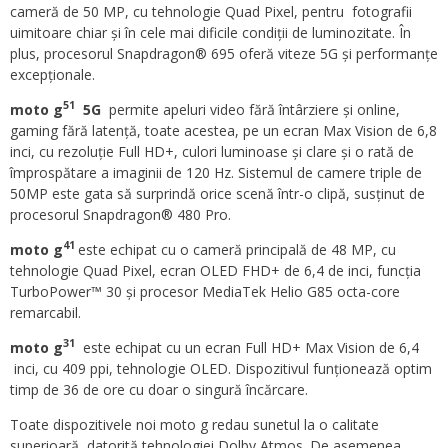
cameră de 50 MP, cu tehnologie Quad Pixel, pentru fotografii
uimitoare chiar și în cele mai dificile condiții de luminozitate. În
plus, procesorul Snapdragon® 695 oferă viteze 5G și performanțe
excepționale.
51
moto g
5G
permite apeluri video fără întârziere și online,
gaming fără latență, toate acestea, pe un ecran Max Vision de 6,8
inci, cu rezoluție Full HD+, culori luminoase și clare și o rată de
împrospătare a imaginii de 120 Hz. Sistemul de camere triple de
50MP este gata să surprindă orice scenă într-o clipă, susținut de
procesorul Snapdragon® 480 Pro.
41
moto g
este echipat cu o cameră principală de 48 MP, cu
tehnologie Quad Pixel, ecran OLED FHD+ de 6,4 de inci, funcția
TurboPower™ 30 și procesor MediaTek Helio G85 octa-core
remarcabil.
31
moto g
este echipat cu un ecran Full HD+ Max Vision de 6,4
inci, cu 409 ppi, tehnologie OLED. Dispozitivul funționează optim
timp de 36 de ore cu doar o singură încărcare.
Toate dispozitivele noi moto g redau sunetul la o calitate
superioară, datorită tehnologiei Dolby Atmos. De asemenea,