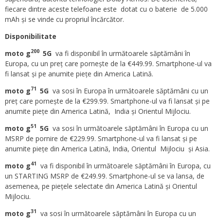
fiecare dintre aceste telefoane este dotat cu o baterie de 5.000
mAh și se vinde cu propriul încărcător.
Disponibilitate
200
moto g
5G
va fi disponibil în următoarele săptămâni în
Europa, cu un preț care pornește de la €449.99. Smartphone-ul va
fi lansat și pe anumite piețe din America Latină.
71
moto g
5G
va sosi în Europa în următoarele săptămâni cu un
preț care pornește de la €299.99. Smartphone-ul va fi lansat și pe
anumite piețe din America Latină, India și Orientul Mijlociu.
51
moto g
5G
va sosi în următoarele săptămâni în Europa cu un
MSRP de pornire de €229.99. Smartphone-ul va fi lansat și pe
anumite piețe din America Latină, India, Orientul Mijlociu și Asia.
41
moto g
va fi disponibil în următoarele săptămâni în Europa, cu
un STARTING MSRP de €249.99. Smartphone-ul se va lansa, de
asemenea, pe piețele selectate din America Latină și Orientul
Mijlociu.
31
moto g
va sosi în următoarele săptămâni în Europa cu un