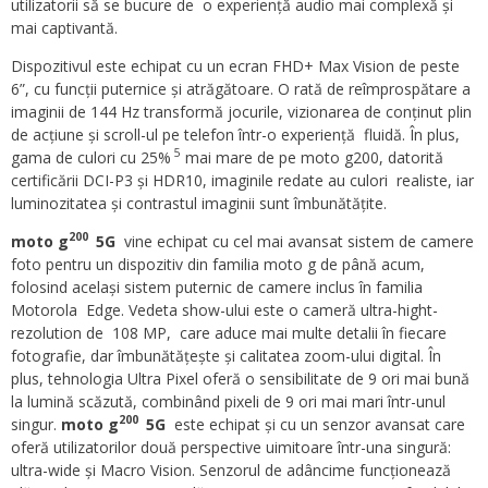
utilizatorii să se bucure de o experiență audio mai complexă și
mai captivantă.
Dispozitivul este echipat cu un ecran FHD+ Max Vision de peste
6”, cu funcții puternice și atrăgătoare. O rată de reîmprospătare a
imaginii de 144 Hz transformă jocurile, vizionarea de conținut plin
de acțiune și scroll-ul pe telefon într-o experiență fluidă. În plus,
5
gama de culori cu 25%
mai mare de pe moto g200, datorită
certificării DCI-P3 și HDR10, imaginile redate au culori realiste, iar
luminozitatea și contrastul imaginii sunt îmbunătățite.
200
moto g
5G
vine echipat cu cel mai avansat sistem de camere
foto pentru un dispozitiv din familia moto g de până acum,
folosind același sistem puternic de camere inclus în familia
Motorola Edge. Vedeta show-ului este o cameră ultra-hight-
rezolution de 108 MP, care aduce mai multe detalii în fiecare
fotografie, dar îmbunătățește și calitatea zoom-ului digital. În
plus, tehnologia Ultra Pixel oferă o sensibilitate de 9 ori mai bună
la lumină scăzută, combinând pixeli de 9 ori mai mari într-unul
200
singur.
moto g
5G
este echipat și cu un senzor avansat care
oferă utilizatorilor două perspective uimitoare într-una singură:
ultra-wide și Macro Vision. Senzorul de adâncime funcționează