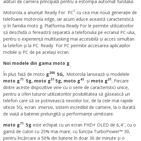
alături de camera principală pentru a estompa automat fundalul.
7
Motorola a anunțat Ready For PC
cu cea mai nouă generație de
telefoane motorola edge, iar acum aduce această caracteristică
și în familia moto g. Platforma Ready For le permite utilizatorilor
să deschidă o fereastră separată a telefonului pe ecranul PC-ului,
pentru o experiență multitasking mai accesibilă și acces simultan
la telefon și la PC. Ready For PC permite accesarea aplicațiilor
mobile și PC de pe același ecran.
Noi modele din gama moto g
200
În plus față de moto
g
5G,
Motorola lansează și modelele
71
51
41
31
moto g
5g, moto g
5g,
moto g
și
moto g
.
Fiecare
dintre aceste dispozitive vine cu o serie de caracteristici unice,
pentru a oferi tuturor utilizatorilor posibilitatea să găsească un
telefon care să se potrivească nevoilor lor, de la cele mai rapide
viteze 5G, ecran imersiv, sistem incredibil de camere, la o durată
de viață a bateriei prelungită și performanțe uimitoare.
71
moto g
5g
este echipat cu un ecran FHD+ OLED de 6,4″, cu o
gamă de culori cu 25% mai mare, cu funcția TurboPower™ 30,
pentru încărcare a 50% din baterie în doar 30 de minute și o