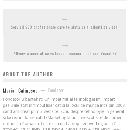
Servicii SEO profesionale care te ajuta sa ai clienti pe viata!
Allview a anuntat ca va lansa o masina electrica: Visual EV
ABOUT THE AUTHOR
Fondator
Marian Calinescu
Fondator urbanteh.ro Un impatimit al tehnologiei imi impart
pasiunile atat in timpul liber cat si la locul de munca inca din 2008
cand am creat primul website. Scriu despre tehnologie in general
si lucrez in domeniul IT/Marketing la un cunoscut site de comert
online din Romania. Lucrez cu un Laptop Lenovo Legion - i7
7700HQ, 15,6" FHD, 8GB DDR4, 240GB SSD + 1TB HDD, nVidia