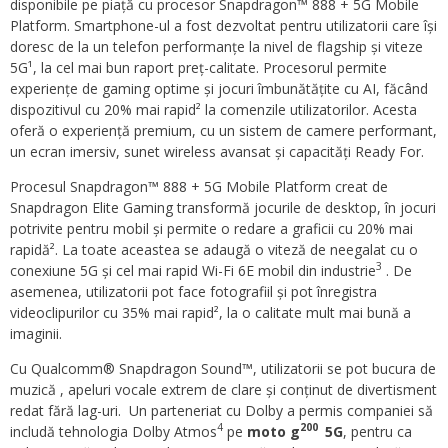
disponibile pe piață cu procesor Snapdragon™ 888 + 5G Mobile
Platform. Smartphone-ul a fost dezvoltat pentru utilizatorii care își
doresc de la un telefon performanțe la nivel de flagship și viteze
5G¹, la cel mai bun raport preț-calitate. Procesorul permite
experiențe de gaming optime și jocuri îmbunătățite cu AI, făcând
dispozitivul cu 20% mai rapid² la comenzile utilizatorilor. Acesta
oferă o experiență premium, cu un sistem de camere performant,
un ecran imersiv, sunet wireless avansat și capacități Ready For.
Procesul Snapdragon™ 888 + 5G Mobile Platform creat de
Snapdragon Elite Gaming transformă jocurile de desktop, în jocuri
potrivite pentru mobil și permite o redare a graficii cu 20% mai
rapidă². La toate aceastea se adaugă o viteză de neegalat cu o
3
conexiune 5G și cel mai rapid Wi-Fi 6E mobil din industrie
. De
asemenea, utilizatorii pot face fotografiil și pot înregistra
videoclipurilor cu 35% mai rapid², la o calitate mult mai bună a
imaginii.
Cu Qualcomm® Snapdragon Sound™, utilizatorii se pot bucura de
muzică , apeluri vocale extrem de clare și conținut de divertisment
redat fără lag-uri. Un parteneriat cu Dolby a permis companiei să
4
200
includă tehnologia Dolby Atmos
pe
moto g
5G
, pentru ca