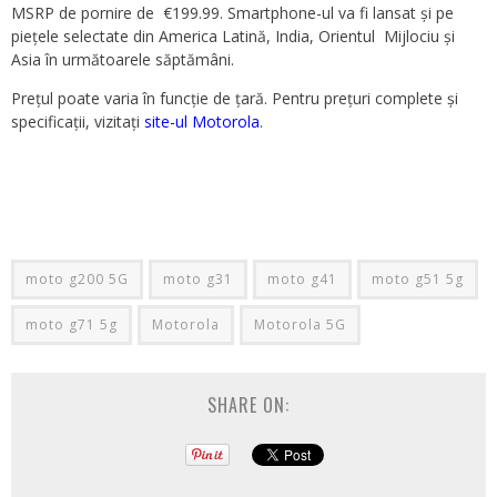
MSRP de pornire de €199.99. Smartphone-ul va fi lansat și pe
piețele selectate din America Latină, India, Orientul Mijlociu și
Asia în următoarele săptămâni.
Prețul poate varia în funcție de țară. Pentru prețuri complete și
specificații, vizitați
site-ul Motorola
.
moto g200 5G
moto g31
moto g41
moto g51 5g
moto g71 5g
Motorola
Motorola 5G
SHARE ON: