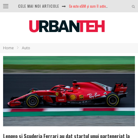
CELE MAI NOI ARTICOLE
100 GB de internet mobil gratuit de la Orange. Fără contract, fără acte și fără obligații
LG lansează televizoarele OLED evo, QNED evo și Micro RGB pentru 2026
După ani de refuzuri, Noctua lansează în sfârșit primul său AIO
GoPro revine în competiție: Mission One este răspunsul pe care DJI nu îl aștepta
Home
Auto
Analiza producției fotovoltaice în România – cât produce un sistem solar pe timp de iarnă?
NVIDIA avertizează: memoria RAM și SSD-urile ar putea deveni și mai scumpe în perioada următoare
GTA VI poate fi precomandat oficial. Rockstar dezvăluie edițiile oficiale și bonusurile pe care le primești
Lenovo si Scuderia Ferrari au dat startul unui parteneriat la