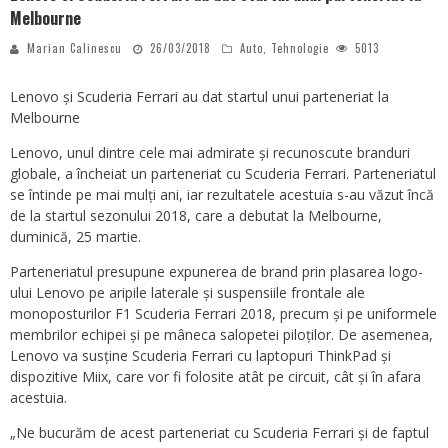
Melbourne
Marian Calinescu
26/03/2018
Auto
,
Tehnologie
5013
Lenovo și Scuderia Ferrari au dat startul unui parteneriat la
Melbourne
Lenovo, unul dintre cele mai admirate și recunoscute branduri
globale, a încheiat un parteneriat cu Scuderia Ferrari. Parteneriatul
se întinde pe mai mulți ani, iar rezultatele acestuia s-au văzut încă
de la startul sezonului 2018, care a debutat la Melbourne,
duminică, 25 martie.
Parteneriatul presupune expunerea de brand prin plasarea logo-
ului Lenovo pe aripile laterale și suspensiile frontale ale
monoposturilor F1 Scuderia Ferrari 2018, precum și pe uniformele
membrilor echipei și pe mâneca salopetei piloților. De asemenea,
Lenovo va susține Scuderia Ferrari cu laptopuri ThinkPad și
dispozitive Miix, care vor fi folosite atât pe circuit, cât și în afara
acestuia.
„Ne bucurăm de acest parteneriat cu Scuderia Ferrari și de faptul