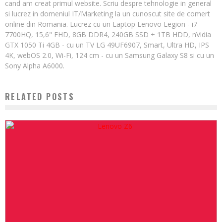
cand am creat primul website. Scriu despre tehnologie in general
si lucrez in domeniul IT/Marketing la un cunoscut site de comert
online din Romania. Lucrez cu un Laptop Lenovo Legion - i7
7700HQ, 15,6" FHD, 8GB DDR4, 240GB SSD + 1TB HDD, nVidia
GTX 1050 Ti 4GB - cu un TV LG 49UF6907, Smart, Ultra HD, IPS
4K, webOS 2.0, Wi-Fi, 124 cm - cu un Samsung Galaxy S8 si cu un
Sony Alpha A6000.
RELATED POSTS