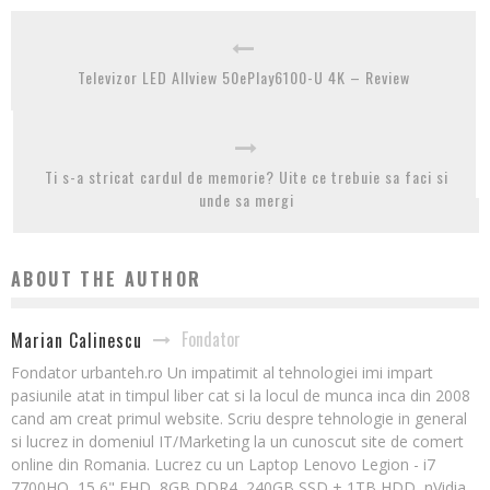
Televizor LED Allview 50ePlay6100-U 4K – Review
Ti s-a stricat cardul de memorie? Uite ce trebuie sa faci si
unde sa mergi
ABOUT THE AUTHOR
Fondator
Marian Calinescu
Fondator urbanteh.ro Un impatimit al tehnologiei imi impart
pasiunile atat in timpul liber cat si la locul de munca inca din 2008
cand am creat primul website. Scriu despre tehnologie in general
si lucrez in domeniul IT/Marketing la un cunoscut site de comert
online din Romania. Lucrez cu un Laptop Lenovo Legion - i7
7700HQ, 15,6" FHD, 8GB DDR4, 240GB SSD + 1TB HDD, nVidia