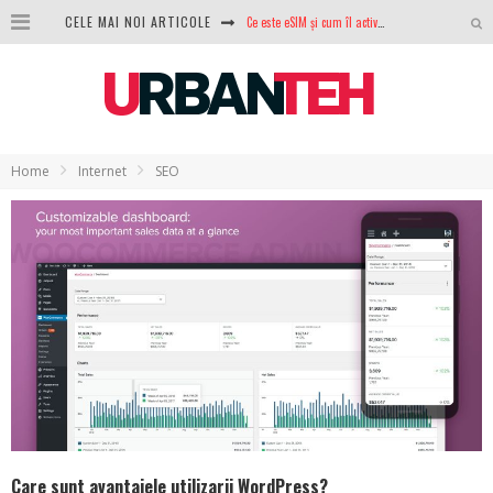
CELE MAI NOI ARTICOLE
100 GB de internet mobil gratuit de la Orange. Fără contract, fără acte și fără obligații
LG lansează televizoarele OLED evo, QNED evo și Micro RGB pentru 2026
După ani de refuzuri, Noctua lansează în sfârșit primul său AIO
GoPro revine în competiție: Mission One este răspunsul pe care DJI nu îl aștepta
Home
Internet
SEO
Analiza producției fotovoltaice în România – cât produce un sistem solar pe timp de iarnă?
NVIDIA avertizează: memoria RAM și SSD-urile ar putea deveni și mai scumpe în perioada următoare
GTA VI poate fi precomandat oficial. Rockstar dezvăluie edițiile oficiale și bonusurile pe care le primești
Ce este eSIM și cum îl activezi pe telefon? Ghid complet pentru Android și iPhone
Care sunt avantajele utilizarii WordPress?