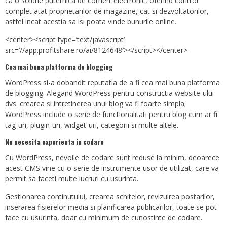
ca o solutie puternica de comert electronic, oferind control
complet atat proprietarilor de magazine, cat si dezvoltatorilor,
astfel incat acestia sa isi poata vinde bunurile online.
<center><script type=’text/javascript’
src=’//app.profitshare.ro/ai/8124648′></script></center>
Cea mai buna platforma de blogging
WordPress si-a dobandit reputatia de a fi cea mai buna platforma
de blogging. Alegand WordPress pentru constructia website-ului
dvs. crearea si intretinerea unui blog va fi foarte simpla;
WordPress include o serie de functionalitati pentru blog cum ar fi
tag-uri, plugin-uri, widget-uri, categorii si multe altele.
Nu necesita experienta in codare
Cu WordPress, nevoile de codare sunt reduse la minim, deoarece
acest CMS vine cu o serie de instrumente usor de utilizat, care va
permit sa faceti multe lucruri cu usurinta.
Gestionarea continutului, crearea schitelor, revizuirea postarilor,
inserarea fisierelor media si planificarea publicarilor, toate se pot
face cu usurinta, doar cu minimum de cunostinte de codare.