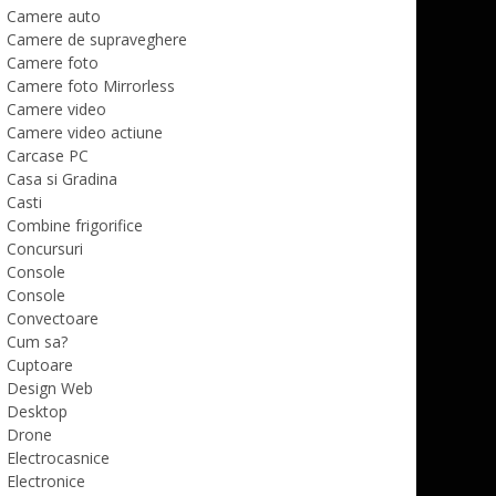
Camere auto
Camere de supraveghere
Camere foto
Camere foto Mirrorless
Camere video
Camere video actiune
Carcase PC
Casa si Gradina
Casti
Combine frigorifice
Concursuri
Console
Console
Convectoare
Cum sa?
Cuptoare
Design Web
Desktop
Drone
Electrocasnice
Electronice