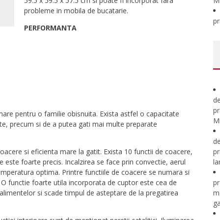
59.5 x 59.5 x 57.5 cm si poate fi incorporat fara
M
probleme in mobila de bucatarie.
pr
PERFORMANTA
de
pr
mare pentru o familie obisnuita. Exista astfel o capacitate
Mi
nte, precum si de a putea gati mai multe preparate
de
acere si eficienta mare la gatit. Exista 10 functii de coacere,
pr
e este foarte precis. Incalzirea se face prin convectie, aerul
la
 temperatura optima. Printre functiile de coacere se numara si
 O functie foarte utila incorporata de cuptor este cea de
pr
limentelor si scade timpul de asteptare de la pregatirea
m
ga