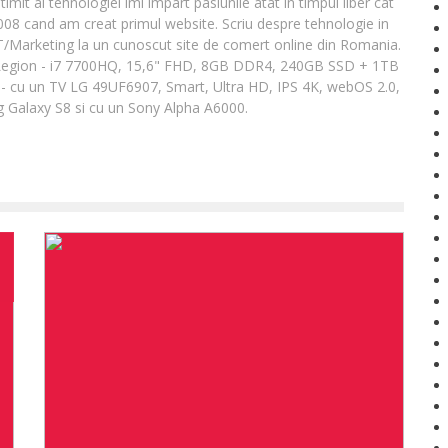
it al tehnologiei imi impart pasiunile atat in timpul liber cat
2008 cand am creat primul website. Scriu despre tehnologie in
IT/Marketing la un cunoscut site de comert online din Romania.
Legion - i7 7700HQ, 15,6" FHD, 8GB DDR4, 240GB SSD + 1TB
- cu un TV LG 49UF6907, Smart, Ultra HD, IPS 4K, webOS 2.0,
 Galaxy S8 si cu un Sony Alpha A6000.