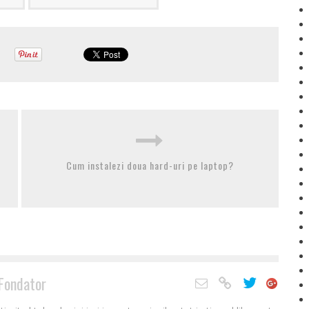
Cum instalezi doua hard-uri pe laptop?
Fondator