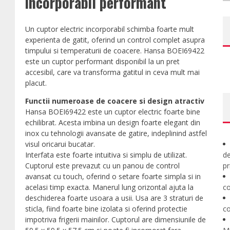
incorporabil performant
Un cuptor electric incorporabil schimba foarte mult
experienta de gatit, oferind un control complet asupra
timpului si temperaturii de coacere. Hansa BOEI69422
este un cuptor performant disponibil la un pret
accesibil, care va transforma gatitul in ceva mult mai
placut.
Functii numeroase de coacere si design atractiv
Hansa BOEI69422 este un cuptor electric foarte bine
echilibrat. Acesta imbina un design foarte elegant din
inox cu tehnologii avansate de gatire, indeplinind astfel
visul oricarui bucatar.
Interfata este foarte intuitiva si simplu de utilizat.
de
Cuptorul este prevazut cu un panou de control
pr
avansat cu touch, oferind o setare foarte simpla si in
acelasi timp exacta. Manerul lung orizontal ajuta la
co
deschiderea foarte usoara a usii. Usa are 3 straturi de
sticla, fiind foarte bine izolata si oferind protectie
co
impotriva frigerii mainilor. Cuptorul are dimensiunile de