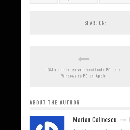
SHARE ON:
IBM a anuntat ca va inlocui toate PC-urile
Windows cu PC-uri Apple
ABOUT THE AUTHOR
Marian Calinescu