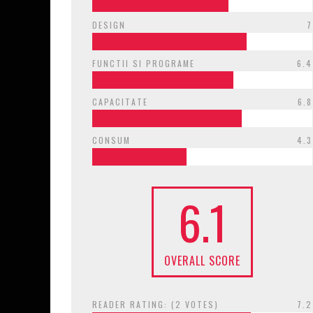
DESIGN
7
FUNCTII SI PROGRAME
6.4
CAPACITATE
6.8
CONSUM
4.3
6.1
OVERALL SCORE
READER RATING: (
2
VOTES)
7.2