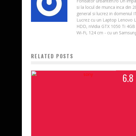
Fondator urbanteh.ro Un impatim
si la locul de munca inca din 
general si lucrez in domeniul 
Lucrez cu un Laptop Lenovo 
HDD, nVidia GTX 1050 Ti 4GB 
Wi-Fi, 124 cm - cu un Samsung
RELATED POSTS
6.8