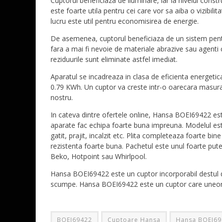
Cuptorul beneficiaza de iluminare, iar la nivelul constr
este foarte utila pentru cei care vor sa aiba o vizibil
lucru este util pentru economisirea de energie.
De asemenea, cuptorul beneficiaza de un sistem pentr
fara a mai fi nevoie de materiale abrazive sau agenti 
reziduurile sunt eliminate astfel imediat.
Aparatul se incadreaza in clasa de eficienta energeti
0.79 KWh. Un cuptor va creste intr-o oarecara masura f
nostru.
In cateva dintre ofertele online, Hansa BOEI69422 e
aparate fac echipa foarte buna impreuna. Modelul este
gatit, prajit, incalzit etc. Plita completeaza foarte bin
rezistenta foarte buna. Pachetul este unul foarte put
Beko, Hotpoint sau Whirlpool.
Hansa BOEI69422 este un cuptor incorporabil destul de
scumpe. Hansa BOEI69422 este un cuptor care uneori su
BOEI69422
Cuptoare Hansa
Hansa BOEI69