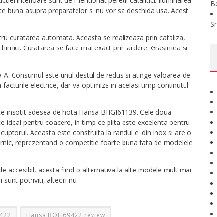
uctiei interioare sunt de mentionat peretii catalitici. Iluminarea
B
itate buna asupra preparatelor si nu vor sa deschida usa. Acest
S
u curatarea automata. Aceasta se realizeaza prin cataliza,
chimici. Curatarea se face mai exact prin ardere. Grasimea si
ca A. Consumul este unul destul de redus si atinge valoarea de
acturile electrice, dar va optimiza in acelasi timp continutul
ste insotit adesea de hota Hansa BHGI61139. Cele doua
 ideal pentru coacere, in timp ce plita este excelenta pentru
e cuptorul. Aceasta este construita la randul ei din inox si are o
ernic, reprezentand o competitie foarte buna fata de modelele
 accesibil, acesta fiind o alternativa la alte modele mult mai
nt potriviti, alteori nu.
422
Hansa BOEI69422 review