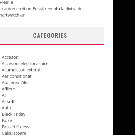
eolab 8
cardrecenzii
on
Fossil renunta la diviza de
martwatch-uri
CATEGORIES
Accesorii
Accesorii electrocasnice
Acumulatori externi
Aer conditionat
Afacerea Zilei
Afiliere
AI
Airsoft
Auto
Black Friday
Boxe
Bratari fitness
Calculatoare