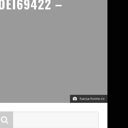
OEI69422 –
hansa-home.ro