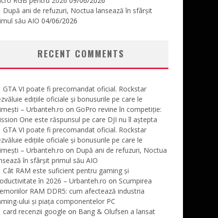
icro RGB pentru 2026
09/06/2026
După ani de refuzuri, Noctua lansează în sfârșit
imul său AIO
04/06/2026
RECENT COMMENTS
GTA VI poate fi precomandat oficial. Rockstar
zvăluie edițiile oficiale și bonusurile pe care le
imești – Urbanteh.ro
on
GoPro revine în competiție:
ssion One este răspunsul pe care DJI nu îl aștepta
GTA VI poate fi precomandat oficial. Rockstar
zvăluie edițiile oficiale și bonusurile pe care le
imești – Urbanteh.ro
on
După ani de refuzuri, Noctua
nsează în sfârșit primul său AIO
Cât RAM este suficient pentru gaming și
oductivitate în 2026 – Urbanteh.ro
on
Scumpirea
emoriilor RAM DDR5: cum afectează industria
ming-ului și piața componentelor PC
card recenzii google
on
Bang & Olufsen a lansat