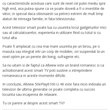
cu caracteristicile acestuia care sunt de nivel cel putin mediu spre
high end, asa putea spune ca se poate dovedi a fi o investitie de
viitor, in special daca obisnuiesti sa petreci extrem de mult timp
alaturi de intreaga familie, in fata televizorului.
Acest televizor smart poate lua cu usurinta locul gadgeturilor mici
sau al calculatoarelor, experienta in utilizare fiind cu totul si cu
totul alta.
Poate fi amplasat cu cea mai mare usurinta pe un birou, pe o
masuta sau integrat intr-un corp de mobilier, ori suspendat la un
nivel optim pe un perete din living, sufragerie etc.
Sa nu uitam si de faptul ca Allview este un brand romanesc si ca
achizitionand acest smart TV poti sustine o intreprindere
romaneasca in aceste momente dificile.
In concluzie, Allview 50ePlay6100-U 4K este fara nicio indoiala un
televizor de ultima generatie ce poate completa cu succes
locuinta sau incaperea de relaxare.
Tu ce parere ai despre acest smart TV?