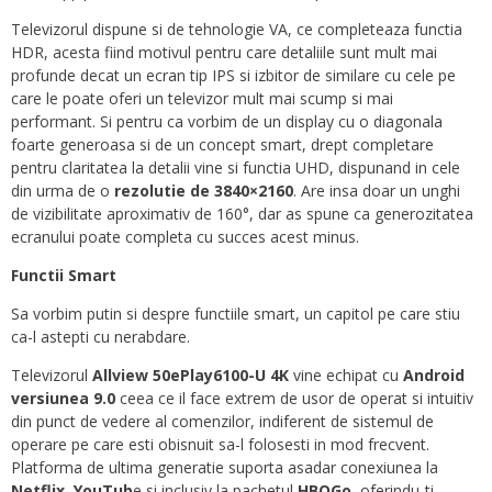
Televizorul dispune si de tehnologie VA, ce completeaza functia
HDR, acesta fiind motivul pentru care detaliile sunt mult mai
profunde decat un ecran tip IPS si izbitor de similare cu cele pe
care le poate oferi un televizor mult mai scump si mai
performant. Si pentru ca vorbim de un display cu o diagonala
foarte generoasa si de un concept smart, drept completare
pentru claritatea la detalii vine si functia UHD, dispunand in cele
din urma de o
rezolutie de 3840×2160
. Are insa doar un unghi
de vizibilitate aproximativ de 160°, dar as spune ca generozitatea
ecranului poate completa cu succes acest minus.
Functii Smart
Sa vorbim putin si despre functiile smart, un capitol pe care stiu
ca-l astepti cu nerabdare.
Televizorul
Allview 50ePlay6100-U 4K
vine echipat cu
Android
versiunea 9.0
ceea ce il face extrem de usor de operat si intuitiv
din punct de vedere al comenzilor, indiferent de sistemul de
operare pe care esti obisnuit sa-l folosesti in mod frecvent.
Platforma de ultima generatie suporta asadar conexiunea la
Netflix, YouTub
e si inclusiv la pachetul
HBOGo
, oferindu-ti