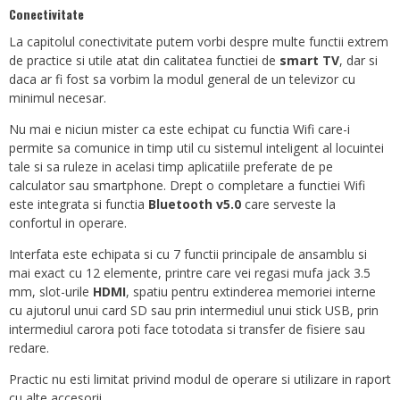
Conectivitate
La capitolul conectivitate putem vorbi despre multe functii extrem
de practice si utile atat din calitatea functiei de
smart TV
, dar si
daca ar fi fost sa vorbim la modul general de un televizor cu
minimul necesar.
Nu mai e niciun mister ca este echipat cu functia Wifi care-i
permite sa comunice in timp util cu sistemul inteligent al locuintei
tale si sa ruleze in acelasi timp aplicatiile preferate de pe
calculator sau smartphone. Drept o completare a functiei Wifi
este integrata si functia
Bluetooth v5.0
care serveste la
confortul in operare.
Interfata este echipata si cu 7 functii principale de ansamblu si
mai exact cu 12 elemente, printre care vei regasi mufa jack 3.5
mm, slot-urile
HDMI
, spatiu pentru extinderea memoriei interne
cu ajutorul unui card SD sau prin intermediul unui stick USB, prin
intermediul carora poti face totodata si transfer de fisiere sau
redare.
Practic nu esti limitat privind modul de operare si utilizare in raport
cu alte accesorii.