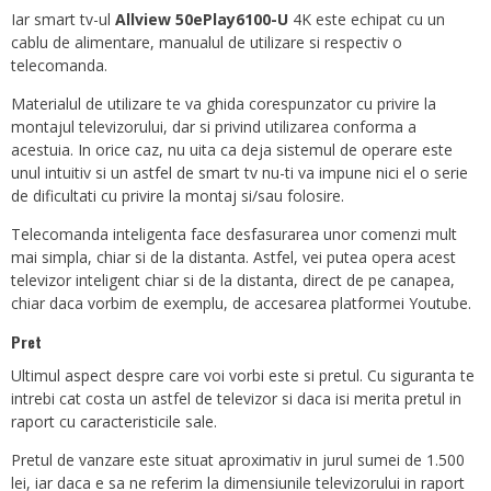
Iar smart tv-ul
Allview 50ePlay6100-U
4K este echipat cu un
cablu de alimentare, manualul de utilizare si respectiv o
telecomanda.
Materialul de utilizare te va ghida corespunzator cu privire la
montajul televizorului, dar si privind utilizarea conforma a
acestuia. In orice caz, nu uita ca deja sistemul de operare este
unul intuitiv si un astfel de smart tv nu-ti va impune nici el o serie
de dificultati cu privire la montaj si/sau folosire.
Telecomanda inteligenta face desfasurarea unor comenzi mult
mai simpla, chiar si de la distanta. Astfel, vei putea opera acest
televizor inteligent chiar si de la distanta, direct de pe canapea,
chiar daca vorbim de exemplu, de accesarea platformei Youtube.
Pret
Ultimul aspect despre care voi vorbi este si pretul. Cu siguranta te
intrebi cat costa un astfel de televizor si daca isi merita pretul in
raport cu caracteristicile sale.
Pretul de vanzare este situat aproximativ in jurul sumei de 1.500
lei, iar daca e sa ne referim la dimensiunile televizorului in raport