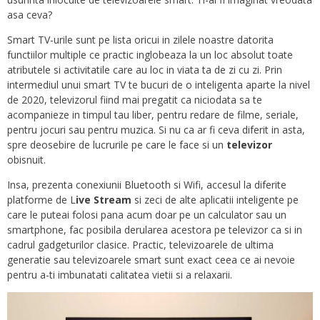
asa ceva?
Smart TV-urile sunt pe lista oricui in zilele noastre datorita
functiilor multiple ce practic inglobeaza la un loc absolut toate
atributele si activitatile care au loc in viata ta de zi cu zi. Prin
intermediul unui smart TV te bucuri de o inteligenta aparte la nivel
de 2020, televizorul fiind mai pregatit ca niciodata sa te
acompanieze in timpul tau liber, pentru redare de filme, seriale,
pentru jocuri sau pentru muzica. Si nu ca ar fi ceva diferit in asta,
spre deosebire de lucrurile pe care le face si un
televizor
obisnuit.
Insa, prezenta conexiunii Bluetooth si Wifi, accesul la diferite
platforme de L
ive Stream
si zeci de alte aplicatii inteligente pe
care le puteai folosi pana acum doar pe un calculator sau un
smartphone, fac posibila derularea acestora pe televizor ca si in
cadrul gadgeturilor clasice. Practic, televizoarele de ultima
generatie sau televizoarele smart sunt exact ceea ce ai nevoie
pentru a-ti imbunatati calitatea vietii si a relaxarii.