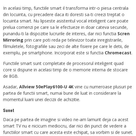
In acelasi timp, functiile smart il transforma intr-o piesa centrala
din locuinta, cu precadere daca iti doresti sa-ti creezi treptat o
locuinta smart. Nu lipseste asistentul vocal inteligent care poate
prelua comenzi pe care sa le efectueze in doar cateva secunde,
punandu-ti la dispozitie lucrurile de interes, dar nici functia
Scren
Mirroring
prin care poti reda pe televizor toate inregistrarile,
filmuletele, fotografiile sau zeci de alte fisiere pe care le detii, de
exemplu, pe smartphone. Incorporat este si functia
Chromecast
.
Functiile smart sunt completate de procesorul inteligent quad
core si dispune in acelasi timp de o memorie interna de stocare
de 8GB.
Asadar,
Allview 50ePlay6100-U 4K
vine cu numeroase plusuri pe
partea de functii smart, numai bune de luat in considerare la
momentul luarii unei decizii de achizitie.
Sunet
Daca pe partea de imagine si video ne-am lamurit deja ca acest
smart TV nu e nicicum mediocru, dar nici din punct de vedere a
functiilor smart cu care acesta este echipat, sa vorbim si de sunet.