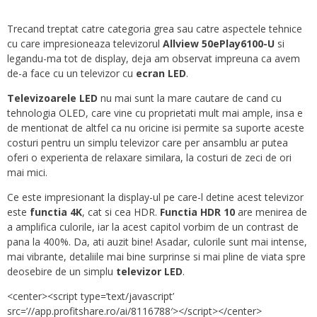
Trecand treptat catre categoria grea sau catre aspectele tehnice
cu care impresioneaza televizorul
Allview 50ePlay6100-U
si
legandu-ma tot de display, deja am observat impreuna ca avem
de-a face cu un televizor cu
ecran LED
.
Televizoarele LED
nu mai sunt la mare cautare de cand cu
tehnologia OLED, care vine cu proprietati mult mai ample, insa e
de mentionat de altfel ca nu oricine isi permite sa suporte aceste
costuri pentru un simplu televizor care per ansamblu ar putea
oferi o experienta de relaxare similara, la costuri de zeci de ori
mai mici.
Ce este impresionant la display-ul pe care-l detine acest televizor
este
functia 4K
, cat si cea HDR.
Functia HDR 10
are menirea de
a amplifica culorile, iar la acest capitol vorbim de un contrast de
pana la 400%. Da, ati auzit bine! Asadar, culorile sunt mai intense,
mai vibrante, detaliile mai bine surprinse si mai pline de viata spre
deosebire de un simplu
televizor LED
.
<center><script type=’text/javascript’
src=’//app.profitshare.ro/ai/8116788′></script></center>