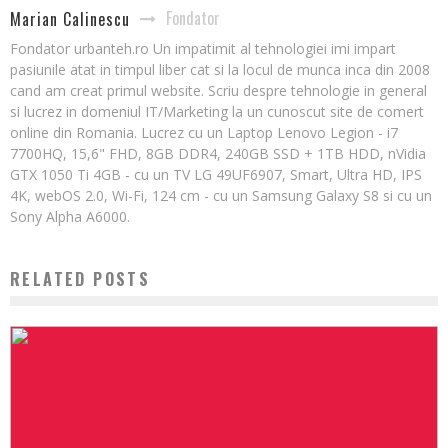
Fondator
Marian Calinescu
Fondator urbanteh.ro Un impatimit al tehnologiei imi impart
pasiunile atat in timpul liber cat si la locul de munca inca din 2008
cand am creat primul website. Scriu despre tehnologie in general
si lucrez in domeniul IT/Marketing la un cunoscut site de comert
online din Romania. Lucrez cu un Laptop Lenovo Legion - i7
7700HQ, 15,6" FHD, 8GB DDR4, 240GB SSD + 1TB HDD, nVidia
GTX 1050 Ti 4GB - cu un TV LG 49UF6907, Smart, Ultra HD, IPS
4K, webOS 2.0, Wi-Fi, 124 cm - cu un Samsung Galaxy S8 si cu un
Sony Alpha A6000.
RELATED POSTS