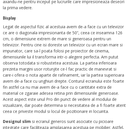
axandu-ne pentru inceput pe lucrurile care impresioneaza deseori
la prima vedere.
Display
Legat de aspectul fizic al acestuia avem de-a face cu un televizor
ce are o diagonala impresionanta de 50”, ceea ce inseamna 126
cm, o dimensiune extrem de mare si generoasa pentru un
televizor. Pentru cine isi doreste un televizor cu un ecran mare si
impunator, care sa-l poata folosi pe proiector de cinema,
dimensiunile lui il transforma intr-o alegere perfecta. Am putut
observa totodata si robustetea acestuia. La partea inferioara
prezinta margini usor rotunjite ce-l fac practic de manevrat si
care-i ofera o nota aparte de rafinament, iar la partea superioara
avem de-a face cu unghiuri drepte. Conturul ecranului este foarte
fin astfel ca nu mai avem de-a face cu o cantitate extra de
material ce zgaraie adesea retina prin dimensiunile generoase.
Acest aspect este unul Pro din punct de vedere al modului de
vizualizare, dar poate determina si necesitatea de a fi foarte atent
ceea ce priveste modul si locul de pozitionare in locuinta.
Designul slim
si ecranul generos sunt asociate cu picioare
integrate care faciliteaza amplasarea acestuia pe mobilier. Astfel,