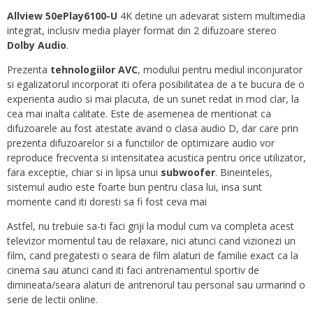
Allview 50ePlay6100-U
4K detine un adevarat sistem multimedia
integrat, inclusiv media player format din 2 difuzoare stereo
Dolby Audio
.
Prezenta
tehnologiilor AVC
, modului pentru mediul inconjurator
si egalizatorul incorporat iti ofera posibilitatea de a te bucura de o
experienta audio si mai placuta, de un sunet redat in mod clar, la
cea mai inalta calitate. Este de asemenea de mentionat ca
difuzoarele au fost atestate avand o clasa audio D, dar care prin
prezenta difuzoarelor si a functiilor de optimizare audio vor
reproduce frecventa si intensitatea acustica pentru orice utilizator,
fara exceptie, chiar si in lipsa unui
subwoofer
. Bineinteles,
sistemul audio este foarte bun pentru clasa lui, insa sunt
momente cand iti doresti sa fi fost ceva mai
Astfel, nu trebuie sa-ti faci griji la modul cum va completa acest
televizor momentul tau de relaxare, nici atunci cand vizionezi un
film, cand pregatesti o seara de film alaturi de familie exact ca la
cinema sau atunci cand iti faci antrenamentul sportiv de
dimineata/seara alaturi de antrenorul tau personal sau urmarind o
serie de lectii online.