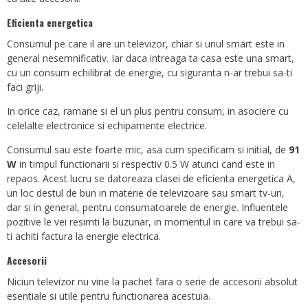
Eficienta energetica
Consumul pe care il are un televizor, chiar si unul smart este in
general nesemnificativ. Iar daca intreaga ta casa este una smart,
cu un consum echilibrat de energie, cu siguranta n-ar trebui sa-ti
faci griji.
In orice caz, ramane si el un plus pentru consum, in asociere cu
celelalte electronice si echipamente electrice.
Consumul sau este foarte mic, asa cum specificam si initial, de
91
W
in timpul functionarii si respectiv 0.5 W atunci cand este in
repaos. Acest lucru se datoreaza clasei de eficienta energetica A,
un loc destul de bun in materie de televizoare sau smart tv-uri,
dar si in general, pentru consumatoarele de energie. Influentele
pozitive le vei resimti la buzunar, in momentul in care va trebui sa-
ti achiti factura la energie electrica.
Accesorii
Niciun televizor nu vine la pachet fara o serie de accesorii absolut
esentiale si utile pentru functionarea acestuia.