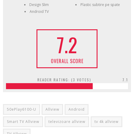
Design Slim
Plastic subtire pe spate
Android TV
7.2
OVERALL SCORE
READER RATING: (
3
VOTES)
7.1
50ePlay6100-U
Allview
Android
Smart TV Allview
televizoare allview
tv 4k allview
TV Allview