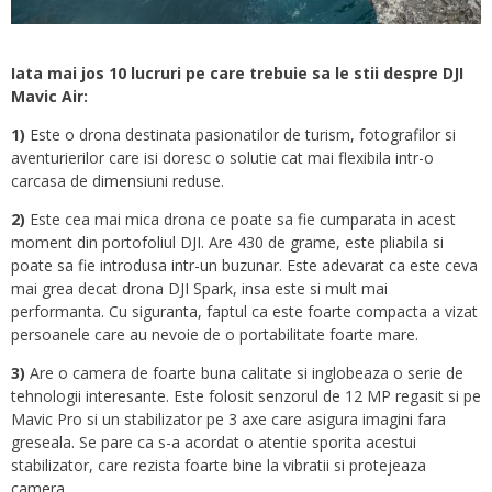
Iata mai jos 10 lucruri pe care trebuie sa le stii despre DJI
Mavic Air:
1)
Este o drona destinata pasionatilor de turism, fotografilor si
aventurierilor care isi doresc o solutie cat mai flexibila intr-o
carcasa de dimensiuni reduse.
2)
Este cea mai mica drona ce poate sa fie cumparata in acest
moment din portofoliul DJI. Are 430 de grame, este pliabila si
poate sa fie introdusa intr-un buzunar. Este adevarat ca este ceva
mai grea decat drona DJI Spark, insa este si mult mai
performanta. Cu siguranta, faptul ca este foarte compacta a vizat
persoanele care au nevoie de o portabilitate foarte mare.
3)
Are o camera de foarte buna calitate si inglobeaza o serie de
tehnologii interesante. Este folosit senzorul de 12 MP regasit si pe
Mavic Pro si un stabilizator pe 3 axe care asigura imagini fara
greseala. Se pare ca s-a acordat o atentie sporita acestui
stabilizator, care rezista foarte bine la vibratii si protejeaza
camera.