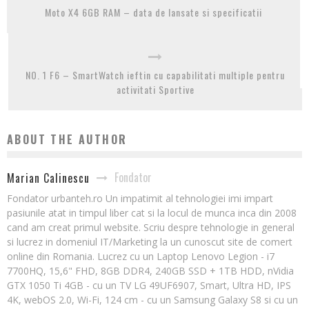
Moto X4 6GB RAM – data de lansate si specificatii
NO. 1 F6 – SmartWatch ieftin cu capabilitati multiple pentru
activitati Sportive
ABOUT THE AUTHOR
Fondator
Marian Calinescu
Fondator urbanteh.ro Un impatimit al tehnologiei imi impart
pasiunile atat in timpul liber cat si la locul de munca inca din 2008
cand am creat primul website. Scriu despre tehnologie in general
si lucrez in domeniul IT/Marketing la un cunoscut site de comert
online din Romania. Lucrez cu un Laptop Lenovo Legion - i7
7700HQ, 15,6" FHD, 8GB DDR4, 240GB SSD + 1TB HDD, nVidia
GTX 1050 Ti 4GB - cu un TV LG 49UF6907, Smart, Ultra HD, IPS
4K, webOS 2.0, Wi-Fi, 124 cm - cu un Samsung Galaxy S8 si cu un