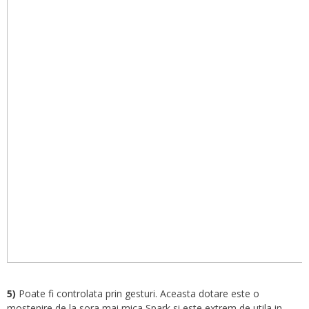
5)
Poate fi controlata prin gesturi. Aceasta dotare este o
mostenire de la sora mai mica Spark si este extrem de utila in