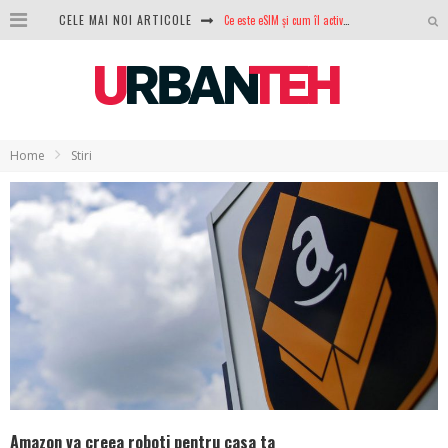
Ce este eSIM și cum îl activezi pe telefon? Ghid complet pentru Android și iPhone
CELE MAI NOI ARTICOLE
100 GB de internet mobil gratuit de la Orange. Fără contract, fără acte și fără obligații
LG lansează televizoarele OLED evo, QNED evo și Micro RGB pentru 2026
După ani de refuzuri, Noctua lansează în sfârșit primul său AIO
Home
Stiri
GoPro revine în competiție: Mission One este răspunsul pe care DJI nu îl aștepta
Analiza producției fotovoltaice în România – cât produce un sistem solar pe timp de iarnă?
NVIDIA avertizează: memoria RAM și SSD-urile ar putea deveni și mai scumpe în perioada următoare
GTA VI poate fi precomandat oficial. Rockstar dezvăluie edițiile oficiale și bonusurile pe care le primești
Amazon va creea roboti pentru casa ta