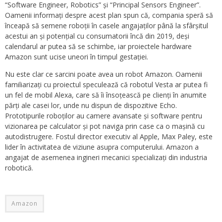
“Software Engineer, Robotics” și “Principal Sensors Engineer”.
Oamenii informați despre acest plan spun că, compania speră să
înceapă să semene roboții în casele angajaților până la sfârșitul
acestui an și potențial cu consumatorii încă din 2019, deși
calendarul ar putea să se schimbe, iar proiectele hardware
Amazon sunt ucise uneori în timpul gestației.
Nu este clar ce sarcini poate avea un robot Amazon. Oamenii
familiarizați cu proiectul speculează că robotul Vesta ar putea fi
un fel de mobil Alexa, care să îi însoțească pe clienți în anumite
părți ale casei lor, unde nu dispun de dispozitive Echo.
Prototipurile roboților au camere avansate și software pentru
vizionarea pe calculator și pot naviga prin case ca o mașină cu
autodistrugere. Fostul director executiv al Apple, Max Paley, este
lider în activitatea de viziune asupra computerului. Amazon a
angajat de asemenea ingineri mecanici specializați din industria
robotică.
Amazon