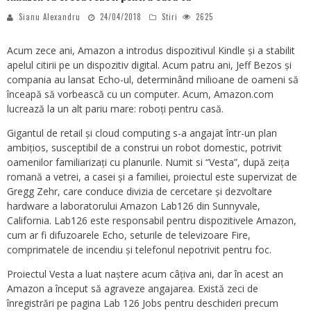
Sianu Alexandru
24/04/2018
Stiri
2625
Acum zece ani, Amazon a introdus dispozitivul Kindle și a stabilit
apelul citirii pe un dispozitiv digital. Acum patru ani, Jeff Bezos și
compania au lansat Echo-ul, determinând milioane de oameni să
înceapă să vorbească cu un computer. Acum, Amazon.com
lucrează la un alt pariu mare: roboți pentru casă.
Gigantul de retail și cloud computing s-a angajat într-un plan
ambițios, susceptibil de a construi un robot domestic, potrivit
oamenilor familiarizați cu planurile. Numit si “Vesta”, după zeița
romană a vetrei, a casei și a familiei, proiectul este supervizat de
Gregg Zehr, care conduce divizia de cercetare și dezvoltare
hardware a laboratorului Amazon Lab126 din Sunnyvale,
California. Lab126 este responsabil pentru dispozitivele Amazon,
cum ar fi difuzoarele Echo, seturile de televizoare Fire,
comprimatele de incendiu și telefonul nepotrivit pentru foc.
Proiectul Vesta a luat naștere acum câțiva ani, dar în acest an
Amazon a început să agraveze angajarea. Există zeci de
înregistrări pe pagina Lab 126 Jobs pentru deschideri precum