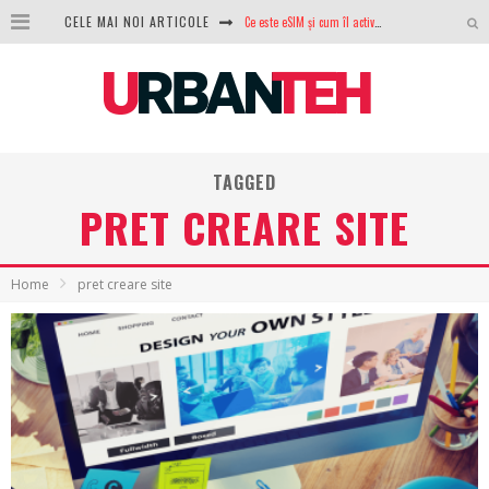
Ce este eSIM și cum îl activezi pe telefon? Ghid complet pentru Android și iPhone
CELE MAI NOI ARTICOLE
100 GB de internet mobil gratuit de la Orange. Fără contract, fără acte și fără obligații
LG lansează televizoarele OLED evo, QNED evo și Micro RGB pentru 2026
După ani de refuzuri, Noctua lansează în sfârșit primul său AIO
GoPro revine în competiție: Mission One este răspunsul pe care DJI nu îl aștepta
TAGGED
PRET CREARE SITE
Analiza producției fotovoltaice în România – cât produce un sistem solar pe timp de iarnă?
NVIDIA avertizează: memoria RAM și SSD-urile ar putea deveni și mai scumpe în perioada următoare
Home
pret creare site
GTA VI poate fi precomandat oficial. Rockstar dezvăluie edițiile oficiale și bonusurile pe care le primești