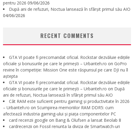
pentru 2026
09/06/2026
După ani de refuzuri, Noctua lansează în sfârșit primul său AIO
04/06/2026
RECENT COMMENTS
GTA VI poate fi precomandat oficial. Rockstar dezvăluie edițiile
oficiale și bonusurile pe care le primești – Urbanteh.ro
on
GoPro
revine în competiție: Mission One este răspunsul pe care DJI nu îl
aștepta
GTA VI poate fi precomandat oficial. Rockstar dezvăluie edițiile
oficiale și bonusurile pe care le primești – Urbanteh.ro
on
După
ani de refuzuri, Noctua lansează în sfârșit primul său AIO
Cât RAM este suficient pentru gaming și productivitate în 2026
– Urbanteh.ro
on
Scumpirea memoriilor RAM DDR5: cum
afectează industria gaming-ului și piața componentelor PC
card recenzii google
on
Bang & Olufsen a lansat Beolab 8
cardrecenzii
on
Fossil renunta la diviza de Smartwatch-uri