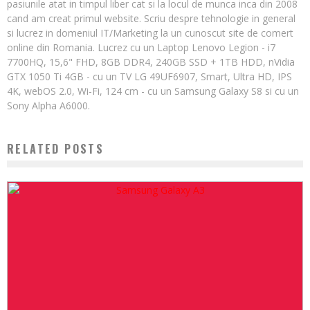
pasiunile atat in timpul liber cat si la locul de munca inca din 2008
cand am creat primul website. Scriu despre tehnologie in general
si lucrez in domeniul IT/Marketing la un cunoscut site de comert
online din Romania. Lucrez cu un Laptop Lenovo Legion - i7
7700HQ, 15,6" FHD, 8GB DDR4, 240GB SSD + 1TB HDD, nVidia
GTX 1050 Ti 4GB - cu un TV LG 49UF6907, Smart, Ultra HD, IPS
4K, webOS 2.0, Wi-Fi, 124 cm - cu un Samsung Galaxy S8 si cu un
Sony Alpha A6000.
RELATED POSTS