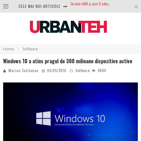
CELE MAI NOI ARTICOLE
100 GB de internet mobil gratuit de la Orange. Fără contract, fără acte și fără obligații
LG lansează televizoarele OLED evo, QNED evo și Micro RGB pentru 2026
După ani de refuzuri, Noctua lansează în sfârșit primul său AIO
GoPro revine în competiție: Mission One este răspunsul pe care DJI nu îl aștepta
Home
Software
Analiza producției fotovoltaice în România – cât produce un sistem solar pe timp de iarnă?
Windows 10 a atins pragul de 300 milioane dispozitive active
NVIDIA avertizează: memoria RAM și SSD-urile ar putea deveni și mai scumpe în perioada următoare
Marian Calinescu
05/05/2016
Software
4880
GTA VI poate fi precomandat oficial. Rockstar dezvăluie edițiile oficiale și bonusurile pe care le primești
Ce este eSIM și cum îl activezi pe telefon? Ghid complet pentru Android și iPhone