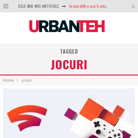
Ce este eSIM și cum îl activezi pe telefon? Ghid complet pentru Android și iPhone
CELE MAI NOI ARTICOLE
100 GB de internet mobil gratuit de la Orange. Fără contract, fără acte și fără obligații
LG lansează televizoarele OLED evo, QNED evo și Micro RGB pentru 2026
După ani de refuzuri, Noctua lansează în sfârșit primul său AIO
TAGGED
GoPro revine în competiție: Mission One este răspunsul pe care DJI nu îl aștepta
JOCURI
Analiza producției fotovoltaice în România – cât produce un sistem solar pe timp de iarnă?
NVIDIA avertizează: memoria RAM și SSD-urile ar putea deveni și mai scumpe în perioada următoare
Home
jocuri
GTA VI poate fi precomandat oficial. Rockstar dezvăluie edițiile oficiale și bonusurile pe care le primești