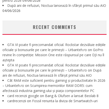
pentru 2026
09/06/2026
După ani de refuzuri, Noctua lansează în sfârșit primul său AIO
04/06/2026
RECENT COMMENTS
GTA VI poate fi precomandat oficial. Rockstar dezvăluie edițiile
oficiale și bonusurile pe care le primești – Urbanteh.ro
on
GoPro
revine în competiție: Mission One este răspunsul pe care DJI nu îl
aștepta
GTA VI poate fi precomandat oficial. Rockstar dezvăluie edițiile
oficiale și bonusurile pe care le primești – Urbanteh.ro
on
După
ani de refuzuri, Noctua lansează în sfârșit primul său AIO
Cât RAM este suficient pentru gaming și productivitate în 2026
– Urbanteh.ro
on
Scumpirea memoriilor RAM DDR5: cum
afectează industria gaming-ului și piața componentelor PC
card recenzii google
on
Bang & Olufsen a lansat Beolab 8
cardrecenzii
on
Fossil renunta la diviza de Smartwatch-uri