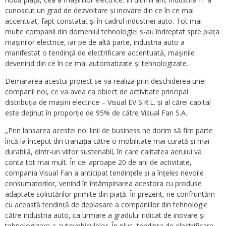
cunoscut un grad de dezvoltare și inovare din ce în ce mai
accentuat, fapt constatat și în cadrul industriei auto. Tot mai
multe companii din domeniul tehnologiei s-au îndreptat spre piața
mașinilor electrice, iar pe de altă parte, industria auto a
manifestat o tendinţă de electrificare accentuată, mașinile
devenind din ce în ce mai automatizate și tehnologizate.
Demararea acestui proiect se va realiza prin deschiderea unei
companii noi, ce va avea ca obiect de activitate principal
distribuția de mașini electrice – Visual EV S.R.L. și al cărei capital
este deținut în proporție de 95% de către Visual Fan S.A..
„Prin lansarea acestei noi linii de business ne dorim să fim parte
încă la început din tranziția către o mobilitate mai curată și mai
durabilă, dintr-un viitor sustenabil, în care calitatea aerului va
conta tot mai mult. În cei aproape 20 de ani de activitate,
compania Visual Fan a anticipat tendințele și a înțeles nevoile
consumatorilor, venind în întâmpinarea acestora cu produse
adaptate solicitărilor primite din piață. În prezent, ne confruntăm
cu această tendință de deplasare a companiilor din tehnologie
către industria auto, ca urmare a gradului ridicat de inovare și
tehnologizare a autovehiculelor. În plus, tendinţa de electrificare