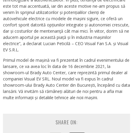
este tot mai accentuată, iar din aceste motive ne-am propus să
venim în sprijinul utilizatorilor și potențialilor clienți de
autovehicule electrice cu modele de mașini sigure, ce oferă un
confort sporit datorită opțiunilor integrate și autonomiei crescute,
dar și costurilor de mentenanţă cât mai mici. În viitor, dorim să ne
aducem aportul pe această piață și în industria mașinilor
electrice”, a declarat Lucian Peticilă – CEO Visual Fan S.A. și Visual
EV S.R.L.
Primul model de mașină va fi prezentat în cadrul evenimentului de
lansare, ce va avea loc în data de 16 decembrie 2021, la
showroom-ul Brady Auto Center, care reprezintă primul dealer al
companiei Visual EV SRL. Noul model va fi expus în cadrul
showroom-ului Brady Auto Center din București, începând cu data
lansării. Vă invităm să rămâneți alături de noi pentru a afla mai
multe informații și detaliile tehnice ale noii mașini.
SHARE ON: